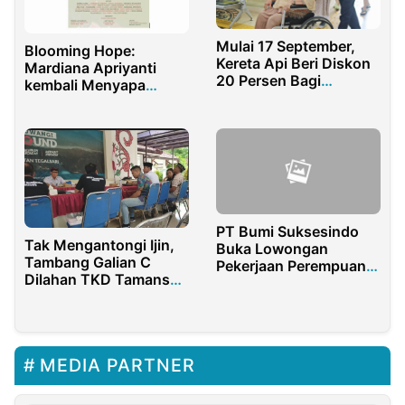
Mulai 17 September,
Blooming Hope:
Kereta Api Beri Diskon
Mardiana Apriyanti
20 Persen Bagi
kembali Menyapa
Penumpang Disabilitas
Dunia dengan Seni
Penuh Harapan di
Pameran Akhir Tahun
PT Bumi Suksesindo
Tak Mengantongi Ijin,
Buka Lowongan
Tambang Galian C
Pekerjaan Perempuan
Dilahan TKD Tamansari
Sebagai Operator Alat
Banyuwangi
Berat
Diberhentikan
MEDIA PARTNER