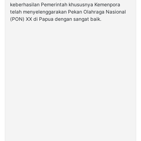
keberhasilan Pemerintah khususnya Kemenpora
telah menyelenggarakan Pekan Olahraga Nasional
©
(PON) XX di Papua dengan sangat baik.
Kabarbaru.co
-
2026
PT.
Kabarbaru
Media
Holding