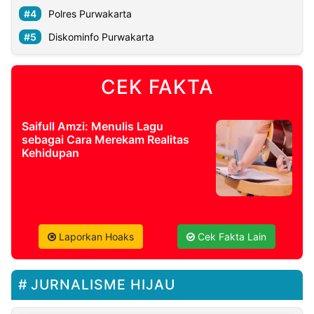
Polres Purwakarta
Diskominfo Purwakarta
CEK FAKTA
Saifull Amzi: Menulis Lagu
sebagai Cara Merekam Realitas
Kehidupan
Laporkan Hoaks
Cek Fakta Lain
JURNALISME HIJAU