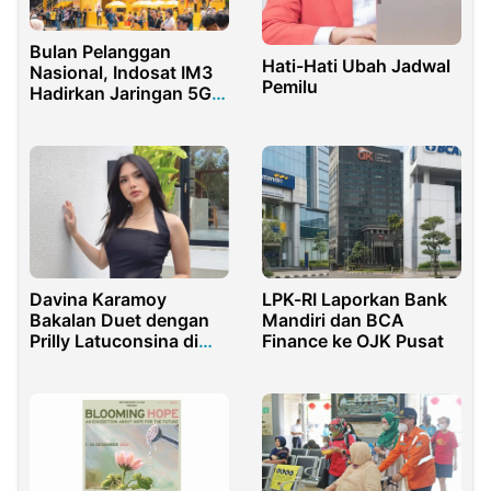
Bulan Pelanggan
Hati-Hati Ubah Jadwal
Nasional, Indosat IM3
Pemilu
Hadirkan Jaringan 5G
Andal dan Proteksi
Digital di Festival Musik
Davina Karamoy
LPK-RI Laporkan Bank
Bakalan Duet dengan
Mandiri dan BCA
Prilly Latuconsina di
Finance ke OJK Pusat
Film Komedi Karya Baim
Wong