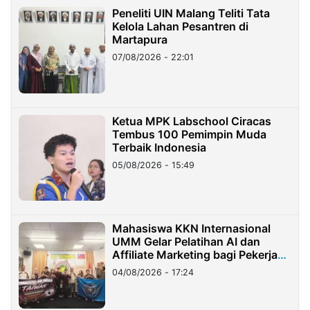
Peneliti UIN Malang Teliti Tata
Kelola Lahan Pesantren di
Martapura
07/08/2026 - 22:01
Ketua MPK Labschool Ciracas
Tembus 100 Pemimpin Muda
Terbaik Indonesia
05/08/2026 - 15:49
Mahasiswa KKN Internasional
UMM Gelar Pelatihan AI dan
Affiliate Marketing bagi Pekerja
Migran Indonesia di Taiwan
04/08/2026 - 17:24