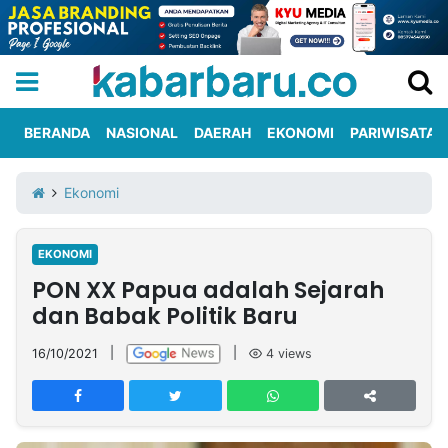
BERANDA
NASIONAL
DAERAH
EKONOMI
PARIWISATA
Informasi
KabarbaruTV
Kirim
Tentang
Ekonomi
Iklan
Berita
Kami
EKONOMI
Berita
PON XX Papua adalah Sejarah
Nasional
International
Olahraga
Entertainment
Daerah
Pariwisata
Kuliner
Kolom
dan Babak Politik Baru
16/10/2021
|
|
4
views
Network
PT
TREETAN