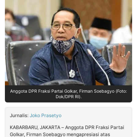
MULTIMEDIA
INDONESIA
Partner
Insight
Suara
Lens
Daily
Jalan
Idealita
Kita
Dinamikapost.com
Radar
Seedbacklink
NTB
Time
IDN
Jogja
Rakyat
News
Notice
Baru
Follow
Kabarbaru
Anggota DPR Fraksi Partai Golkar, Firman Soebagyo (Foto:
Dok/DPR RI).
Jurnalis:
Joko Prasetyo
KABARBARU, JAKARTA – Anggota DPR Fraksi Partai
Golkar, Firman Soebagyo mengapresiasi atas