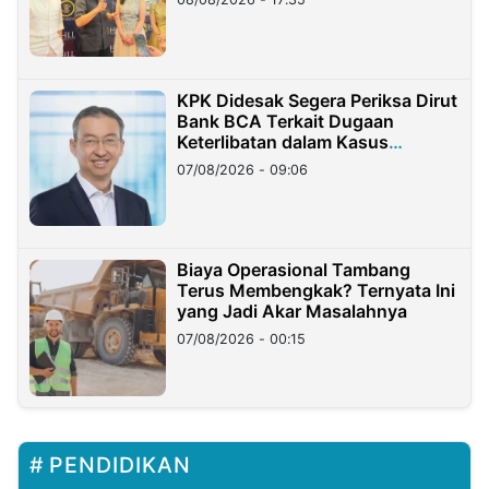
KPK Didesak Segera Periksa Dirut
Bank BCA Terkait Dugaan
Keterlibatan dalam Kasus
Hilangnya Dana Nasabah Rp2,58
07/08/2026 - 09:06
Miliar
Biaya Operasional Tambang
Terus Membengkak? Ternyata Ini
yang Jadi Akar Masalahnya
07/08/2026 - 00:15
PENDIDIKAN