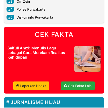
Om Zein
Polres Purwakarta
Diskominfo Purwakarta
CEK FAKTA
Saifull Amzi: Menulis Lagu
sebagai Cara Merekam Realitas
Kehidupan
Laporkan Hoaks
Cek Fakta Lain
JURNALISME HIJAU