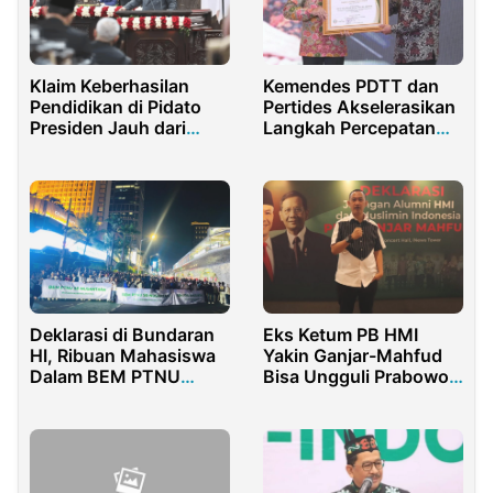
Klaim Keberhasilan
Kemendes PDTT dan
Pendidikan di Pidato
Pertides Akselerasikan
Presiden Jauh dari
Langkah Percepatan
Realitas
Pembangunan Desa
Deklarasi di Bundaran
Eks Ketum PB HMI
HI, Ribuan Mahasiswa
Yakin Ganjar-Mahfud
Dalam BEM PTNU
Bisa Ungguli Prabowo
Komitmen Perkuat
dan AMIN
Konsolidasi