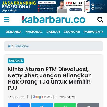
BERANDA
NASIONAL
DAERAH
EKONOMI
PARIWISATA
Informasi
KabarbaruTV
Kirim
Tentang
Nasional
Iklan
Berita
Kami
NASIONAL
Berita
Minta Aturan PTM Dievaluasi,
Nasional
International
Olahraga
Entertainment
Daerah
Pariwisata
Kuliner
Kolom
Netty Aher: Jangan Hilangkan
Hak Orang Tua untuk Memilih
PJJ
Network
05/01/2022
|
|
9
views
PT
TREETAN