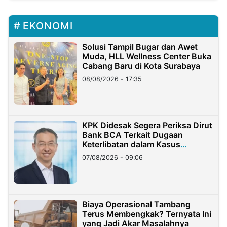
EKONOMI
Solusi Tampil Bugar dan Awet
Muda, HLL Wellness Center Buka
Cabang Baru di Kota Surabaya
08/08/2026 - 17:35
KPK Didesak Segera Periksa Dirut
Bank BCA Terkait Dugaan
Keterlibatan dalam Kasus
Hilangnya Dana Nasabah Rp2,58
07/08/2026 - 09:06
Miliar
Biaya Operasional Tambang
Terus Membengkak? Ternyata Ini
yang Jadi Akar Masalahnya