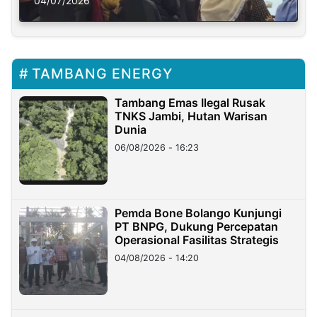
Solusi Krisis Iklim
04/07/2026
TAMBANG ENERGY
Tambang Emas Ilegal Rusak
TNKS Jambi, Hutan Warisan
Dunia
06/08/2026 - 16:23
Pemda Bone Bolango Kunjungi
PT BNPG, Dukung Percepatan
Operasional Fasilitas Strategis
04/08/2026 - 14:20