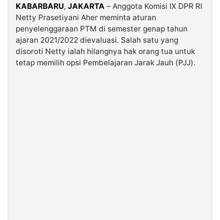
KABARBARU
,
JAKARTA
– Anggota Komisi IX DPR RI
Netty Prasetiyani Aher meminta aturan
©
penyelenggaraan PTM di semester genap tahun
Kabarbaru.co
-
ajaran 2021/2022 dievaluasi. Salah satu yang
2026
disoroti Netty ialah hilangnya hak orang tua untuk
tetap memilih opsi Pembelajaran Jarak Jauh (PJJ).
PT.
Kabarbaru
Media
Holding