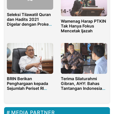
Seleksi Tilawatil Quran
dan Hadits 2021
Wamenag Harap PTKIN
Digelar dengan Prokes
Tak Hanya Fokus
Ketat
Mencetak Ijazah
BRIN Berikan
Terima Silaturahmi
Penghargaan kepada
Gibran, AHY: Bahas
Sejumlah Periset RI
Tantangan Indonesia
Berprestasi
ke Depan
MEDIA PARTNER