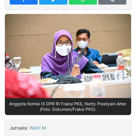
MULTIMEDIA
INDONESIA
Partner
Insight
Suara
Lens
Daily
Jalan
Idealita
Kita
Dinamikapost.com
Radar
Seedbacklink
NTB
Time
IDN
Jogja
Rakyat
News
Notice
Baru
Follow
Kabarbaru
Anggota Komisi IX DPR RI Fraksi PKS, Netty Prestyani Aher.
(Foto: Dokumen/Fraksi PKS).
Jurnalis:
Wafil M