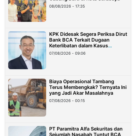
08/08/2026 - 17:35
KPK Didesak Segera Periksa Dirut
Bank BCA Terkait Dugaan
Keterlibatan dalam Kasus
Hilangnya Dana Nasabah Rp2,58
07/08/2026 - 09:06
Miliar
Biaya Operasional Tambang
Terus Membengkak? Ternyata Ini
yang Jadi Akar Masalahnya
07/08/2026 - 00:15
PT Paramitra Alfa Sekuritas dan
Sejumlah Nasabah Tuntut BCA