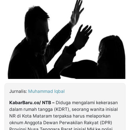
MULTIMEDIA
INDONESIA
Partner
Insight
Suara
Lens
Daily
Jalan
Idealita
Kita
Dinamikapost.com
Radar
Seedbacklink
NTB
Time
IDN
Jogja
Rakyat
News
Notice
Baru
Follow
Kabarbaru
Jurnalis:
Muhammad Iqbal
KabarBaru.co/ NTB –
Diduga mengalami kekerasan
dalam rumah tangga (KDRT), seorang wanita inisial
NR di Kota Mataram terpaksa harus melaporkan
oknum Anggota Dewan Perwakilan Rakyat (DPR)
Provinsi Nusa Tenggara Barat inisial MH ke polisi.