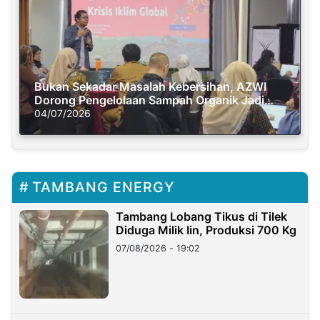
Bukan Sekadar Masalah Kebersihan, AZWI
Dorong Pengelolaan Sampah Organik Jadi
Solusi Krisis Iklim
04/07/2026
TAMBANG ENERGY
Tambang Lobang Tikus di Tilek
Diduga Milik Iin, Produksi 700 Kg
07/08/2026 - 19:02