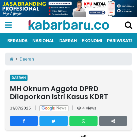
BERANDA
NASIONAL
DAERAH
EKONOMI
PARIWISATA
Informasi
KabarbaruTV
Kirim
Tentang
Daerah
Iklan
Berita
Kami
DAERAH
Berita
MH Oknum Aggota DPRD
Nasional
International
Olahraga
Entertainment
Daerah
Pariwisata
Kuliner
Kolom
Dilaporkan Istri Kasus KDRT
31/07/2025
|
|
4
views
Network
PT
TREETAN