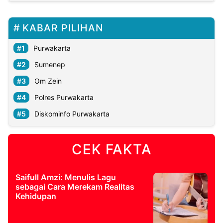
KABAR PILIHAN
Purwakarta
Sumenep
Om Zein
Polres Purwakarta
Diskominfo Purwakarta
CEK FAKTA
Saifull Amzi: Menulis Lagu
sebagai Cara Merekam Realitas
Kehidupan