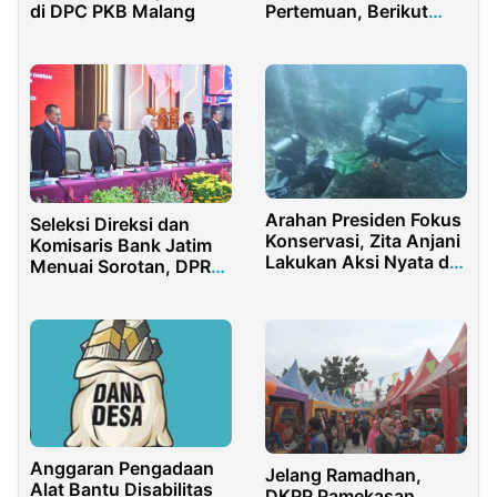
di DPC PKB Malang
Pertemuan, Berikut
Pembahasannya!!
Arahan Presiden Fokus
Seleksi Direksi dan
Konservasi, Zita Anjani
Komisaris Bank Jatim
Lakukan Aksi Nyata di
Menuai Sorotan, DPRD
Raja Ampat
dan Aktivis Soroti
Proses yang Dinilai
Tidak Transparan
Anggaran Pengadaan
Jelang Ramadhan,
Alat Bantu Disabilitas
DKPP Pamekasan