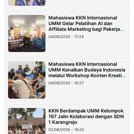
Mahasiswa KKN Internasional
UMM Gelar Pelatihan AI dan
Affiliate Marketing bagi Pekerja
Migran Indonesia di Taiwan
04/08/2026 - 17:24
Mahasiswa KKN Internasional
UMM Kenalkan Budaya Indonesia
melalui Workshop Konten Kreatif
di Taiwan
04/08/2026 - 10:27
KKN Berdampak UMM Kelompok
167 Jalin Kolaborasi dengan SDN
1 Karangrejo
02/08/2026 - 19:20