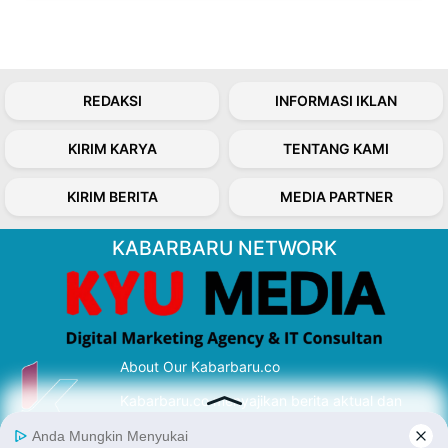
REDAKSI
INFORMASI IKLAN
KIRIM KARYA
TENTANG KAMI
KIRIM BERITA
MEDIA PARTNER
KABARBARU NETWORK
About Our Kabarbaru.co
Kabarbaru.co menyajikan berita aktual dan
inspiratif dari sudut pandang berbaik sangka
serta terverifikasi dari sumber yang tepat.