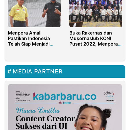
Menpora Amali
Buka Rakernas dan
Pastikan Indonesia
Musornaslub KONI
Telah Siap Menjadi
Pusat 2022, Menpora
Tuan Rumah FIFA World
Amali Bicara Persiapan
Cup U-20 tahun 2023
PON 2024 Aceh-Sumut
MEDIA PARTNER