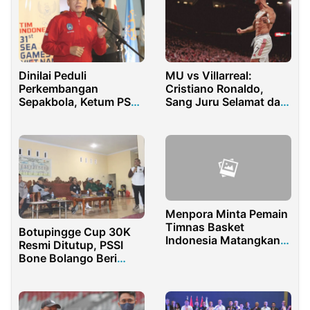
Dinilai Peduli
MU vs Villarreal:
Perkembangan
Cristiano Ronaldo,
Sepakbola, Ketum PSSI
Sang Juru Selamat dari
Akui Bangga Kepada
Portugal
Menpora
Menpora Minta Pemain
Timnas Basket
Botupingge Cup 30K
Indonesia Matangkan
Resmi Ditutup, PSSI
Mental Jelang SEA
Bone Bolango Beri
Games
Apresiasi