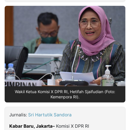
MULTIMEDIA
INDONESIA
Partner
Insight
Suara
Lens
Daily
Jalan
Idealita
Kita
Dinamikapost.com
Radar
Seedbacklink
NTB
Time
IDN
Jogja
Rakyat
News
Notice
Baru
Follow
Kabarbaru
Wakil Ketua Komisi X DPR RI, Hetifah Sjaifudian (Foto:
Kemenpora RI).
Jurnalis:
Sri Hartutik Sandora
Kabar Baru,
Jakarta
–
Komisi X DPR RI