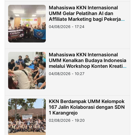
Mahasiswa KKN Internasional
UMM Gelar Pelatihan AI dan
Affiliate Marketing bagi Pekerja
Migran Indonesia di Taiwan
04/08/2026 - 17:24
Mahasiswa KKN Internasional
UMM Kenalkan Budaya Indonesia
melalui Workshop Konten Kreatif
di Taiwan
04/08/2026 - 10:27
KKN Berdampak UMM Kelompok
167 Jalin Kolaborasi dengan SDN
1 Karangrejo
02/08/2026 - 19:20