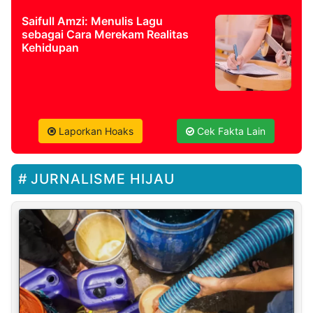
Saifull Amzi: Menulis Lagu
sebagai Cara Merekam Realitas
Kehidupan
Laporkan Hoaks
Cek Fakta Lain
JURNALISME HIJAU