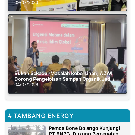
Semasa Piknik
09/07/2026
Bukan Sekadar Masalah Kebersihan, AZWI
Dorong Pengelolaan Sampah Organik Jadi
Solusi Krisis Iklim
04/07/2026
TAMBANG ENERGY
Pemda Bone Bolango Kunjungi
PT BNPG, Dukung Percepatan