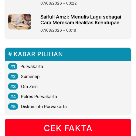
Kedaulatan Negara
07/08/2026 - 00:22
Saifull Amzi: Menulis Lagu sebagai
Cara Merekam Realitas Kehidupan
07/08/2026 - 00:18
KABAR PILIHAN
Purwakarta
Sumenep
Om Zein
Polres Purwakarta
Diskominfo Purwakarta
CEK FAKTA