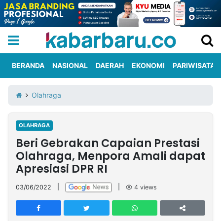
BERANDA
NASIONAL
DAERAH
EKONOMI
PARIWISATA
Informasi
KabarbaruTV
Kirim
Tentang
Olahraga
Iklan
Berita
Kami
OLAHRAGA
Berita
Beri Gebrakan Capaian Prestasi
Nasional
International
Olahraga
Entertainment
Daerah
Pariwisata
Kuliner
Kolom
Olahraga, Menpora Amali dapat
Apresiasi DPR RI
Network
03/06/2022
|
|
4
views
PT
TREETAN