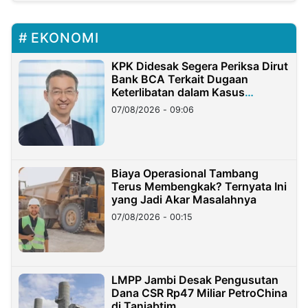
EKONOMI
KPK Didesak Segera Periksa Dirut
Bank BCA Terkait Dugaan
Keterlibatan dalam Kasus
Hilangnya Dana Nasabah Rp2,58
07/08/2026 - 09:06
Miliar
Biaya Operasional Tambang
Terus Membengkak? Ternyata Ini
yang Jadi Akar Masalahnya
07/08/2026 - 00:15
LMPP Jambi Desak Pengusutan
Dana CSR Rp47 Miliar PetroChina
di Tanjabtim