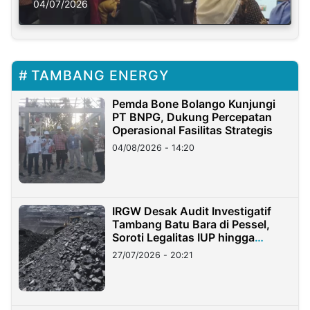
Solusi Krisis Iklim
04/07/2026
TAMBANG ENERGY
Pemda Bone Bolango Kunjungi
PT BNPG, Dukung Percepatan
Operasional Fasilitas Strategis
04/08/2026 - 14:20
IRGW Desak Audit Investigatif
Tambang Batu Bara di Pessel,
Soroti Legalitas IUP hingga
Stockpile
27/07/2026 - 20:21