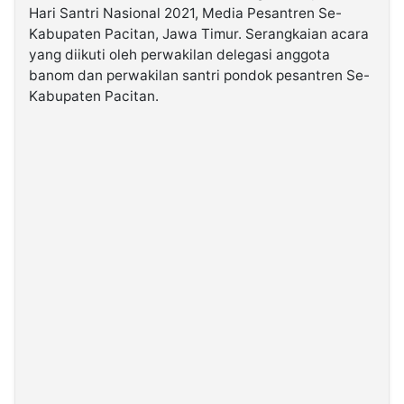
Hari Santri Nasional 2021, Media Pesantren Se-
Kabupaten Pacitan, Jawa Timur. Serangkaian acara
©
yang diikuti oleh perwakilan delegasi anggota
Kabarbaru.co
-
banom dan perwakilan santri pondok pesantren Se-
2026
Kabupaten Pacitan.
PT.
Kabarbaru
Media
Holding