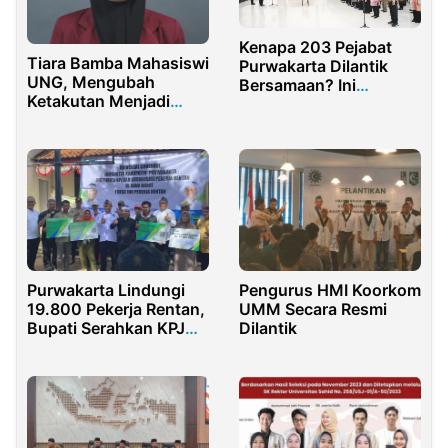
Kenapa 203 Pejabat
Tiara Bamba Mahasiswi
Purwakarta Dilantik
UNG, Mengubah
Bersamaan? Ini
Ketakutan Menjadi
Penjelasan Sekda
Kemenangan di MTQ
Nasional
Purwakarta Lindungi
Pengurus HMI Koorkom
19.800 Pekerja Rentan,
UMM Secara Resmi
Bupati Serahkan KPJ
Dilantik
Secara Simbolis di
Tanjungsari