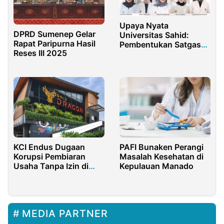
Upaya Nyata
DPRD Sumenep Gelar
Universitas Sahid:
Rapat Paripurna Hasil
Pembentukan Satgas
Reses III 2025
Khusus untuk
Mencegah Kekerasan
Seksual
KCI Endus Dugaan
PAFI Bunaken Perangi
Korupsi Pembiaran
Masalah Kesehatan di
Usaha Tanpa Izin di
Kepulauan Manado
Pekanbaru, Potensi
Pajak Rp3 Miliar
Melayang
MEDIA PARTNER