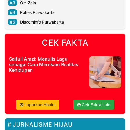
Om Zein
Polres Purwakarta
Diskominfo Purwakarta
CEK FAKTA
Saifull Amzi: Menulis Lagu
sebagai Cara Merekam Realitas
Kehidupan
Laporkan Hoaks
Cek Fakta Lain
JURNALISME HIJAU