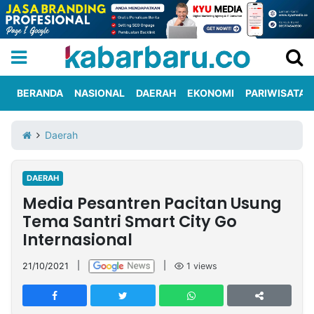
BERANDA
NASIONAL
DAERAH
EKONOMI
PARIWISATA
Informasi
KabarbaruTV
Kirim
Tentang
Daerah
Iklan
Berita
Kami
DAERAH
Berita
Media Pesantren Pacitan Usung
Nasional
International
Olahraga
Entertainment
Daerah
Pariwisata
Kuliner
Kolom
Tema Santri Smart City Go
Internasional
Network
21/10/2021
|
|
1
views
PT
TREETAN