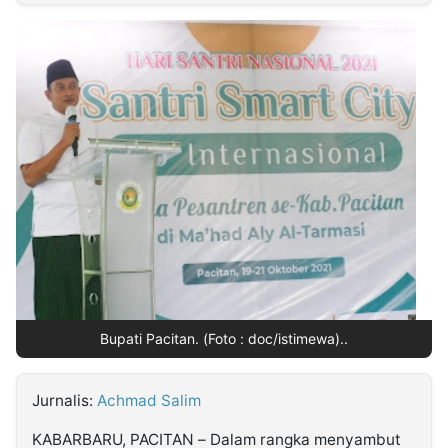
MULTIMEDIA
INDONESIA
Partner
Insight
Suara
Lens
Daily
Jalan
Idealita
Kita
Dinamikapost.com
Radar
Seedbacklink
NTB
Time
IDN
Jogja
Rakyat
News
Notice
Baru
Follow
Kabarbaru
Bupati Pacitan. (Foto : doc/istimewa)..
Jurnalis:
Achmad Salim
KABARBARU, PACITAN – Dalam rangka menyambut