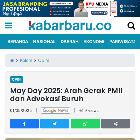
BERANDA
NASIONAL
DAERAH
EKONOMI
PARIWISATA
Informasi
KabarbaruTV
Kirim
Tentang
Kolom
Opini
Iklan
Berita
Kami
OPINI
Berita
May Day 2025: Arah Gerak PMII
Nasional
International
Olahraga
Entertainment
Daerah
Pariwisata
Kuliner
Kolom
dan Advokasi Buruh
01/05/2025
|
|
9
views
Network
PT
TREETAN