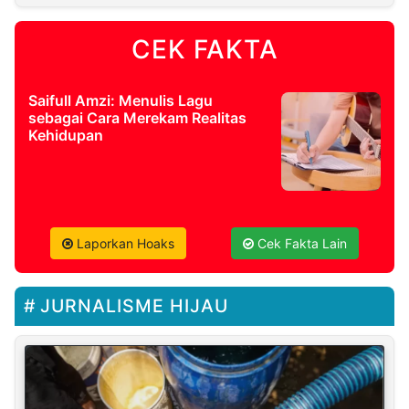
CEK FAKTA
Saifull Amzi: Menulis Lagu
sebagai Cara Merekam Realitas
Kehidupan
Laporkan Hoaks
Cek Fakta Lain
JURNALISME HIJAU