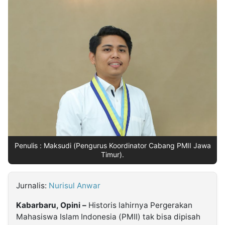
MULTIMEDIA
INDONESIA
Partner
Insight
Suara
Lens
Daily
Jalan
Idealita
Kita
Dinamikapost.com
Radar
Seedbacklink
NTB
Time
IDN
Jogja
Rakyat
News
Notice
Baru
Follow
Kabarbaru
Penulis : Maksudi (Pengurus Koordinator Cabang PMII Jawa
Timur).
Jurnalis:
Nurisul Anwar
Kabarbaru, Opini –
Historis lahirnya Pergerakan
Mahasiswa Islam Indonesia (PMII) tak bisa dipisah