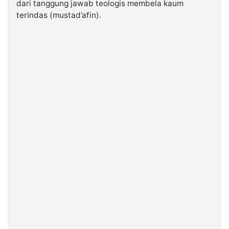
dari tanggung jawab teologis membela kaum
terindas (mustad’afin).
©
Kabarbaru.co
-
2026
PT.
Kabarbaru
Media
Holding