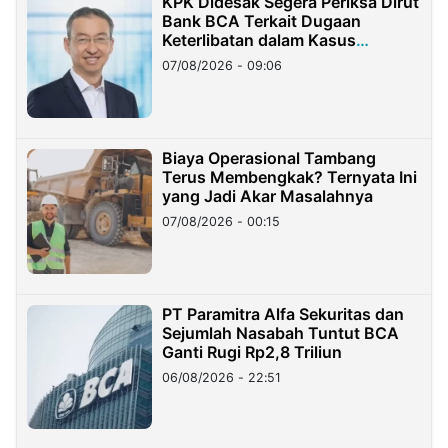
KPK Didesak Segera Periksa Dirut
Bank BCA Terkait Dugaan
Keterlibatan dalam Kasus
Hilangnya Dana Nasabah Rp2,58
07/08/2026 - 09:06
Miliar
Biaya Operasional Tambang
Terus Membengkak? Ternyata Ini
yang Jadi Akar Masalahnya
07/08/2026 - 00:15
PT Paramitra Alfa Sekuritas dan
Sejumlah Nasabah Tuntut BCA
Ganti Rugi Rp2,8 Triliun
06/08/2026 - 22:51