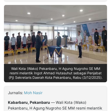
MULTIMEDIA
INDONESIA
Partner
Insight
Suara
Lens
Daily
Jalan
Idealita
Kita
Dinamikapost.com
Radar
Seedbacklink
NTB
Time
IDN
Jogja
Rakyat
News
Notice
Baru
Follow
Kabarbaru
Wali Kota (Wako) Pekanbaru, H Agung Nugroho SE MM
resmi melantik Ingot Ahmad Hutasuhut sebagai Penjabat
(Pj) Sekretaris Daerah Kota Pekanbaru, Rabu (3/12/2025).
Jurnalis:
Moh Nasir
Kabarbaru, Pekanbaru
— Wali Kota (Wako)
Pekanbaru, H Agung Nugroho SE MM resmi melantik