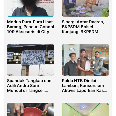
Modus Pura-Pura Lihat
Sinergi Antar Daerah,
Barang, Pencuri Gondol
BKPSDM Bolsel
109 Aksesoris di City
Kunjungi BKPSDM
Mall Gorontalo
Bone Bolango
Polda NTB Dinilai
Spanduk Tangkap dan
Lamban, Konsorsium
Adili Andra Soni
Aktivis Laporkan Kasus
Muncul di Tangsel,
Lingkungan ke KEJATI
Publik Soroti Isu APBD