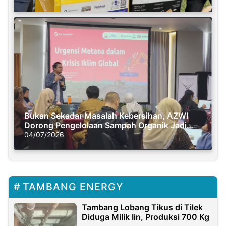
Bukan Sekadar Masalah Kebersihan, AZWI
Dorong Pengelolaan Sampah Organik Jadi
Solusi Krisis Iklim
04/07/2026
TAMBANG ENERGY
Tambang Lobang Tikus di Tilek
Diduga Milik Iin, Produksi 700 Kg