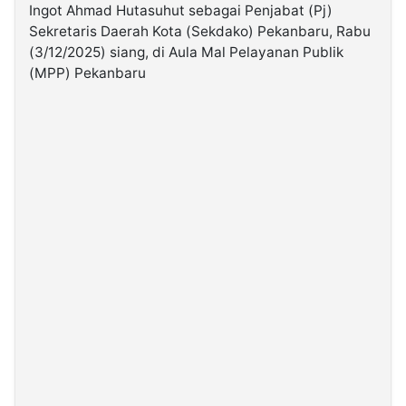
Ingot Ahmad Hutasuhut sebagai Penjabat (Pj)
Sekretaris Daerah Kota (Sekdako) Pekanbaru, Rabu
©
(3/12/2025) siang, di Aula Mal Pelayanan Publik
Kabarbaru.co
-
(MPP) Pekanbaru
2026
PT.
Kabarbaru
Media
Holding