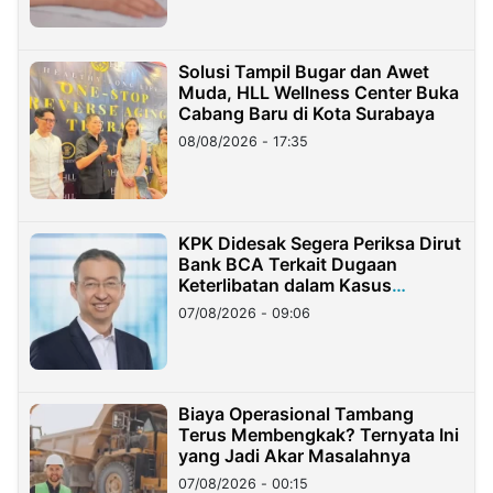
Solusi Tampil Bugar dan Awet
Muda, HLL Wellness Center Buka
Cabang Baru di Kota Surabaya
08/08/2026 - 17:35
KPK Didesak Segera Periksa Dirut
Bank BCA Terkait Dugaan
Keterlibatan dalam Kasus
Hilangnya Dana Nasabah Rp2,58
07/08/2026 - 09:06
Miliar
Biaya Operasional Tambang
Terus Membengkak? Ternyata Ini
yang Jadi Akar Masalahnya
07/08/2026 - 00:15