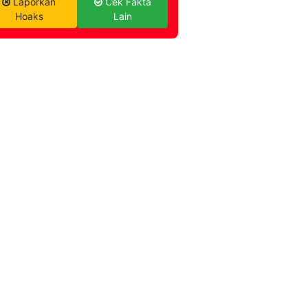
Laporkan
Cek Fakta
Hoaks
Lain