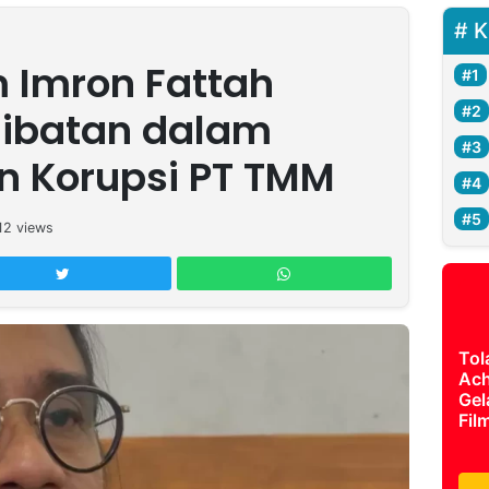
K
 Imron Fattah
libatan dalam
n Korupsi PT TMM
12
views
Tol
Ach
Gel
Fil