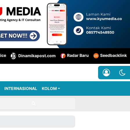
tice
Radar Baru
Seedbacklink
Dinamikapost.com
INTERNASIONAL
KOLOM