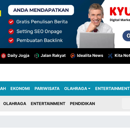
Daily Jogja
Jalan Rakyat
Idealita News
Kita No
RAH
EKONOMI
PARIWISATA
OLAHRAGA
ENTERTAINMENT
OLAHRAGA
ENTERTAINMENT
PENDIDIKAN