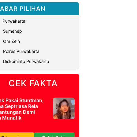
ABAR PILIHAN
Purwakarta
Sumenep
Om Zein
Polres Purwakarta
Diskominfo Purwakarta
CEK FAKTA
ak Pakai Stuntman,
a Septriasa Rela
antungan Demi
m Munafik