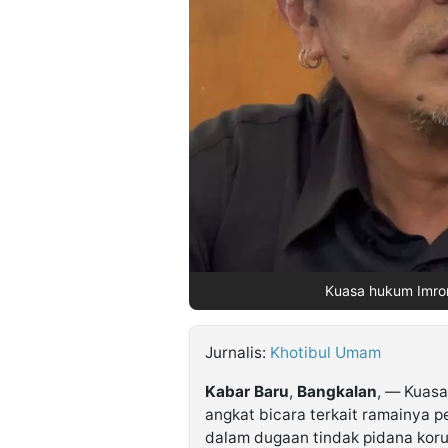
©
Kabarbaru.co
-
2026
PT.
Kabarbaru
Media
Holding
Kuasa hukum Imron 
Jurnalis:
Khotibul Umam
Kabar
Baru
,
Bangkalan
, — Kuasa
angkat bicara terkait ramainya 
dalam dugaan tindak pidana kor