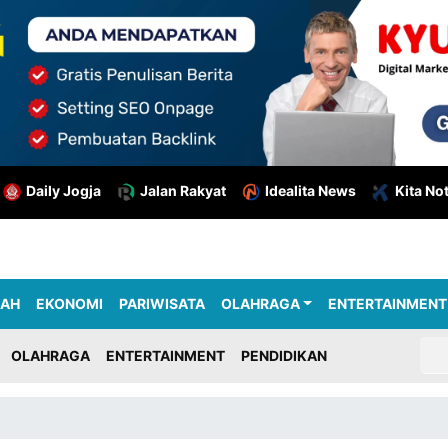
Daily Jogja
Jalan Rakyat
Idealita News
Kita No
RAH
EKONOMI
PARIWISATA
OLAHRAGA
ENTERTAINMENT
OLAHRAGA
ENTERTAINMENT
PENDIDIKAN