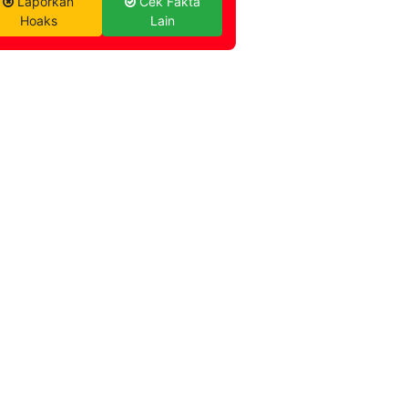
Laporkan
Cek Fakta
Hoaks
Lain