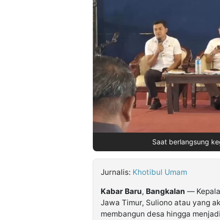
©
Kabarbaru.co
-
2026
PT.
Kabarbaru
Media
Holding
Saat berlangsung ke
Jurnalis:
Khotibul Umam
Kabar
Baru
,
Bangkalan
— Kepala 
Jawa Timur, Suliono atau yang a
membangun desa hingga menjadi d