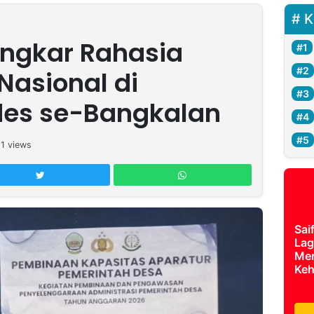
K
ongkar Rahasia
Nasional di
es se-Bangkalan
11
views
Sai
Lag
Mer
Keh