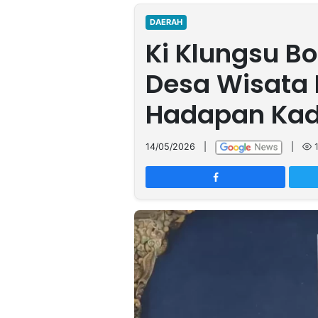
MULTIMEDIA
INDONESIA
DAERAH
Ki Klungsu B
Partner
Desa Wisata 
Insight
Suara
Lens
Daily
Jalan
Idealita
Kita
Radar
Seedbacklink
Hadapan Kad
NTB
Time
IDN
Jogja
Rakyat
News
Notice
Baru
14/05/2026
|
|
Follow
Kabarbaru