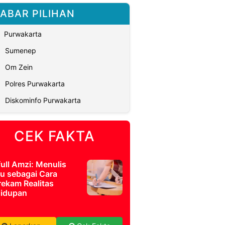
ABAR PILIHAN
Purwakarta
Sumenep
Om Zein
Polres Purwakarta
Diskominfo Purwakarta
CEK FAKTA
full Amzi: Menulis
u sebagai Cara
ekam Realitas
idupan