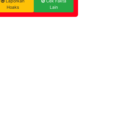
Laporkan
Cek Fakta
Hoaks
Lain