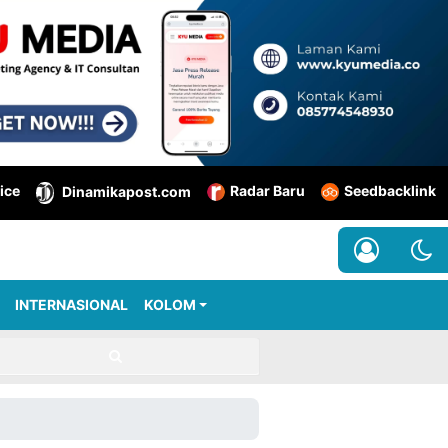
ice
Radar Baru
Seedbacklink
Dinamikapost.com
INTERNASIONAL
KOLOM