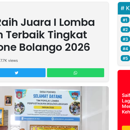
K
aih Juara I Lomba
 Terbaik Tingkat
one Bolango 2026
17.7K
views
Sai
Lag
Mer
Keh