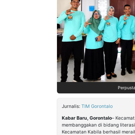
©
Kabarbaru.co
-
2026
PT.
Kabarbaru
Media
Holding
Perpust
Jurnalis:
TIM Gorontalo
Kabar Baru, Gorontalo
– Kecamat
membanggakan di bidang literas
Kecamatan Kabila berhasil merai