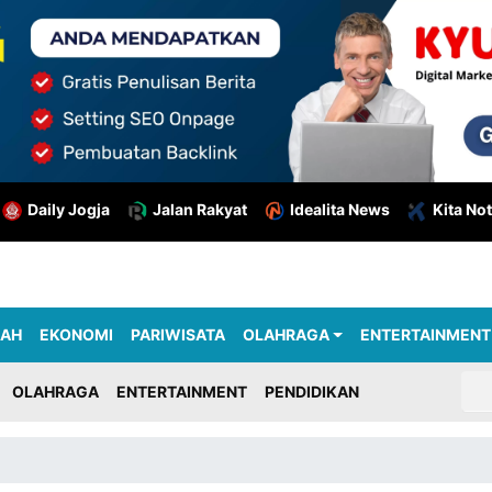
Daily Jogja
Jalan Rakyat
Idealita News
Kita Not
RAH
EKONOMI
PARIWISATA
OLAHRAGA
ENTERTAINMENT
OLAHRAGA
ENTERTAINMENT
PENDIDIKAN