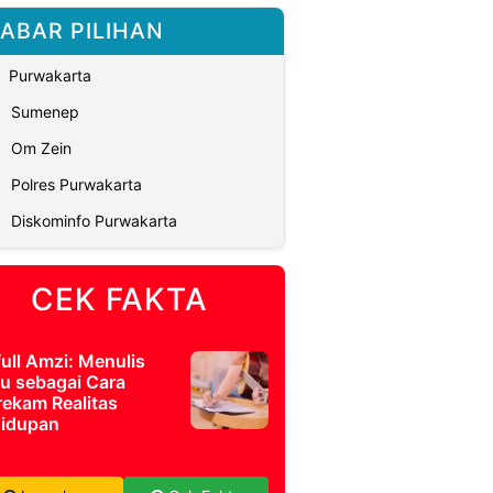
ABAR PILIHAN
Purwakarta
Sumenep
Om Zein
Polres Purwakarta
Diskominfo Purwakarta
CEK FAKTA
full Amzi: Menulis
u sebagai Cara
ekam Realitas
idupan