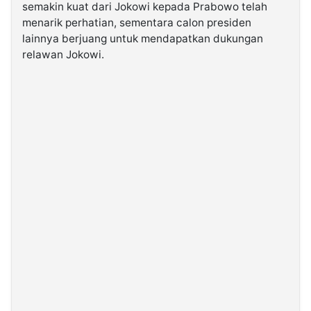
semakin kuat dari Jokowi kepada Prabowo telah
menarik perhatian, sementara calon presiden
©
lainnya berjuang untuk mendapatkan dukungan
Kabarbaru.co
-
relawan Jokowi.
2026
PT.
Kabarbaru
Media
Holding