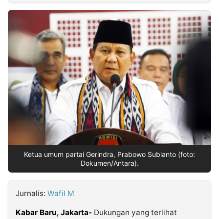
MULTIMEDIA
INDONESIA
Partner
Insight
Suara
Lens
Daily
Jalan
Idealita
Kita
Dinamikapost.com
Radar
Seedbacklink
NTB
Time
IDN
Jogja
Rakyat
News
Notice
Baru
Follow
Kabarbaru
Ketua umum partai Gerindra, Prabowo Subianto (foto:
Dokumen/Antara).
Jurnalis:
Wafil M
Kabar Baru, Jakarta-
Dukungan yang terlihat