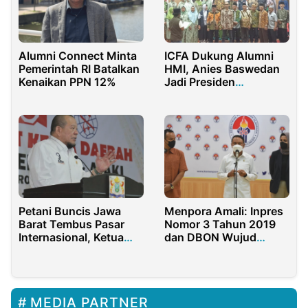
Alumni Connect Minta
ICFA Dukung Alumni
Pemerintah RI Batalkan
HMI, Anies Baswedan
Kenaikan PPN 12%
Jadi Presiden
Indonesia
Petani Buncis Jawa
Menpora Amali: Inpres
Barat Tembus Pasar
Nomor 3 Tahun 2019
Internasional, Ketua
dan DBON Wujud
DPD RI Beri Apresiasi
Perhatian Presiden
Jokowi Terhadap
Sepakbola Indonesia
MEDIA PARTNER