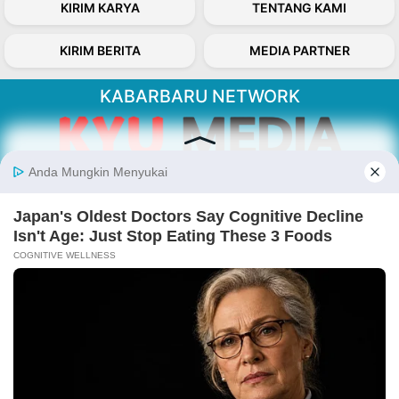
KIRIM KARYA
TENTANG KAMI
KIRIM BERITA
MEDIA PARTNER
KABARBARU NETWORK
About Our Kabarbaru.co
Kabarbaru.co menyajikan berita aktual dan
inspiratif dari sudut pandang berbaik sangka
serta terverifikasi dari sumber yang tepat.
Follow Kabarbaru