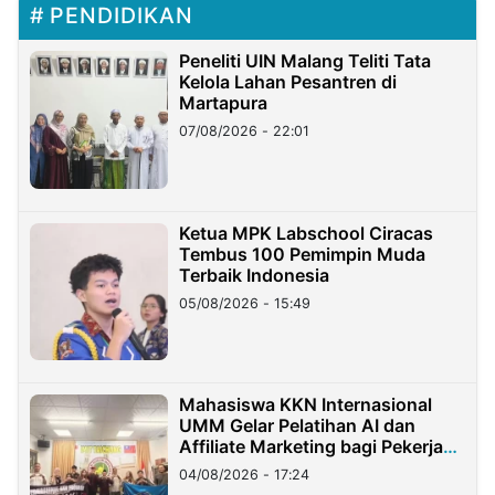
PENDIDIKAN
Peneliti UIN Malang Teliti Tata
Kelola Lahan Pesantren di
Martapura
07/08/2026 - 22:01
Ketua MPK Labschool Ciracas
Tembus 100 Pemimpin Muda
Terbaik Indonesia
05/08/2026 - 15:49
Mahasiswa KKN Internasional
UMM Gelar Pelatihan AI dan
Affiliate Marketing bagi Pekerja
Migran Indonesia di Taiwan
04/08/2026 - 17:24