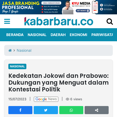
BERANDA
NASIONAL
DAERAH
EKONOMI
PARIWISATA
Informasi
KabarbaruTV
Kirim
Tentang
Nasional
Iklan
Berita
Kami
NASIONAL
Berita
Kedekatan Jokowi dan Prabowo:
Nasional
International
Olahraga
Entertainment
Daerah
Pariwisata
Kuliner
Kolom
Dukungan yang Menguat dalam
Kontestasi Politik
Network
15/07/2023
|
|
6
views
PT
TREETAN