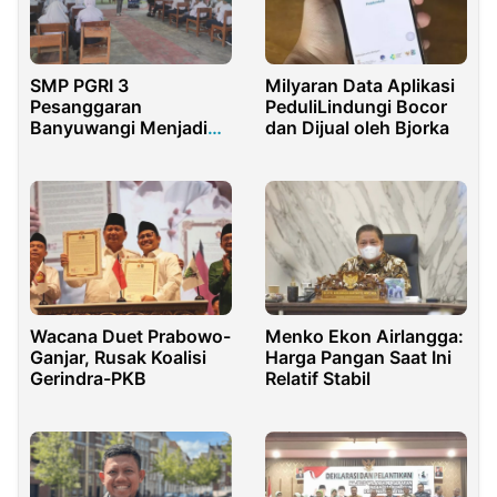
SMP PGRI 3
Milyaran Data Aplikasi
Pesanggaran
PeduliLindungi Bocor
Banyuwangi Menjadi
dan Dijual oleh Bjorka
Jujugan Sosialisasi
Pernikahan Dini PT
Bumi Suksesindo
Wacana Duet Prabowo-
Menko Ekon Airlangga:
Ganjar, Rusak Koalisi
Harga Pangan Saat Ini
Gerindra-PKB
Relatif Stabil