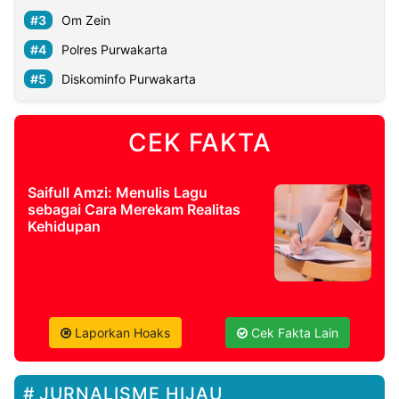
Om Zein
Polres Purwakarta
Diskominfo Purwakarta
CEK FAKTA
Saifull Amzi: Menulis Lagu
sebagai Cara Merekam Realitas
Kehidupan
Laporkan Hoaks
Cek Fakta Lain
JURNALISME HIJAU