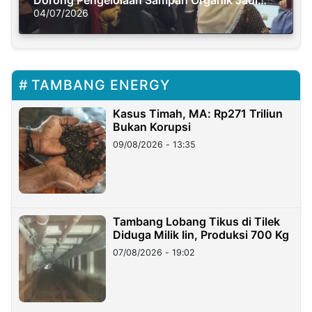
Solusi Krisis Iklim
04/07/2026
TAMBANG ENERGY
Kasus Timah, MA: Rp271 Triliun
Bukan Korupsi
09/08/2026 - 13:35
Tambang Lobang Tikus di Tilek
Diduga Milik Iin, Produksi 700 Kg
07/08/2026 - 19:02