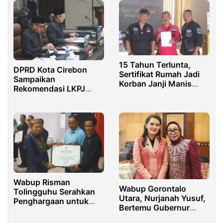
15 Tahun Terlunta,
DPRD Kota Cirebon
Sertifikat Rumah Jadi
Sampaikan
Korban Janji Manis
Rekomendasi LKPJ
Persipo
Tahun 2025, Pemkot
Siap Tindaklanjuti
Wabup Risman
Wabup Gorontalo
Tolingguhu Serahkan
Utara, Nurjanah Yusuf,
Penghargaan untuk
Bertemu Gubernur
Kades Ombulo Hijau
Maluku Utara Bahas