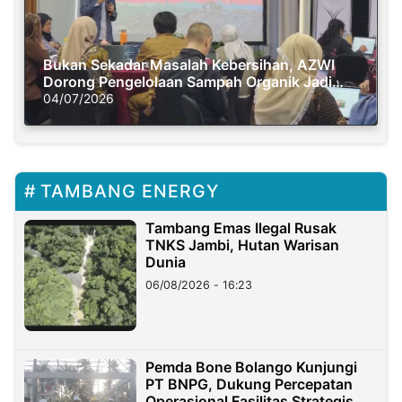
Bukan Sekadar Masalah Kebersihan, AZWI
Dorong Pengelolaan Sampah Organik Jadi
Solusi Krisis Iklim
04/07/2026
TAMBANG ENERGY
Tambang Emas Ilegal Rusak
TNKS Jambi, Hutan Warisan
Dunia
06/08/2026 - 16:23
Pemda Bone Bolango Kunjungi
PT BNPG, Dukung Percepatan
Operasional Fasilitas Strategis