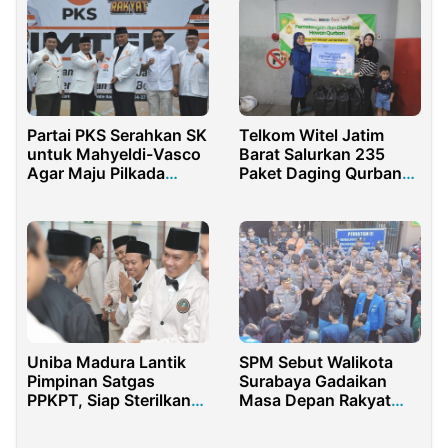
Partai PKS Serahkan SK
Telkom Witel Jatim
untuk Mahyeldi-Vasco
Barat Salurkan 235
Agar Maju Pilkada
Paket Daging Qurban
Sumatera Barat
untuk Masyarakat
Sekitar
Uniba Madura Lantik
SPM Sebut Walikota
Pimpinan Satgas
Surabaya Gadaikan
PPKPT, Siap Sterilkan
Masa Depan Rakyat
Kampus dari Kekerasan
dengan Utang dan
Markup APBD