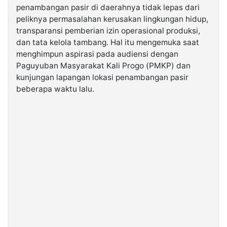
penambangan pasir di daerahnya tidak lepas dari
peliknya permasalahan kerusakan lingkungan hidup,
©
transparansi pemberian izin operasional produksi,
Kabarbaru.co
-
dan tata kelola tambang. Hal itu mengemuka saat
2026
menghimpun aspirasi pada audiensi dengan
Paguyuban Masyarakat Kali Progo (PMKP) dan
PT.
kunjungan lapangan lokasi penambangan pasir
Kabarbaru
Media
beberapa waktu lalu.
Holding