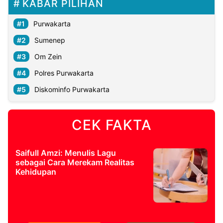
KABAR PILIHAN
Purwakarta
Sumenep
Om Zein
Polres Purwakarta
Diskominfo Purwakarta
CEK FAKTA
Saifull Amzi: Menulis Lagu
sebagai Cara Merekam Realitas
Kehidupan