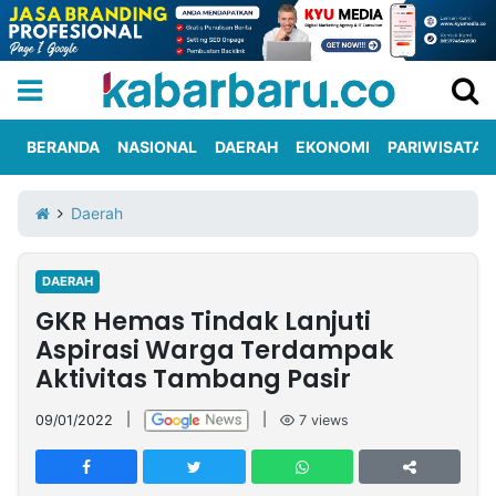
BERANDA
NASIONAL
DAERAH
EKONOMI
PARIWISATA
Informasi
KabarbaruTV
Kirim
Tentang
Daerah
Iklan
Berita
Kami
DAERAH
Berita
GKR Hemas Tindak Lanjuti
Nasional
International
Olahraga
Entertainment
Daerah
Pariwisata
Kuliner
Kolom
Aspirasi Warga Terdampak
Aktivitas Tambang Pasir
Network
09/01/2022
|
|
7
views
PT
TREETAN