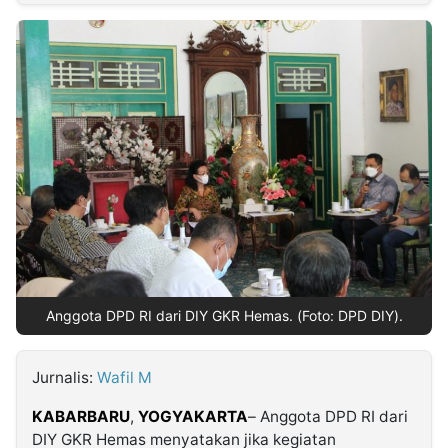
MULTIMEDIA
INDONESIA
Partner
Insight
Suara
Lens
Daily
Jalan
Idealita
Kita
Dinamikapost.com
Radar
Seedbacklink
NTB
Time
IDN
Jogja
Rakyat
News
Notice
Baru
Follow
Kabarbaru
Anggota DPD RI dari DIY GKR Hemas. (Foto: DPD DIY).
Jurnalis:
Wafil M
KABARBARU
,
YOGYAKARTA
– Anggota DPD RI dari
DIY GKR Hemas menyatakan jika kegiatan