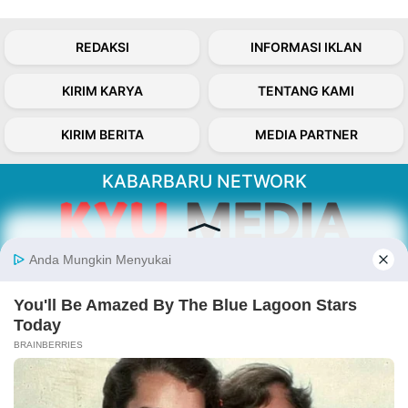
REDAKSI
INFORMASI IKLAN
KIRIM KARYA
TENTANG KAMI
KIRIM BERITA
MEDIA PARTNER
KABARBARU NETWORK
About Our Kabarbaru.co
Kabarbaru.co menyajikan berita aktual dan
inspiratif dari sudut pandang berbaik sangka
serta terverifikasi dari sumber yang tepat.
Follow Kabarbaru