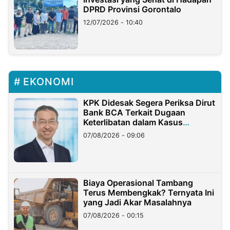
DPRD Provinsi Gorontalo
12/07/2026 - 10:40
EKONOMI
KPK Didesak Segera Periksa Dirut
Bank BCA Terkait Dugaan
Keterlibatan dalam Kasus
Hilangnya Dana Nasabah Rp2,58
07/08/2026 - 09:06
Miliar
Biaya Operasional Tambang
Terus Membengkak? Ternyata Ini
yang Jadi Akar Masalahnya
07/08/2026 - 00:15