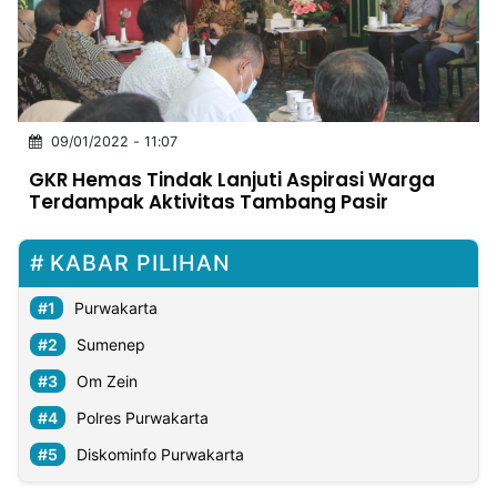
MULTIMEDIA
INDONESIA
Partner
09/01/2022 - 11:07
Insight
Suara
Lens
Daily
Jalan
Idealita
Kita
Dinamikapost.com
Radar
Seedbacklink
GKR Hemas Tindak Lanjuti Aspirasi Warga
NTB
Time
IDN
Jogja
Rakyat
News
Notice
Baru
Terdampak Aktivitas Tambang Pasir
Follow
Kabarbaru
KABAR PILIHAN
Purwakarta
Sumenep
Om Zein
Polres Purwakarta
Diskominfo Purwakarta