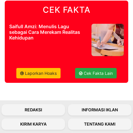
CEK FAKTA
©
Kabarbaru.co
-
2026
Saifull Amzi: Menulis Lagu
sebagai Cara Merekam Realitas
Kehidupan
PT.
Kabarbaru
Media
Holding
Laporkan Hoaks
Cek Fakta Lain
REDAKSI
INFORMASI IKLAN
KIRIM KARYA
TENTANG KAMI