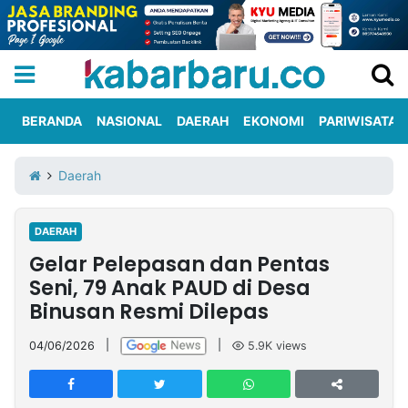
BERANDA
NASIONAL
DAERAH
EKONOMI
PARIWISATA
Informasi
KabarbaruTV
Kirim
Tentang
Daerah
Iklan
Berita
Kami
DAERAH
Berita
Gelar Pelepasan dan Pentas
Nasional
International
Olahraga
Entertainment
Daerah
Pariwisata
Kuliner
Kolom
Seni, 79 Anak PAUD di Desa
Binusan Resmi Dilepas
Network
04/06/2026
|
|
5.9K
views
PT
TREETAN