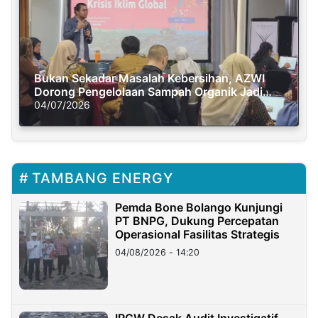
Bukan Sekadar Masalah Kebersihan, AZWI
Dorong Pengelolaan Sampah Organik Jadi
Solusi Krisis Iklim
04/07/2026
TAMBANG ENERGY
Pemda Bone Bolango Kunjungi
PT BNPG, Dukung Percepatan
Operasional Fasilitas Strategis
04/08/2026 - 14:20
IRGW Desak Audit Investigatif