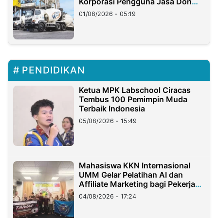
Korporasi Pengguna Jasa Don
Ritto
01/08/2026 - 05:19
PENDIDIKAN
Ketua MPK Labschool Ciracas
Tembus 100 Pemimpin Muda
Terbaik Indonesia
05/08/2026 - 15:49
Mahasiswa KKN Internasional
UMM Gelar Pelatihan AI dan
Affiliate Marketing bagi Pekerja
Migran Indonesia di Taiwan
04/08/2026 - 17:24