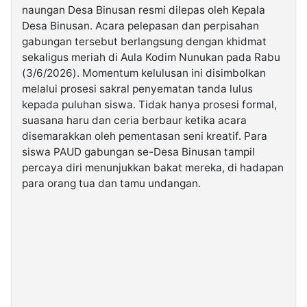
naungan Desa Binusan resmi dilepas oleh Kepala
Desa Binusan. Acara pelepasan dan perpisahan
©
gabungan tersebut berlangsung dengan khidmat
Kabarbaru.co
-
sekaligus meriah di Aula Kodim Nunukan pada Rabu
2026
(3/6/2026). Momentum kelulusan ini disimbolkan
melalui prosesi sakral penyematan tanda lulus
PT.
kepada puluhan siswa. Tidak hanya prosesi formal,
Kabarbaru
Media
suasana haru dan ceria berbaur ketika acara
Holding
disemarakkan oleh pementasan seni kreatif. Para
siswa PAUD gabungan se-Desa Binusan tampil
percaya diri menunjukkan bakat mereka, di hadapan
para orang tua dan tamu undangan.