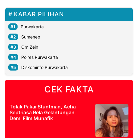
KABAR PILIHAN
Purwakarta
Sumenep
Om Zein
Polres Purwakarta
Diskominfo Purwakarta
CEK FAKTA
Tolak Pakai Stuntman, Acha
Septriasa Rela Gelantungan
Demi Film Munafik