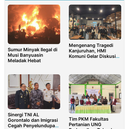
Mengenang Tragedi
Sumur Minyak Ilegal di
Kanjuruhan, HMI
Musi Banyuasin
Komuni Gelar Diskusi
Meladak Hebat
Publik dan Nobar
Sinergi TNI AL
Tim PKM Fakultas
Gorontalo dan Imigrasi
Pertanian UNG
Cegah Penyelundupan