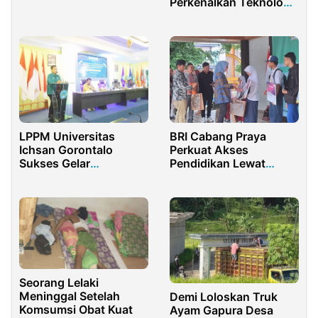
Perkenalkan Teknologi
Lewat Jalur Laut
Pengering Jagung
Sederhana sebagai
Upaya Mitigasi
Aflatoksin di Talumelito
LPPM Universitas
BRI Cabang Praya
Ichsan Gorontalo
Perkuat Akses
Sukses Gelar
Pendidikan Lewat
Diseminasi Penelitian
Penyaluran PIP di SMA
Pengabdian
4 Praya
Masyarakat
Seorang Lelaki
Meninggal Setelah
Demi Loloskan Truk
Komsumsi Obat Kuat
Ayam Gapura Desa