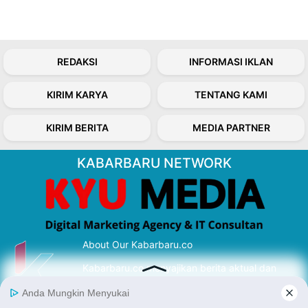
REDAKSI
INFORMASI IKLAN
KIRIM KARYA
TENTANG KAMI
KIRIM BERITA
MEDIA PARTNER
KABARBARU NETWORK
About Our Kabarbaru.co
Kabarbaru.co menyajikan berita aktual dan
inspiratif dari sudut pandang berbaik sangka
serta terverifikasi dari sumber yang tepat.