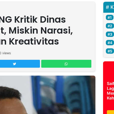
K
G Kritik Dinas
, Miskin Narasi,
n Kreativitas
0
views
Sai
Lag
Mer
Keh