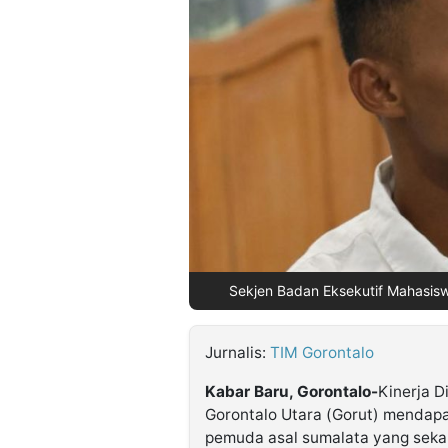
©
Kabarbaru.co
-
2026
PT.
Kabarbaru
Media
Holding
Sekjen Badan Eksekutif Mahasiswa
Jurnalis:
TIM Gorontalo
Kabar Baru, Gorontalo-
Kinerja D
Gorontalo Utara (Gorut) mendapat
pemuda asal sumalata yang seka