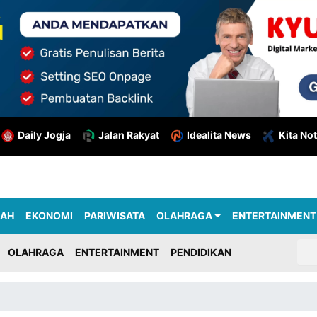
Daily Jogja
Jalan Rakyat
Idealita News
Kita Not
RAH
EKONOMI
PARIWISATA
OLAHRAGA
ENTERTAINMENT
OLAHRAGA
ENTERTAINMENT
PENDIDIKAN