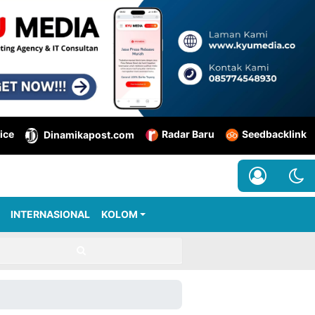
ice
Radar Baru
Seedbacklink
Dinamikapost.com
INTERNASIONAL
KOLOM