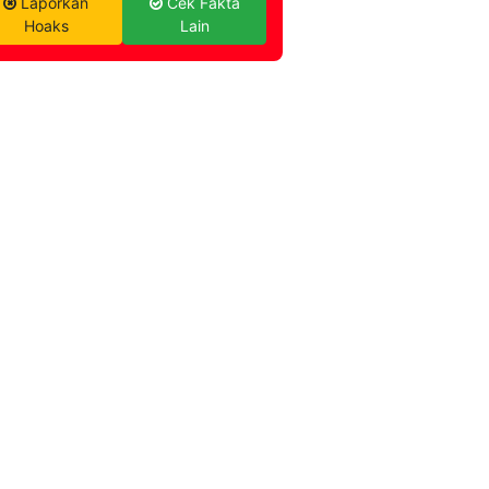
Laporkan
Cek Fakta
Hoaks
Lain