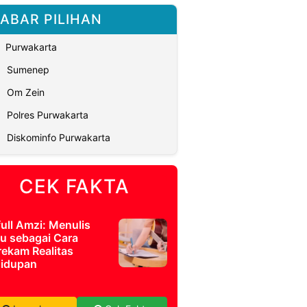
ABAR PILIHAN
Purwakarta
Sumenep
Om Zein
Polres Purwakarta
Diskominfo Purwakarta
CEK FAKTA
full Amzi: Menulis
u sebagai Cara
ekam Realitas
idupan