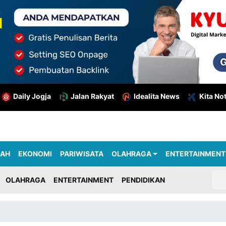
Daily Jogja
Jalan Rakyat
Idealita News
Kita No
RAH
EKONOMI
PARIWISATA
OLAHRAGA
ENTERTAINMENT
OLAHRAGA
ENTERTAINMENT
PENDIDIKAN