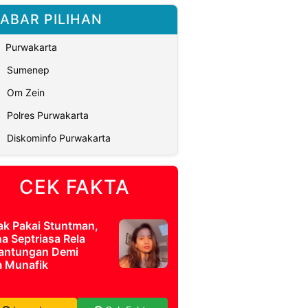
ABAR PILIHAN
Purwakarta
Sumenep
Om Zein
Polres Purwakarta
Diskominfo Purwakarta
CEK FAKTA
ak Pakai Stuntman,
a Septriasa Rela
antungan Demi
m Munafik