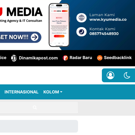
tice
Radar Baru
Seedbacklink
Dinamikapost.com
INTERNASIONAL
KOLOM