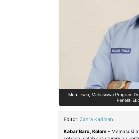
©
Kabarbaru.co
-
2026
PT.
Kabarbaru
Media
Holding
Muh. Irwin, Mahasiswa Program Dok
Peneliti Ek
Editor:
Zahra Karimah
Kabar Baru, Kolom –
Memasuki aw
sebagai salah satu tumpuan pert