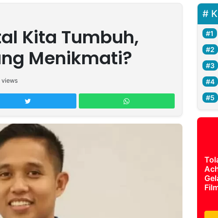
K
tal Kita Tumbuh,
ang Menikmati?
views
Tol
Ach
Gel
Fil