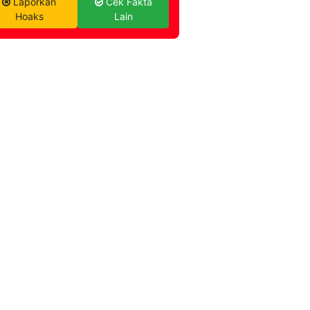
Laporkan
Cek Fakta
Hoaks
Lain