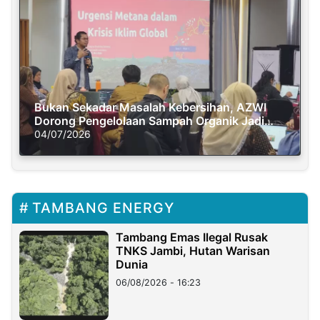
Bukan Sekadar Masalah Kebersihan, AZWI
Dorong Pengelolaan Sampah Organik Jadi
Solusi Krisis Iklim
04/07/2026
TAMBANG ENERGY
Tambang Emas Ilegal Rusak
TNKS Jambi, Hutan Warisan
Dunia
06/08/2026 - 16:23