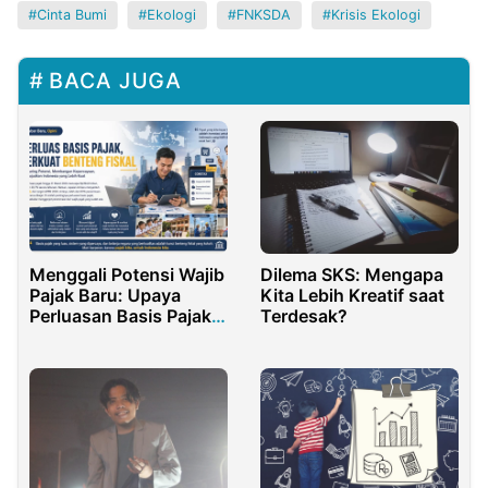
Cinta Bumi
Ekologi
FNKSDA
Krisis Ekologi
BACA JUGA
Menggali Potensi Wajib
Dilema SKS: Mengapa
Pajak Baru: Upaya
Kita Lebih Kreatif saat
Perluasan Basis Pajak
Terdesak?
sebagai Benteng
Nasional