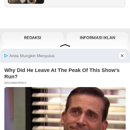
REDAKSI
INFORMASI IKLAN
KIRIM KARYA
TENTANG KAMI
KIRIM BERITA
MEDIA PARTNER
KABARBARU NETWORK
About Our Kabarbaru.co
Kabarbaru.co menyajikan berita aktual dan
inspiratif dari sudut pandang berbaik sangka