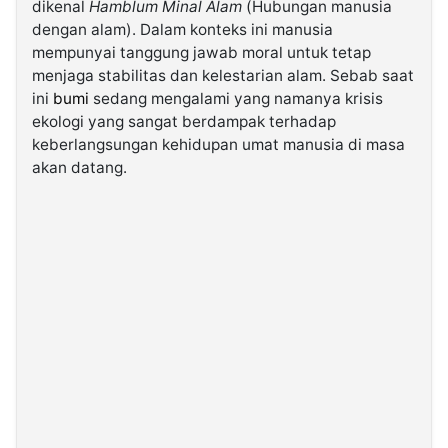
dikenal
Hamblum Minal Alam
(Hubungan manusia
dengan alam). Dalam konteks ini manusia
©
mempunyai tanggung jawab moral untuk tetap
Kabarbaru.co
menjaga stabilitas dan kelestarian alam. Sebab saat
-
2026
ini
bumi
sedang mengalami yang namanya krisis
ekologi yang sangat berdampak terhadap
keberlangsungan kehidupan umat manusia di masa
PT.
Kabarbaru
akan datang.
Media
Holding