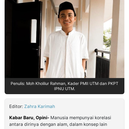
MULTIMEDIA
INDONESIA
Partner
Insight
Suara
Lens
Daily
Jalan
Idealita
Kita
Dinamikapost.com
Radar
Seedbacklink
NTB
Time
IDN
Jogja
Rakyat
News
Notice
Baru
Follow
Kabarbaru
Penulis: Moh Kholilur Rahman, Kader PMII UTM dan PKPT
IPNU UTM.
Editor:
Zahra Karimah
Kabar Baru, Opini-
Manusia mempunyai korelasi
antara dirinya dengan alam, dalam konsep lain