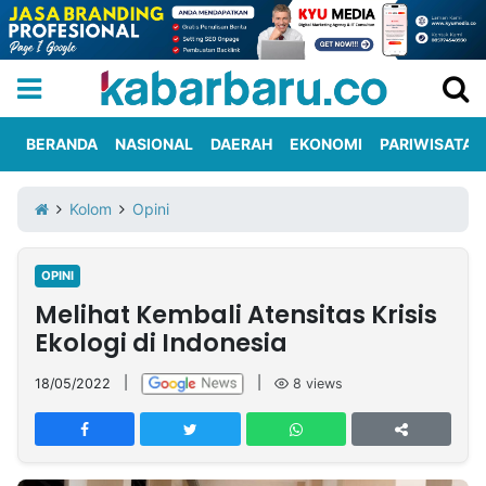
BERANDA
NASIONAL
DAERAH
EKONOMI
PARIWISATA
Informasi
KabarbaruTV
Kirim
Tentang
Kolom
Opini
Iklan
Berita
Kami
OPINI
Berita
Melihat Kembali Atensitas Krisis
Nasional
International
Olahraga
Entertainment
Daerah
Pariwisata
Kuliner
Kolom
Ekologi di Indonesia
18/05/2022
|
|
8
views
Network
PT
TREETAN