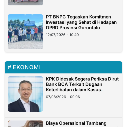
PT BNPG Tegaskan Komitmen
Investasi yang Sehat di Hadapan
DPRD Provinsi Gorontalo
12/07/2026 - 10:40
EKONOMI
KPK Didesak Segera Periksa Dirut
Bank BCA Terkait Dugaan
Keterlibatan dalam Kasus
Hilangnya Dana Nasabah Rp2,58
07/08/2026 - 09:06
Miliar
Biaya Operasional Tambang