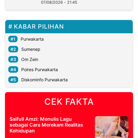
07/08/2026 - 21:45
KABAR PILIHAN
Purwakarta
Sumenep
Om Zein
Polres Purwakarta
Diskominfo Purwakarta
CEK FAKTA
Saifull Amzi: Menulis Lagu
sebagai Cara Merekam Realitas
Kehidupan