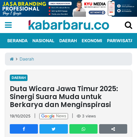
BERANDA
NASIONAL
DAERAH
EKONOMI
PARIWISATA
Informasi
KabarbaruTV
Kirim
Tentang
Daerah
Iklan
Berita
Kami
DAERAH
Berita
Duta Wicara Jawa Timur 2025:
Nasional
International
Olahraga
Entertainment
Daerah
Pariwisata
Kuliner
Kolom
Sinergi Suara Muda untuk
Berkarya dan Menginspirasi
Network
19/10/2025
|
|
3
views
PT
TREETAN