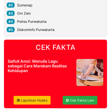
Sumenep
Om Zein
Polres Purwakarta
Diskominfo Purwakarta
CEK FAKTA
Saifull Amzi: Menulis Lagu
sebagai Cara Merekam Realitas
Kehidupan
Laporkan Hoaks
Cek Fakta Lain