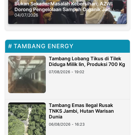
Bukan Sekadar Masalah Kebersihan, AZWI
Dorong Pengelolaan Sampah Organik Jadi
Solusi Krisis Iklim
04/07/2026
TAMBANG ENERGY
Tambang Lobang Tikus di Tilek
Diduga Milik Iin, Produksi 700 Kg
07/08/2026 - 19:02
Tambang Emas Ilegal Rusak
TNKS Jambi, Hutan Warisan
Dunia
06/08/2026 - 16:23