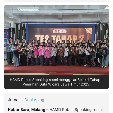
MULTIMEDIA
INDONESIA
Partner
Insight
Suara
Lens
Daily
Jalan
Idealita
Kita
Dinamikapost.com
Radar
Seedbacklink
NTB
Time
IDN
Jogja
Rakyat
News
Notice
Baru
Follow
Kabarbaru
HAMD Public Speaking resmi menggelar Seleksi Tahap II
Pemilihan Duta Wicara Jawa Timur 2025.
Jurnalis:
Deni Aping
Kabar Baru, Malang
– HAMD Public Speaking resmi