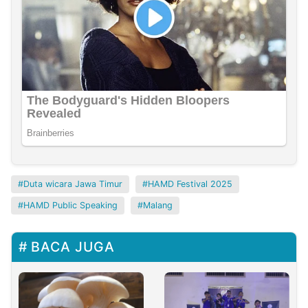
Duta wicara Jawa Timur
HAMD Festival 2025
HAMD Public Speaking
Malang
BACA JUGA