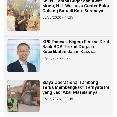
Solusi Tampil Bugar dan Awet
Muda, HLL Wellness Center Buka
Cabang Baru di Kota Surabaya
08/08/2026 - 17:35
KPK Didesak Segera Periksa Dirut
Bank BCA Terkait Dugaan
Keterlibatan dalam Kasus
Hilangnya Dana Nasabah Rp2,58
07/08/2026 - 09:06
Miliar
Biaya Operasional Tambang
Terus Membengkak? Ternyata Ini
yang Jadi Akar Masalahnya
07/08/2026 - 00:15