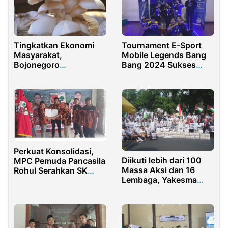
Tingkatkan Ekonomi
Tournament E-Sport
Masyarakat,
Mobile Legends Bang
Bojonegoro
Bang 2024 Sukses
Budidayakan Jamur
Digelar
Tiram
Perkuat Konsolidasi,
Diikuti lebih dari 100
MPC Pemuda Pancasila
Massa Aksi dan 16
Rohul Serahkan SK
Lembaga, Yakesma
Karateker PAC Pagaran
NTB Gelar Aksi Voice
Tapah
of Palestine