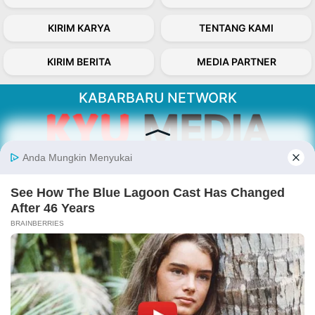
KIRIM KARYA
TENTANG KAMI
KIRIM BERITA
MEDIA PARTNER
KABARBARU NETWORK
About Our Kabarbaru.co
Kabarbaru.co menyajikan berita aktual dan
inspiratif dari sudut pandang berbaik sangka
serta terverifikasi dari sumber yang tepat.
Follow Kabarbaru