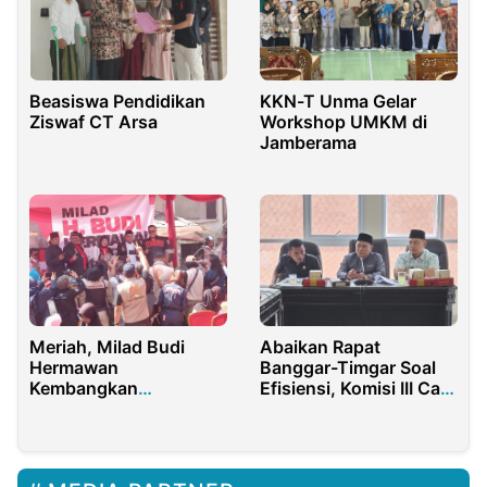
Beasiswa Pendidikan
KKN-T Unma Gelar
Ziswaf CT Arsa
Workshop UMKM di
Jamberama
Meriah, Milad Budi
Abaikan Rapat
Hermawan
Banggar-Timgar Soal
Kembangkan
Efisiensi, Komisi III Cap
Dukungan untuk
Pimpinan DPRD
Purwakarta
Sumenep Main Mata