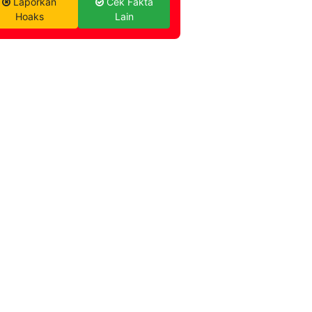
Laporkan
Cek Fakta
Hoaks
Lain