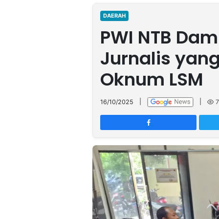
MULTIMEDIA
INDONESIA
DAERAH
PWI NTB Damp
Partner
Jurnalis yang
Insight
Suara
Lens
Daily
Jalan
Idealita
Kita
Dinamikapost.com
Radar
Seedbacklink
Oknum LSM
NTB
Time
IDN
Jogja
Rakyat
News
Notice
Baru
16/10/2025
|
|
7
Follow
Kabarbaru