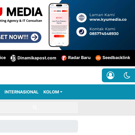
ice
Radar Baru
Seedbacklink
Dinamikapost.com
INTERNASIONAL
KOLOM