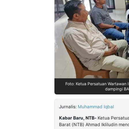
©
Kabarbaru.co
-
2026
PT.
Kabarbaru
Media
Holding
Foto: Ketua Persatuan Wartawan I
dampingi BAP
Jurnalis:
Muhammad Iqbal
Kabar Baru, NTB-
Ketua Persatu
Barat (NTB) Ahmad Ikliludin men