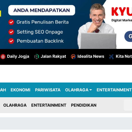
Daily Jogja
Jalan Rakyat
Idealita News
Kita Not
RAH
EKONOMI
PARIWISATA
OLAHRAGA
ENTERTAINMENT
OLAHRAGA
ENTERTAINMENT
PENDIDIKAN