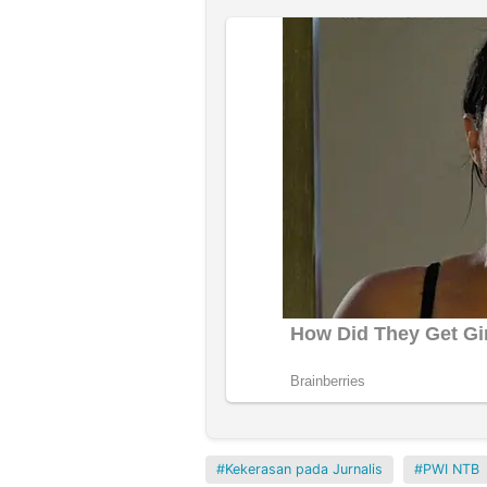
Kekerasan pada Jurnalis
PWI NTB