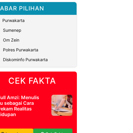
ABAR PILIHAN
Purwakarta
Sumenep
Om Zein
Polres Purwakarta
Diskominfo Purwakarta
CEK FAKTA
full Amzi: Menulis
u sebagai Cara
ekam Realitas
idupan