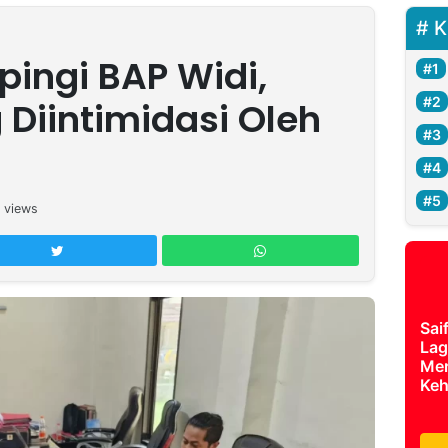
K
ingi BAP Widi,
 Diintimidasi Oleh
views
Sai
Lag
Mer
Keh