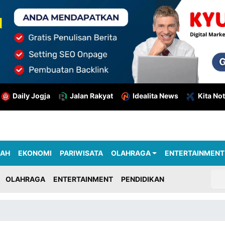
Daily Jogja
Jalan Rakyat
Idealita News
Kita Not
RAH
EKONOMI
PARIWISATA
OLAHRAGA
ENTERTAINMENT
OLAHRAGA
ENTERTAINMENT
PENDIDIKAN