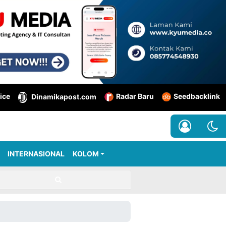
ice
Radar Baru
Seedbacklink
Dinamikapost.com
INTERNASIONAL
KOLOM