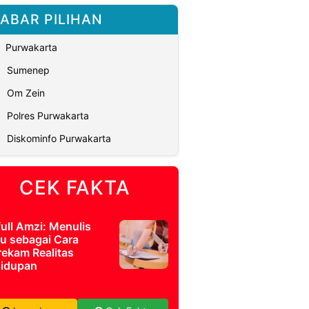
ABAR PILIHAN
Purwakarta
Sumenep
Om Zein
Polres Purwakarta
Diskominfo Purwakarta
CEK FAKTA
full Amzi: Menulis
u sebagai Cara
ekam Realitas
idupan