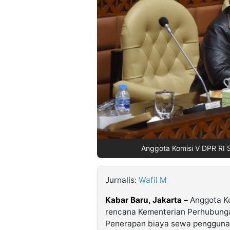
©
Kabarbaru.co
-
2026
PT.
Kabarbaru
Media
Holding
Anggota Komisi V DPR RI S
Jurnalis:
Wafil M
Kabar Baru, Jakarta –
Anggota Ko
rencana Kementerian Perhubungan
Penerapan biaya sewa penggunaa