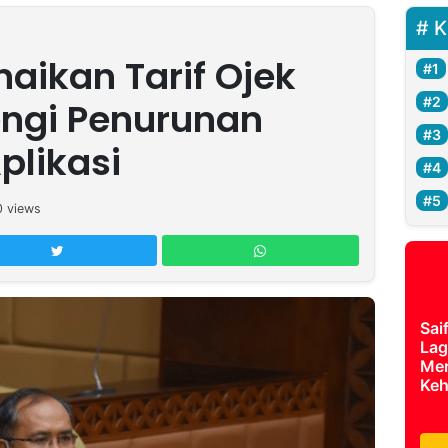
K
aikan Tarif Ojek
engi Penurunan
plikasi
0
views
Sai
Lag
Mer
Keh