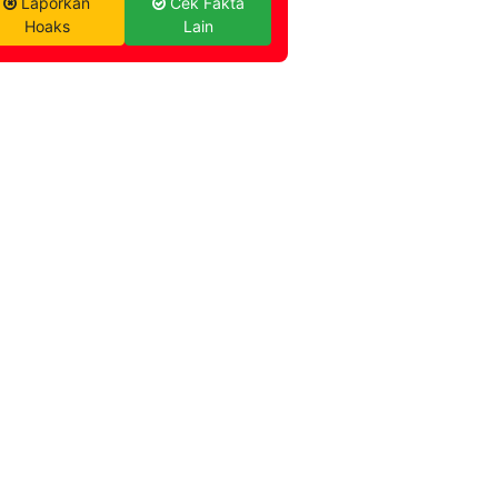
Laporkan
Cek Fakta
Hoaks
Lain