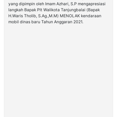
yang dipimpin oleh Imam Azhari, S.P mengapresiasi
langkah Bapak Plt Walikota Tanjungbalai (Bapak
©
H.Waris Tholib, S.Ag.,M.M) MENOLAK kendaraan
Kabarbaru.co
-
mobil dinas baru Tahun Anggaran 2021.
2026
PT.
Kabarbaru
Media
Holding