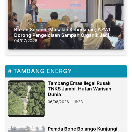
Bukan Sekadar Masalah Kebersihan, AZWI
Dorong Pengelolaan Sampah Organik Jadi
Solusi Krisis Iklim
04/07/2026
TAMBANG ENERGY
Tambang Emas Ilegal Rusak
TNKS Jambi, Hutan Warisan
Dunia
06/08/2026 - 16:23
Pemda Bone Bolango Kunjungi