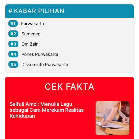
KABAR PILIHAN
Purwakarta
Sumenep
Om Zein
Polres Purwakarta
Diskominfo Purwakarta
CEK FAKTA
Saifull Amzi: Menulis Lagu
sebagai Cara Merekam Realitas
Kehidupan