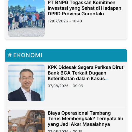
PT BNPG Tegaskan Komitmen
Investasi yang Sehat di Hadapan
DPRD Provinsi Gorontalo
12/07/2026 - 10:40
EKONOMI
KPK Didesak Segera Periksa Dirut
Bank BCA Terkait Dugaan
Keterlibatan dalam Kasus
Hilangnya Dana Nasabah Rp2,58
07/08/2026 - 09:06
Miliar
Biaya Operasional Tambang
Terus Membengkak? Ternyata Ini
yang Jadi Akar Masalahnya
07/08/2026 - 00:15