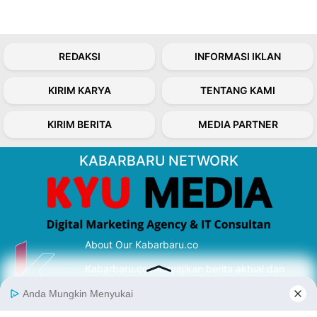
REDAKSI
INFORMASI IKLAN
KIRIM KARYA
TENTANG KAMI
KIRIM BERITA
MEDIA PARTNER
KABARBARU NETWORK
About Our Kabarbaru.co
Kabarbaru.co menyajikan berita aktual dan
inspiratif dari sudut pandang berbaik sangka
serta terverifikasi dari sumber yang tepat.