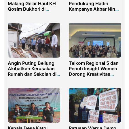
Malang Gelar Haul KH
Pendukung Hadiri
Qosim Bukhori di
Kampanye Akbar Nina-
Mempawah
Tobroni
Angin Puting Beliung
Telkom Regional 5 dan
Akibatkan Kerusakan
Penuh Insight Women
Rumah dan Sekolah di
Dorong Kreativitas
Pontianak
Perempuan
Kepala Desa Katol
Ratusan Warga Demo