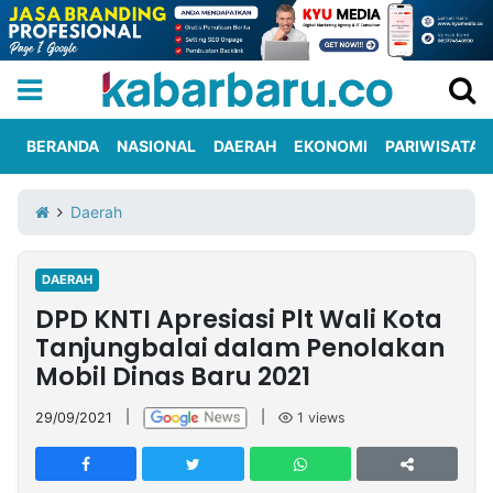
BERANDA
NASIONAL
DAERAH
EKONOMI
PARIWISATA
Informasi
KabarbaruTV
Kirim
Tentang
Daerah
Iklan
Berita
Kami
DAERAH
Berita
DPD KNTI Apresiasi Plt Wali Kota
Nasional
International
Olahraga
Entertainment
Daerah
Pariwisata
Kuliner
Kolom
Tanjungbalai dalam Penolakan
Mobil Dinas Baru 2021
Network
29/09/2021
|
|
1
views
PT
TREETAN