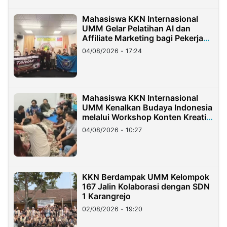
Mahasiswa KKN Internasional
UMM Gelar Pelatihan AI dan
Affiliate Marketing bagi Pekerja
Migran Indonesia di Taiwan
04/08/2026 - 17:24
Mahasiswa KKN Internasional
UMM Kenalkan Budaya Indonesia
melalui Workshop Konten Kreatif
di Taiwan
04/08/2026 - 10:27
KKN Berdampak UMM Kelompok
167 Jalin Kolaborasi dengan SDN
1 Karangrejo
02/08/2026 - 19:20