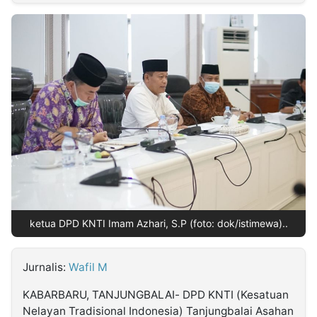
MULTIMEDIA
INDONESIA
Partner
Insight
Suara
Lens
Daily
Jalan
Idealita
Kita
Radar
Seedbacklink
NTB
Time
IDN
Jogja
Rakyat
News
Notice
Baru
Follow
Kabarbaru
ketua DPD KNTI Imam Azhari, S.P (foto: dok/istimewa)..
Jurnalis:
Wafil M
KABARBARU, TANJUNGBALAI- DPD KNTI (Kesatuan
Nelayan Tradisional Indonesia) Tanjungbalai Asahan