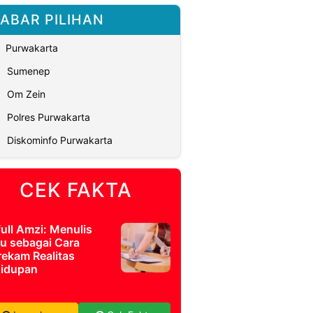
ABAR PILIHAN
Purwakarta
Sumenep
Om Zein
Polres Purwakarta
Diskominfo Purwakarta
CEK FAKTA
full Amzi: Menulis
u sebagai Cara
ekam Realitas
idupan