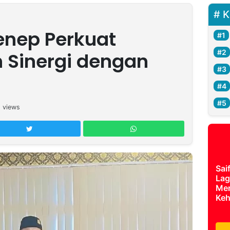
K
enep Perkuat
 Sinergi dengan
5
views
Sai
Lag
Mer
Keh