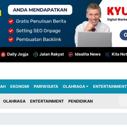
Daily Jogja
Jalan Rakyat
Idealita News
Kita Not
RAH
EKONOMI
PARIWISATA
OLAHRAGA
ENTERTAINMENT
OLAHRAGA
ENTERTAINMENT
PENDIDIKAN