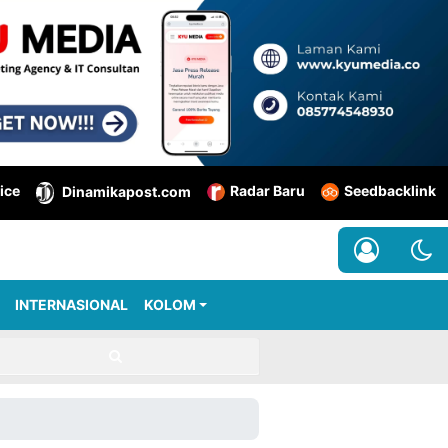
ice
Radar Baru
Seedbacklink
Dinamikapost.com
INTERNASIONAL
KOLOM