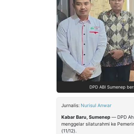
©
Kabarbaru.co
-
2026
PT.
Kabarbaru
Media
Holding
DPD ABI Sumenep bers
Jurnalis:
Nurisul Anwar
Kabar Baru, Sumenep
— DPD Ahl
menggelar silaturahmi ke Pemer
(11/12).