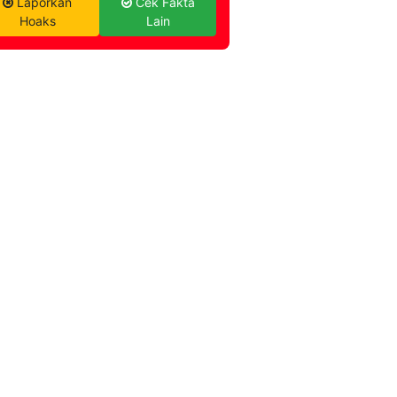
Laporkan
Cek Fakta
Hoaks
Lain