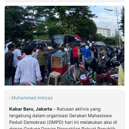
MULTIMEDIA
INDONESIA
Partner
Insight
Suara
Lens
Daily
Jalan
Idealita
Kita
Dinamikapost.com
Radar
Seedbacklink
NTB
Time
IDN
Jogja
Rakyat
News
Notice
Baru
Follow
Kabarbaru
:
Muhammad Imtiyaz
Kabar Baru, Jakarta
– Ratusan aktivis yang
tergabung dalam organisasi Gerakan Mahasiswa
Peduli Demokrasi (GMPD) hari ini melakukan aksi di
depan Gedung Dewan Perwakilan Rakyat Republik