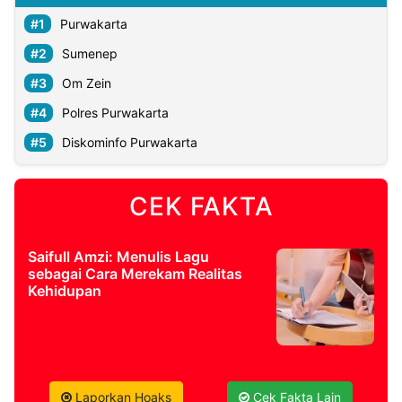
Purwakarta
Sumenep
Om Zein
Polres Purwakarta
Diskominfo Purwakarta
CEK FAKTA
Saifull Amzi: Menulis Lagu
sebagai Cara Merekam Realitas
Kehidupan
Laporkan Hoaks
Cek Fakta Lain