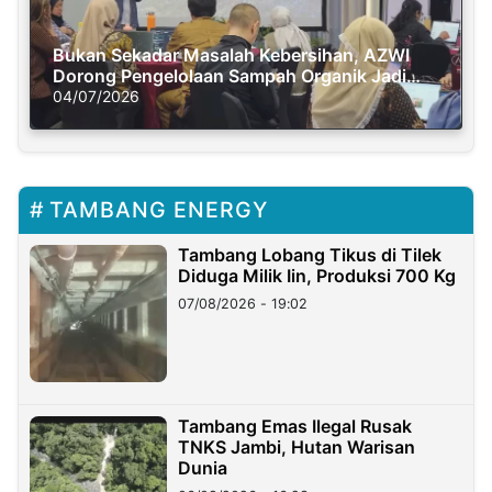
Bukan Sekadar Masalah Kebersihan, AZWI
Dorong Pengelolaan Sampah Organik Jadi
Solusi Krisis Iklim
04/07/2026
TAMBANG ENERGY
Tambang Lobang Tikus di Tilek
Diduga Milik Iin, Produksi 700 Kg
07/08/2026 - 19:02
Tambang Emas Ilegal Rusak
TNKS Jambi, Hutan Warisan
Dunia