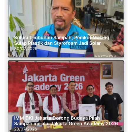
Solusi Timbunan Sampah, Pemkot Malang
Sulap Plastik dan Styrofoam Jadi Solar
30/07/2026
IMM DKI Jakarta Dorong Budaya Pilah
Sampah melalui Jakarta Green Academy 2026
28/07/2026