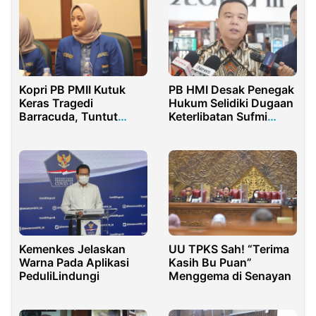
Kopri PB PMII Kutuk
PB HMI Desak Penegak
Keras Tragedi
Hukum Selidiki Dugaan
Barracuda, Tuntut
Keterlibatan Sufmi
Transparansi
Dasco dalam Jaringan
Penegakan Hukum
Judi Online di Kamboja
Kemenkes Jelaskan
UU TPKS Sah! “Terima
Warna Pada Aplikasi
Kasih Bu Puan”
PeduliLindungi
Menggema di Senayan