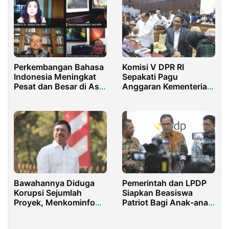
Perkembangan Bahasa
Komisi V DPR RI
Indonesia Meningkat
Sepakati Pagu
Pesat dan Besar di Asia
Anggaran Kementerian
Tenggara
Desa Sebesar 2,75
Triliun
Bawahannya Diduga
Pemerintah dan LPDP
Korupsi Sejumlah
Siapkan Beasiswa
Proyek, Menkominfo
Patriot Bagi Anak-anak
Akan Diperiksa
Muda
Kejagung RI