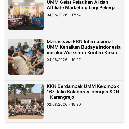
UMM Gelar Pelatihan AI dan
Affiliate Marketing bagi Pekerja
Migran Indonesia di Taiwan
04/08/2026 - 17:24
Mahasiswa KKN Internasional
UMM Kenalkan Budaya Indonesia
melalui Workshop Konten Kreatif
di Taiwan
04/08/2026 - 10:27
KKN Berdampak UMM Kelompok
167 Jalin Kolaborasi dengan SDN
1 Karangrejo
02/08/2026 - 19:20