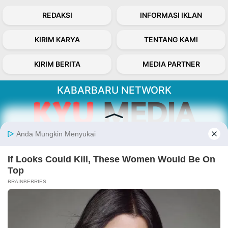
REDAKSI
INFORMASI IKLAN
KIRIM KARYA
TENTANG KAMI
KIRIM BERITA
MEDIA PARTNER
KABARBARU NETWORK
About Our Kabarbaru.co
Kabarbaru.co menyajikan berita aktual dan
inspiratif dari sudut pandang berbaik sangka
serta terverifikasi dari sumber yang tepat.
Follow Kabarbaru