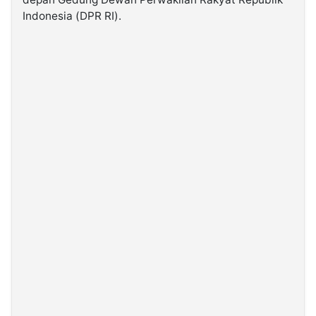
Indonesia (DPR RI).
©
Kabarbaru.co
-
2026
PT.
Kabarbaru
Media
Holding