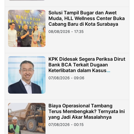
Solusi Tampil Bugar dan Awet
Muda, HLL Wellness Center Buka
Cabang Baru di Kota Surabaya
08/08/2026 - 17:35
KPK Didesak Segera Periksa Dirut
Bank BCA Terkait Dugaan
Keterlibatan dalam Kasus
Hilangnya Dana Nasabah Rp2,58
07/08/2026 - 09:06
Miliar
Biaya Operasional Tambang
Terus Membengkak? Ternyata Ini
yang Jadi Akar Masalahnya
07/08/2026 - 00:15