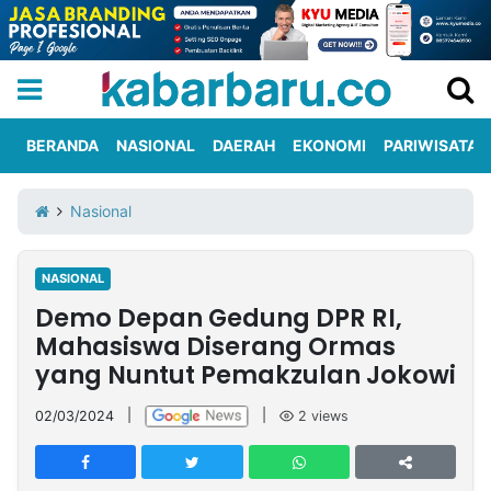
BERANDA
NASIONAL
DAERAH
EKONOMI
PARIWISATA
Informasi
KabarbaruTV
Kirim
Tentang
Nasional
Iklan
Berita
Kami
NASIONAL
Berita
Demo Depan Gedung DPR RI,
Nasional
International
Olahraga
Entertainment
Daerah
Pariwisata
Kuliner
Kolom
Mahasiswa Diserang Ormas
yang Nuntut Pemakzulan Jokowi
Network
02/03/2024
|
|
2
views
PT
TREETAN