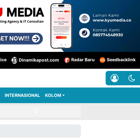
tice
Radar Baru
Seedbacklink
Dinamikapost.com
INTERNASIONAL
KOLOM