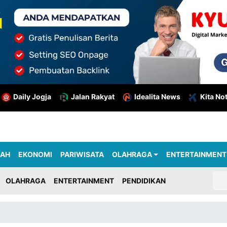
Daily Jogja
Jalan Rakyat
Idealita News
Kita No
RAH
EKONOMI
PARIWISATA
OLAHRAGA
ENTERTAINMENT
OLAHRAGA
ENTERTAINMENT
PENDIDIKAN