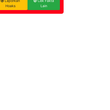
Laporkan
Cek Fakta
Hoaks
Lain