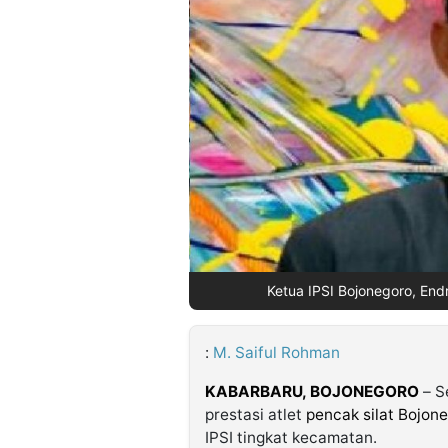
©
Kabarbaru.co
-
2026
PT.
Kabarbaru
Media
Holding
Ketua IPSI Bojonegoro, End
:
M. Saiful Rohman
KABARBARU, BOJONEGORO
– S
prestasi atlet
pencak silat Bojone
IPSI tingkat kecamatan.