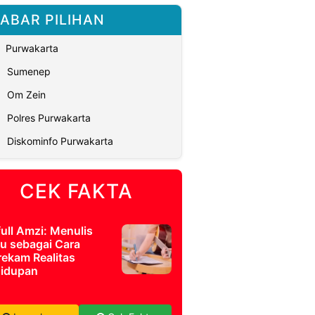
ABAR PILIHAN
Purwakarta
Sumenep
Om Zein
Polres Purwakarta
Diskominfo Purwakarta
CEK FAKTA
full Amzi: Menulis
u sebagai Cara
ekam Realitas
idupan