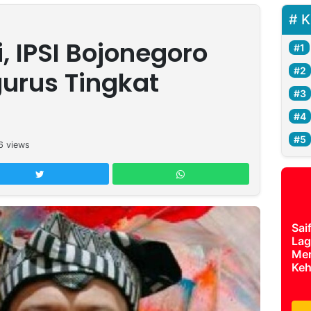
K
, IPSI Bojonegoro
urus Tingkat
6
views
Sai
Lag
Mer
Keh