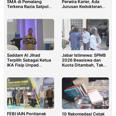
SMA di Pemalang
Perwira Karier, Ada
Terkena Razia Satpol
Jurusan Kedokteran
PP Karena Bolos
hingga Bahasa Arab
Sekolah
Saddam Al Jihad
Jabar Istimewa: SPMB
Terpilih Sebagai Ketua
2026 Beasiswa dan
IKA Fisip Unpad
Kuota Ditambah, Tak
Periode 2023-2027
Ada Alasan Anak Putus
Sekolah
FEBI IAIN Pontianak
10 Rekomedasi Cetak