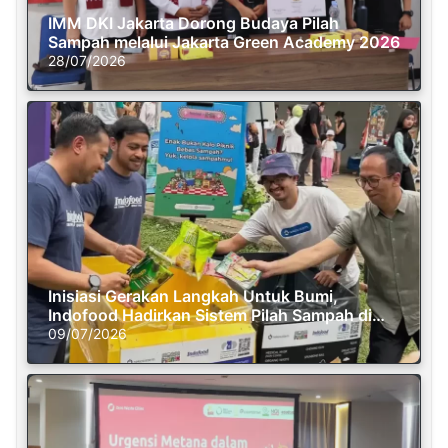
IMM DKI Jakarta Dorong Budaya Pilah
Sampah melalui Jakarta Green Academy 2026
28/07/2026
Inisiasi Gerakan Langkah Untuk Bumi,
Indofood Hadirkan Sistem Pilah Sampah di
Semasa Piknik
09/07/2026