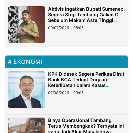
Aktivis Ingatkan Bupati Sumenep,
Segera Stop Tambang Galian C
Sebelum Makam Asta Tinggi
Longsor
09/07/2026 - 08:05
EKONOMI
KPK Didesak Segera Periksa Dirut
Bank BCA Terkait Dugaan
Keterlibatan dalam Kasus
Hilangnya Dana Nasabah Rp2,58
07/08/2026 - 09:06
Miliar
Biaya Operasional Tambang
Terus Membengkak? Ternyata Ini
yang Jadi Akar Masalahnya