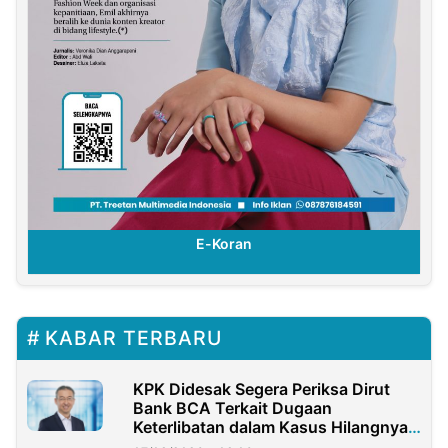
E-Koran
KABAR TERBARU
KPK Didesak Segera Periksa Dirut
Bank BCA Terkait Dugaan
Keterlibatan dalam Kasus Hilangnya
Dana Nasabah Rp2,58 Miliar