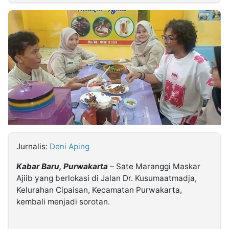
MULTIMEDIA
INDONESIA
Partner
Insight
Suara
Lens
Daily
Jalan
Idealita
Kita
Dinamikapost.com
Radar
Seedbacklink
NTB
Time
IDN
Jogja
Rakyat
News
Notice
Baru
Follow
Kabarbaru
Jurnalis:
Deni Aping
Kabar Baru, Purwakarta
– Sate Maranggi Maskar
Ajiib yang berlokasi di Jalan Dr. Kusumaatmadja,
Kelurahan Cipaisan, Kecamatan Purwakarta,
kembali menjadi sorotan.