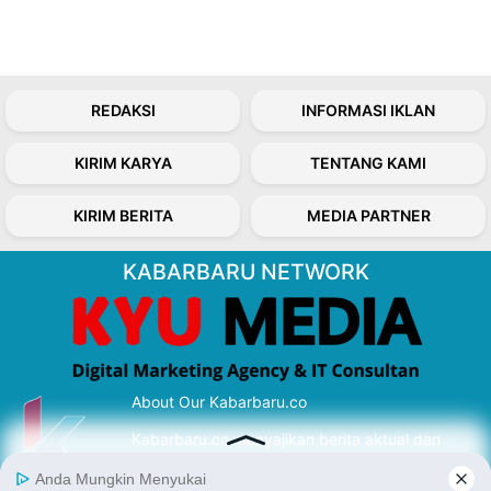
REDAKSI
INFORMASI IKLAN
KIRIM KARYA
TENTANG KAMI
KIRIM BERITA
MEDIA PARTNER
KABARBARU NETWORK
About Our Kabarbaru.co
Kabarbaru.co menyajikan berita aktual dan
inspiratif dari sudut pandang berbaik sangka
serta terverifikasi dari sumber yang tepat.