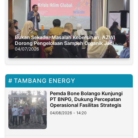
Bukan Sekadar Masalah Kebersihan, AZWI
Dorong Pengelolaan Sampah Organik Jadi
Solusi Krisis Iklim
04/07/2026
TAMBANG ENERGY
Pemda Bone Bolango Kunjungi
PT BNPG, Dukung Percepatan
Operasional Fasilitas Strategis
04/08/2026 - 14:20