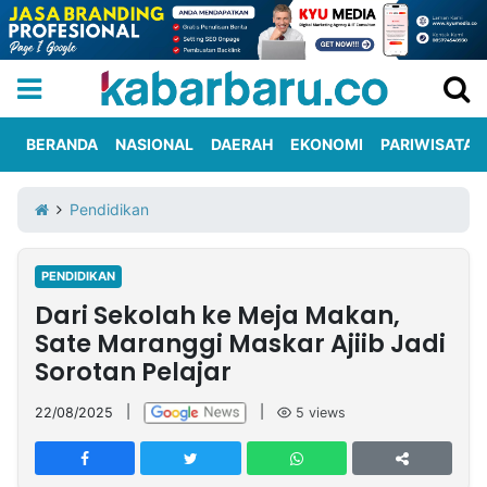
BERANDA
NASIONAL
DAERAH
EKONOMI
PARIWISATA
Informasi
KabarbaruTV
Kirim
Tentang
Pendidikan
Iklan
Berita
Kami
PENDIDIKAN
Berita
Dari Sekolah ke Meja Makan,
Nasional
International
Olahraga
Entertainment
Daerah
Pariwisata
Kuliner
Kolom
Sate Maranggi Maskar Ajiib Jadi
Sorotan Pelajar
Network
22/08/2025
|
|
5
views
PT
TREETAN