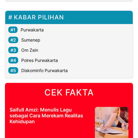
KABAR PILIHAN
Purwakarta
Sumenep
Om Zein
Polres Purwakarta
Diskominfo Purwakarta
CEK FAKTA
Saifull Amzi: Menulis Lagu
sebagai Cara Merekam Realitas
Kehidupan