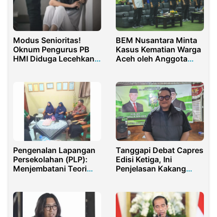
Modus Senioritas!
BEM Nusantara Minta
Oknum Pengurus PB
Kasus Kematian Warga
HMI Diduga Lecehkan
Aceh oleh Anggota
Mahasiswi di Semarang
Paspampres di Usut
Tuntas
Pengenalan Lapangan
Tanggapi Debat Capres
Persekolahan (PLP):
Edisi Ketiga, Ini
Menjembatani Teori
Penjelasan Kakang
dan Praktik dalam
Prabu
Pendidikan