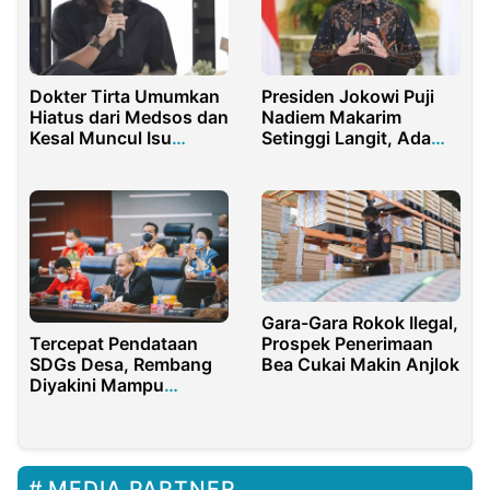
Dokter Tirta Umumkan
Presiden Jokowi Puji
Hiatus dari Medsos dan
Nadiem Makarim
Kesal Muncul Isu
Setinggi Langit, Ada
Pembungkaman
Apa?
Gara-Gara Rokok Ilegal,
Tercepat Pendataan
Prospek Penerimaan
SDGs Desa, Rembang
Bea Cukai Makin Anjlok
Diyakini Mampu
Tangani Kemiskinan
Ekstrem dengan Cepat
MEDIA PARTNER