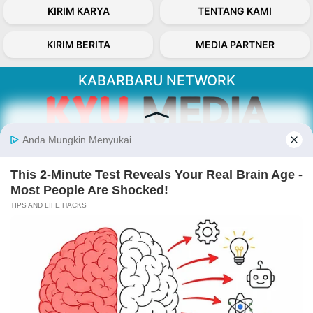
KIRIM KARYA
TENTANG KAMI
KIRIM BERITA
MEDIA PARTNER
KABARBARU NETWORK
About Our Kabarbaru.co
Kabarbaru.co menyajikan berita aktual dan
inspiratif dari sudut pandang berbaik sangka
serta terverifikasi dari sumber yang tepat.
Follow Kabarbaru