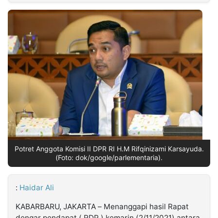
MULTIMEDIA
INDONESIA
Partner
Insight
Suara
Lens
Daily
Jalan
Idealita
Kita
Dinamikapost.com
Radar
Seedbacklink
NTB
Time
IDN
Jogja
Rakyat
News
Notice
Baru
Follow
Kabarbaru
Potret Anggota Komisi II DPR RI H.M Rifqinizami Karsayuda.
(Foto: dok/google/parlementaria).
:
Haidar Ali
KABARBARU, JAKARTA – Menanggapi hasil Rapat
dengar pendapat ( RDP ) kemarin (2/11/2021) antara