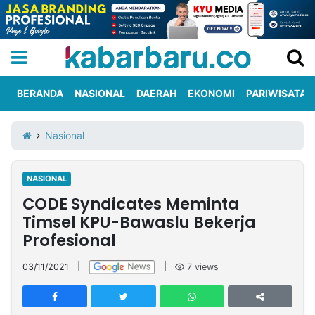
BERANDA
NASIONAL
DAERAH
EKONOMI
PARIWISATA
Informasi
KabarbaruTV
Kirim
Tentang
Nasional
Iklan
Berita
Kami
NASIONAL
Berita
CODE Syndicates Meminta
Nasional
International
Olahraga
Entertainment
Daerah
Pariwisata
Kuliner
Kolom
Timsel KPU-Bawaslu Bekerja
Profesional
Network
03/11/2021
|
|
7
views
PT
TREETAN