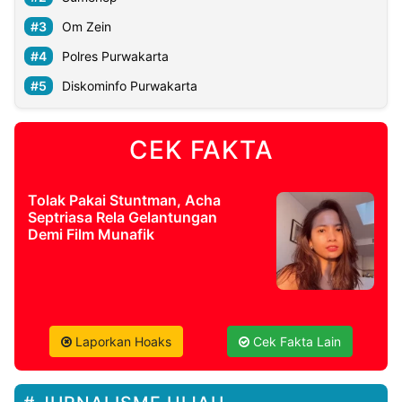
Om Zein
Polres Purwakarta
Diskominfo Purwakarta
CEK FAKTA
Tolak Pakai Stuntman, Acha
Septriasa Rela Gelantungan
Demi Film Munafik
Laporkan Hoaks
Cek Fakta Lain