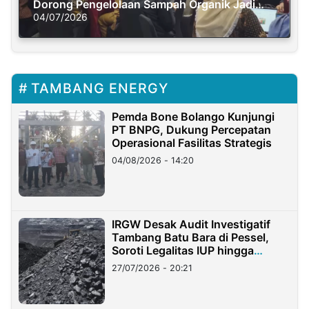
Dorong Pengelolaan Sampah Organik Jadi
Solusi Krisis Iklim
04/07/2026
TAMBANG ENERGY
Pemda Bone Bolango Kunjungi
PT BNPG, Dukung Percepatan
Operasional Fasilitas Strategis
04/08/2026 - 14:20
IRGW Desak Audit Investigatif
Tambang Batu Bara di Pessel,
Soroti Legalitas IUP hingga
Stockpile
27/07/2026 - 20:21