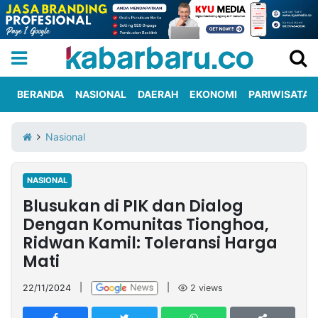
BERANDA
NASIONAL
DAERAH
EKONOMI
PARIWISATA
Informasi
KabarbaruTV
Kirim
Tentang
Nasional
Iklan
Berita
Kami
NASIONAL
Berita
Blusukan di PIK dan Dialog
Nasional
International
Olahraga
Entertainment
Daerah
Pariwisata
Kuliner
Kolom
Dengan Komunitas Tionghoa,
Ridwan Kamil: Toleransi Harga
Mati
Network
22/11/2024
|
|
2
views
PT
TREETAN