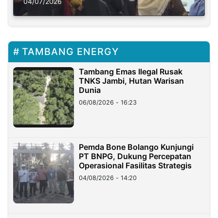
Solusi Krisis Iklim
04/07/2026
TAMBANG ENERGY
Tambang Emas Ilegal Rusak
TNKS Jambi, Hutan Warisan
Dunia
06/08/2026 - 16:23
Pemda Bone Bolango Kunjungi
PT BNPG, Dukung Percepatan
Operasional Fasilitas Strategis
04/08/2026 - 14:20