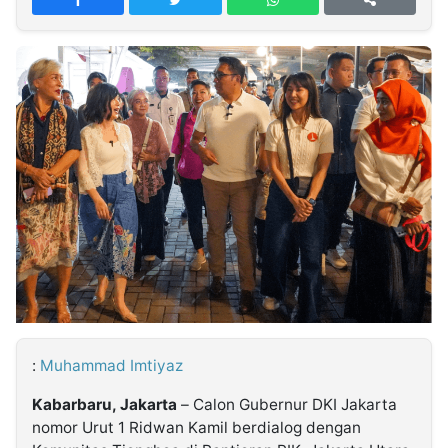
MULTIMEDIA
INDONESIA
Partner
Insight
Suara
Lens
Daily
Jalan
Idealita
Kita
Dinamikapost.com
Radar
Seedbacklink
NTB
Time
IDN
Jogja
Rakyat
News
Notice
Baru
Follow
Kabarbaru
:
Muhammad Imtiyaz
Kabarbaru, Jakarta
– Calon Gubernur DKI Jakarta
nomor Urut 1 Ridwan Kamil berdialog dengan