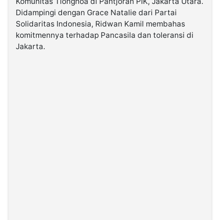
Komunitas Tionghoa di Pantjoran PIK, Jakarta Utara.
Didampingi dengan Grace Natalie dari Partai
Solidaritas Indonesia, Ridwan Kamil membahas
©
Kabarbaru.co
komitmennya terhadap Pancasila dan toleransi di
-
2026
Jakarta.
PT.
Kabarbaru
Media
Holding