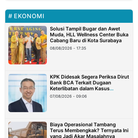
EKONOMI
Solusi Tampil Bugar dan Awet
Muda, HLL Wellness Center Buka
Cabang Baru di Kota Surabaya
08/08/2026 - 17:35
KPK Didesak Segera Periksa Dirut
Bank BCA Terkait Dugaan
Keterlibatan dalam Kasus
Hilangnya Dana Nasabah Rp2,58
07/08/2026 - 09:06
Miliar
Biaya Operasional Tambang
Terus Membengkak? Ternyata Ini
yang Jadi Akar Masalahnya