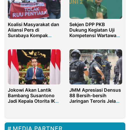
Koalisi Masyarakat dan
Sekjen DPP PKB
Aliansi Pers di
Dukung Kegiatan Uji
Surabaya Kompak
Kompetensi Wartawan
Tolak RUU Penyiaran
PWI Malang
Jokowi Akan Lantik
JMM Apresiasi Densus
Bambang Susantono
88 Bersih-bersih
Jadi Kepala Otorita IKN
Jaringan Teroris Jelang
Hari Ini
Nataru 2022
MEDIA PARTNER