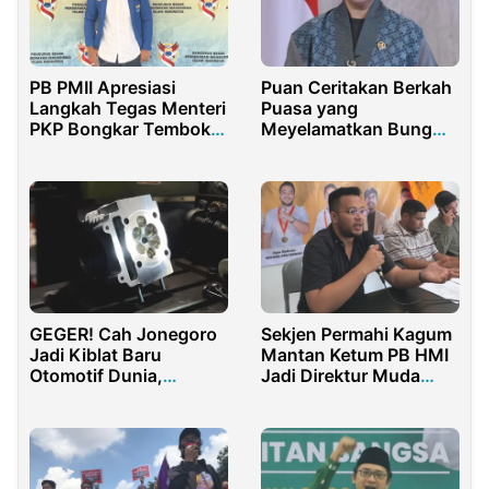
PB PMII Apresiasi
Puan Ceritakan Berkah
Langkah Tegas Menteri
Puasa yang
PKP Bongkar Tembok
Meyelamatkan Bung
PIK 1
Karno dari Upaya
Pembunuhan
GEGER! Cah Jonegoro
Sekjen Permahi Kagum
Jadi Kiblat Baru
Mantan Ketum PB HMI
Otomotif Dunia,
Jadi Direktur Muda
Thailand Lewat!
TPN Ganjar-Mahfud