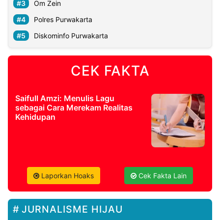
Om Zein
Polres Purwakarta
Diskominfo Purwakarta
CEK FAKTA
Saifull Amzi: Menulis Lagu
sebagai Cara Merekam Realitas
Kehidupan
Laporkan Hoaks
Cek Fakta Lain
JURNALISME HIJAU