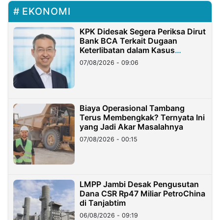
EKONOMI
KPK Didesak Segera Periksa Dirut
Bank BCA Terkait Dugaan
Keterlibatan dalam Kasus
Hilangnya Dana Nasabah Rp2,58
07/08/2026 - 09:06
Miliar
Biaya Operasional Tambang
Terus Membengkak? Ternyata Ini
yang Jadi Akar Masalahnya
07/08/2026 - 00:15
LMPP Jambi Desak Pengusutan
Dana CSR Rp47 Miliar PetroChina
di Tanjabtim
06/08/2026 - 09:19