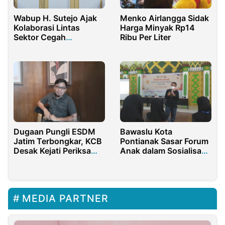
Wabup H. Sutejo Ajak
Menko Airlangga Sidak
Kolaborasi Lintas
Harga Minyak Rp14
Sektor Cegah
Ribu Per Liter
Perkawinan Anak
Dugaan Pungli ESDM
Bawaslu Kota
Jatim Terbongkar, KCB
Pontianak Sasar Forum
Desak Kejati Periksa
Anak dalam Sosialisasi
Mantan Kadis
Pengawasan
Partisipatif
MEDIA PARTNER