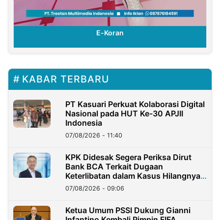
E-Koran
KABAR TERBARU
PT Kasuari Perkuat Kolaborasi Digital
Nasional pada HUT Ke-30 APJII
Indonesia
07/08/2026 - 11:40
KPK Didesak Segera Periksa Dirut
Bank BCA Terkait Dugaan
Keterlibatan dalam Kasus Hilangnya
Dana Nasabah Rp2,58 Miliar
07/08/2026 - 09:06
Ketua Umum PSSI Dukung Gianni
Infantino Kembali Pimpin FIFA