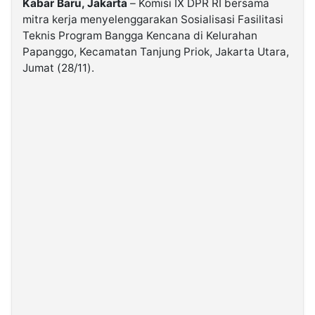
Kabar Baru, Jakarta
– Komisi IX DPR RI bersama
mitra kerja menyelenggarakan Sosialisasi Fasilitasi
Teknis Program Bangga Kencana di Kelurahan
©
Kabarbaru.co
Papanggo, Kecamatan Tanjung Priok, Jakarta Utara,
-
2026
Jumat (28/11).
PT.
Kabarbaru
Media
Holding