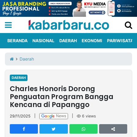
BERANDA
NASIONAL
DAERAH
EKONOMI
PARIWISATA
Informasi
KabarbaruTV
Kirim
Tentang
Daerah
Iklan
Berita
Kami
DAERAH
Berita
Charles Honoris Dorong
Nasional
International
Olahraga
Entertainment
Daerah
Pariwisata
Kuliner
Kolom
Penguatan Program Bangga
Kencana di Papanggo
Network
29/11/2025
|
|
6
views
PT
TREETAN