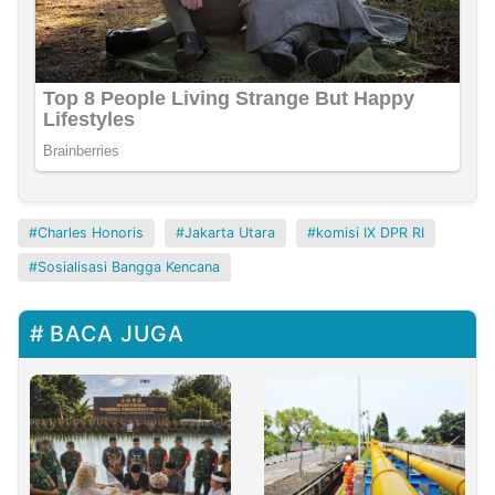
Charles Honoris
Jakarta Utara
komisi IX DPR RI
Sosialisasi Bangga Kencana
BACA JUGA