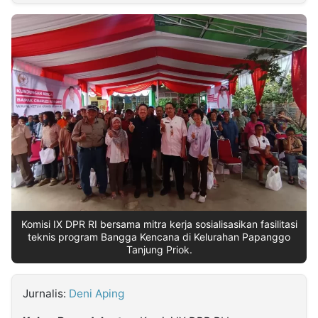
MULTIMEDIA
INDONESIA
Partner
Insight
Suara
Lens
Daily
Jalan
Idealita
Kita
Dinamikapost.com
Radar
Seedbacklink
NTB
Time
IDN
Jogja
Rakyat
News
Notice
Baru
Follow
Kabarbaru
Komisi IX DPR RI bersama mitra kerja sosialisasikan fasilitasi
teknis program Bangga Kencana di Kelurahan Papanggo
Tanjung Priok.
Jurnalis:
Deni Aping