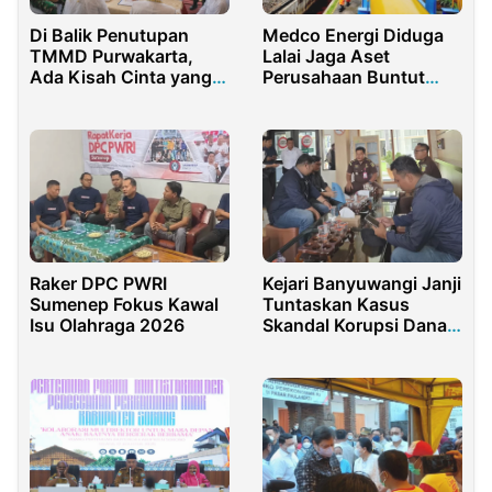
Di Balik Penutupan
Medco Energi Diduga
TMMD Purwakarta,
Lalai Jaga Aset
Ada Kisah Cinta yang
Perusahaan Buntut
Akhirnya Resmi
Kebocoran Pipa di
Sumsel
Raker DPC PWRI
Kejari Banyuwangi Janji
Sumenep Fokus Kawal
Tuntaskan Kasus
Isu Olahraga 2026
Skandal Korupsi Dana
CSR PT PJU