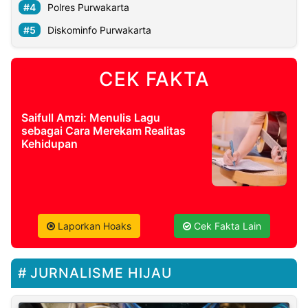
Polres Purwakarta
Diskominfo Purwakarta
CEK FAKTA
Saifull Amzi: Menulis Lagu
sebagai Cara Merekam Realitas
Kehidupan
Laporkan Hoaks
Cek Fakta Lain
JURNALISME HIJAU