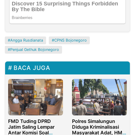
Angga Rusdianata
CPNS Bojonegoro
Penjual Gethuk Bojonegoro
BACA JUGA
FMD Tuding DPRD
Polres Simalungun
Jatim Saling Lempar
Diduga Kriminalisasi
Antar Komisi Soal
Masyarakat Adat, HMI