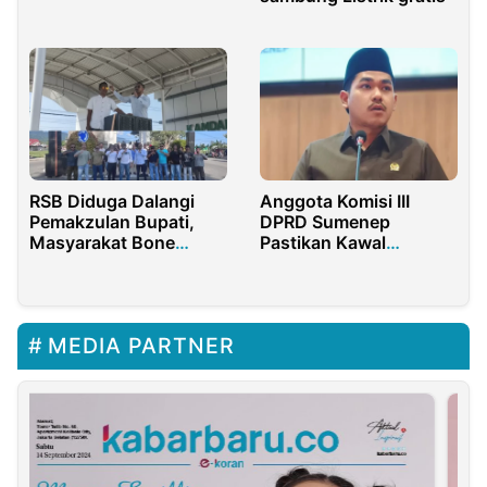
Indonesia
RSB Diduga Dalangi
Anggota Komisi III
Pemakzulan Bupati,
DPRD Sumenep
Masyarakat Bone
Pastikan Kawal
Bolango Gelar
Pembangunan
Demonstrasi
Jembatan Giligenting
MEDIA PARTNER