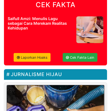
CEK FAKTA
Saifull Amzi: Menulis Lagu
sebagai Cara Merekam Realitas
Kehidupan
Laporkan Hoaks
Cek Fakta Lain
JURNALISME HIJAU