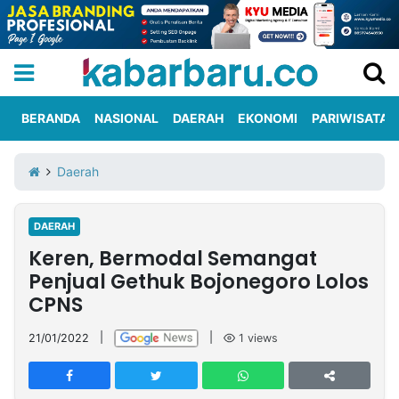
BERANDA
NASIONAL
DAERAH
EKONOMI
PARIWISATA
Informasi
KabarbaruTV
Kirim
Tentang
Daerah
Iklan
Berita
Kami
DAERAH
Berita
Keren, Bermodal Semangat
Nasional
International
Olahraga
Entertainment
Daerah
Pariwisata
Kuliner
Kolom
Penjual Gethuk Bojonegoro Lolos
CPNS
Network
21/01/2022
|
|
1
views
PT
TREETAN