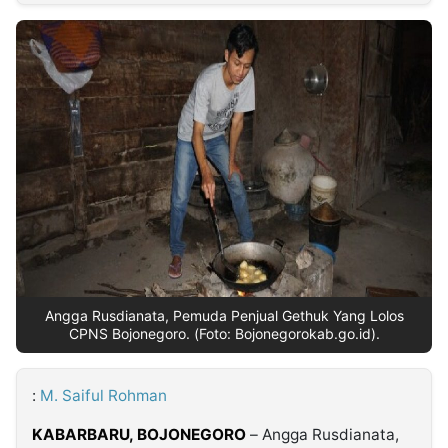
MULTIMEDIA
INDONESIA
Partner
Insight
Suara
Lens
Daily
Jalan
Idealita
Kita
Dinamikapost.com
Radar
Seedbacklink
NTB
Time
IDN
Jogja
Rakyat
News
Notice
Baru
Follow
Kabarbaru
Angga Rusdianata, Pemuda Penjual Gethuk Yang Lolos
CPNS Bojonegoro. (Foto: Bojonegorokab.go.id).
:
M. Saiful Rohman
KABARBARU, BOJONEGORO
– Angga Rusdianata,