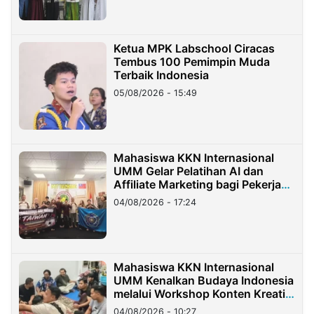
Ketua MPK Labschool Ciracas
Tembus 100 Pemimpin Muda
Terbaik Indonesia
05/08/2026 - 15:49
Mahasiswa KKN Internasional
UMM Gelar Pelatihan AI dan
Affiliate Marketing bagi Pekerja
Migran Indonesia di Taiwan
04/08/2026 - 17:24
Mahasiswa KKN Internasional
UMM Kenalkan Budaya Indonesia
melalui Workshop Konten Kreatif
di Taiwan
04/08/2026 - 10:27