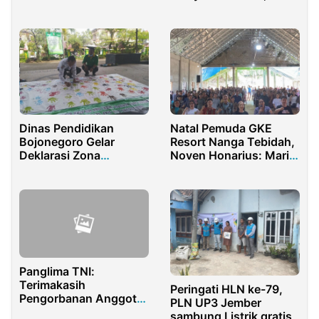
Kasus BSPS Sumenep
Sumut Geruduk Polda
Dinas Pendidikan
Natal Pemuda GKE
Bojonegoro Gelar
Resort Nanga Tebidah,
Deklarasi Zona
Noven Honarius: Mari
Integritas
Sekolah
Panglima TNI:
Terimakasih
Peringati HLN ke-79,
Pengorbanan Anggota
PLN UP3 Jember
TNI-Polri Untuk
sambung Listrik gratis