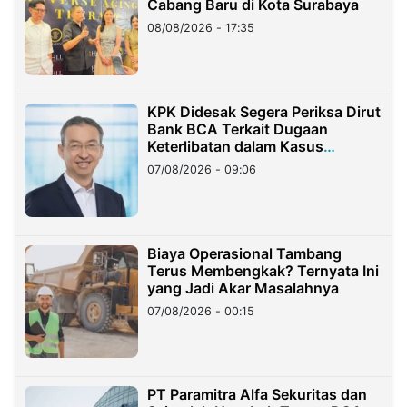
Cabang Baru di Kota Surabaya
08/08/2026 - 17:35
KPK Didesak Segera Periksa Dirut
Bank BCA Terkait Dugaan
Keterlibatan dalam Kasus
Hilangnya Dana Nasabah Rp2,58
07/08/2026 - 09:06
Miliar
Biaya Operasional Tambang
Terus Membengkak? Ternyata Ini
yang Jadi Akar Masalahnya
07/08/2026 - 00:15
PT Paramitra Alfa Sekuritas dan