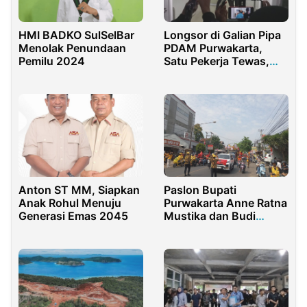
HMI BADKO SulSelBar
Longsor di Galian Pipa
Menolak Penundaan
PDAM Purwakarta,
Pemilu 2024
Satu Pekerja Tewas,
Istri Histeris
Anton ST MM, Siapkan
Paslon Bupati
Anak Rohul Menuju
Purwakarta Anne Ratna
Generasi Emas 2045
Mustika dan Budi
Hermawan Hiasi Jalan
Purwakarta dengan
Pendaftaran Meriah ke
KPU