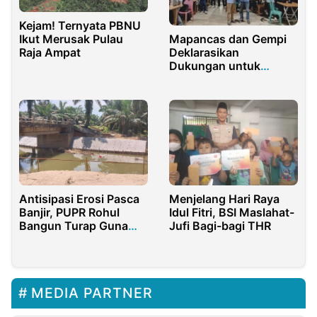
Kejam! Ternyata PBNU
Ikut Merusak Pulau
Mapancas dan Gempi
Raja Ampat
Deklarasikan
Dukungan untuk
ZeinJo, Fokus Bangun
SDM dan Pekerjaan di
Purwakarta
Antisipasi Erosi Pasca
Menjelang Hari Raya
Banjir, PUPR Rohul
Idul Fitri, BSI Maslahat-
Bangun Turap Guna
Jufi Bagi-bagi THR
Menambah Beban ABT
Jembatan Sei Tapung
MEDIA PARTNER