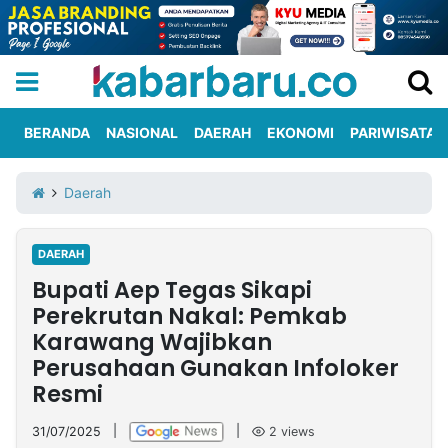
BERANDA
NASIONAL
DAERAH
EKONOMI
PARIWISATA
Informasi
KabarbaruTV
Kirim
Tentang
Daerah
Iklan
Berita
Kami
DAERAH
Berita
Bupati Aep Tegas Sikapi
Nasional
International
Olahraga
Entertainment
Daerah
Pariwisata
Kuliner
Kolom
Perekrutan Nakal: Pemkab
Karawang Wajibkan
Perusahaan Gunakan Infoloker
Network
Resmi
PT
TREETAN
31/07/2025
|
|
2
views