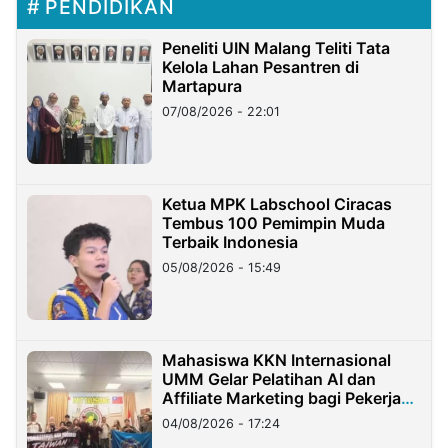
PENDIDIKAN
Peneliti UIN Malang Teliti Tata
Kelola Lahan Pesantren di
Martapura
07/08/2026 - 22:01
Ketua MPK Labschool Ciracas
Tembus 100 Pemimpin Muda
Terbaik Indonesia
05/08/2026 - 15:49
Mahasiswa KKN Internasional
UMM Gelar Pelatihan AI dan
Affiliate Marketing bagi Pekerja
Migran Indonesia di Taiwan
04/08/2026 - 17:24