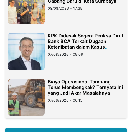
Cabang Baru di Kota Surabaya
08/08/2026 - 17:35
KPK Didesak Segera Periksa Dirut
Bank BCA Terkait Dugaan
Keterlibatan dalam Kasus
Hilangnya Dana Nasabah Rp2,58
07/08/2026 - 09:06
Miliar
Biaya Operasional Tambang
Terus Membengkak? Ternyata Ini
yang Jadi Akar Masalahnya
07/08/2026 - 00:15