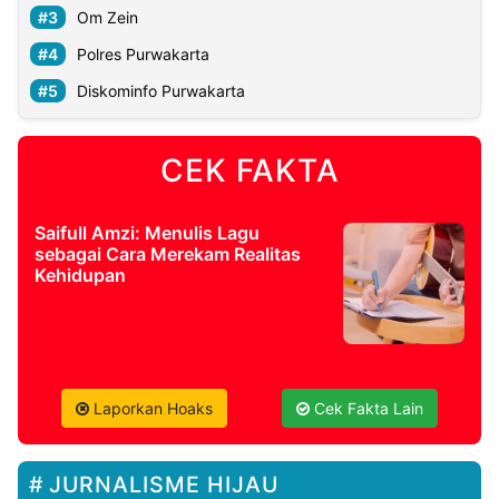
Om Zein
Polres Purwakarta
Diskominfo Purwakarta
CEK FAKTA
Saifull Amzi: Menulis Lagu
sebagai Cara Merekam Realitas
Kehidupan
Laporkan Hoaks
Cek Fakta Lain
JURNALISME HIJAU