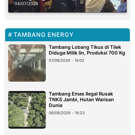
Solusi Krisis Iklim
04/07/2026
TAMBANG ENERGY
Tambang Lobang Tikus di Tilek
Diduga Milik Iin, Produksi 700 Kg
07/08/2026 - 19:02
Tambang Emas Ilegal Rusak
TNKS Jambi, Hutan Warisan
Dunia
06/08/2026 - 16:23