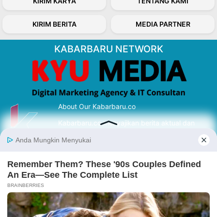
KIRIM KARYA
TENTANG KAMI
KIRIM BERITA
MEDIA PARTNER
KABARBARU NETWORK
About Our Kabarbaru.co
Kabarbaru.co menyajikan berita aktual dan
inspiratif dari sudut pandang berbaik sangka
serta terverifikasi dari sumber yang tepat.
Follow Kabarbaru