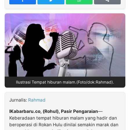
MULTIMEDIA
INDONESIA
Partner
Insight
Suara
Lens
Daily
Jalan
Idealita
Kita
Dinamikapost.com
Radar
Seedbacklink
NTB
Time
IDN
Jogja
Rakyat
News
Notice
Baru
Follow
Kabarbaru
Ilustrasi Tempat hiburan malam.(Foto/dok:Rahmad).
Jurnalis:
Rahmad
IKabarbaru.co, (Rohul), Pasir Pengaraian
—
Keberadaan tempat hiburan malam yang hadir dan
beroperasi di Rokan Hulu dinilai semakin marak dan