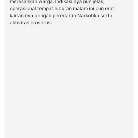
meresahkan warga. Indikasi nya pun jelas,
operasional tempat hiburan malam ini pun erat
kaitan nya dengan peredaran Narkotika serta
©
Kabarbaru.co
aktivitas prostitusi.
-
2026
PT.
Kabarbaru
Media
Holding