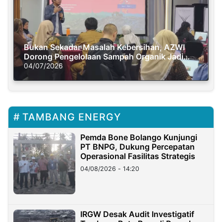
Bukan Sekadar Masalah Kebersihan, AZWI
Dorong Pengelolaan Sampah Organik Jadi
Solusi Krisis Iklim
04/07/2026
TAMBANG ENERGY
Pemda Bone Bolango Kunjungi
PT BNPG, Dukung Percepatan
Operasional Fasilitas Strategis
04/08/2026 - 14:20
IRGW Desak Audit Investigatif