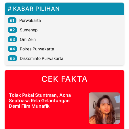
KABAR PILIHAN
Purwakarta
Sumenep
Om Zein
Polres Purwakarta
Diskominfo Purwakarta
CEK FAKTA
Tolak Pakai Stuntman, Acha
Septriasa Rela Gelantungan
Demi Film Munafik