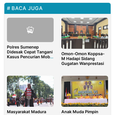
BACA JUGA
Polres Sumenep
Didesak Cepat Tangani
Omon-Omon Koppsa-
Kasus Pencurian Mobil
M Hadapi Sidang
Ertiga
Gugatan Wanprestasi
Anak Muda Pimpin
Masyarakat Madura