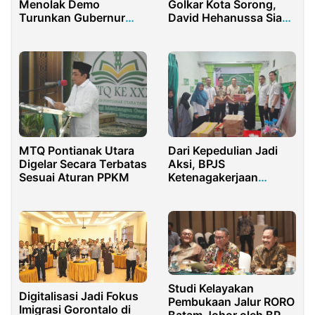
Golkar Kota Sorong,
Menolak Demo
David Hehanussa Siap
Turunkan Gubernur
Konsolidasi Partai
Jawa Timur
MTQ Pontianak Utara
Dari Kepedulian Jadi
Digelar Secara Terbatas
Aksi, BPJS
Sesuai Aturan PPKM
Ketenagakerjaan
Purwakarta Berbagi ke
Sesama
Studi Kelayakan
Digitalisasi Jadi Fokus
Pembukaan Jalur RORO
Imigrasi Gorontalo di
Batam Johor oleh BP