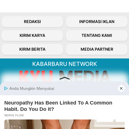
REDAKSI
INFORMASI IKLAN
KIRIM KARYA
TENTANG KAMI
KIRIM BERITA
MEDIA PARTNER
KABARBARU NETWORK
About Our Kabarbaru.co
Kabarbaru.co menyajikan berita aktual dan
inspiratif dari sudut pandang berbaik sangka
serta terverifikasi dari sumber yang tepat.