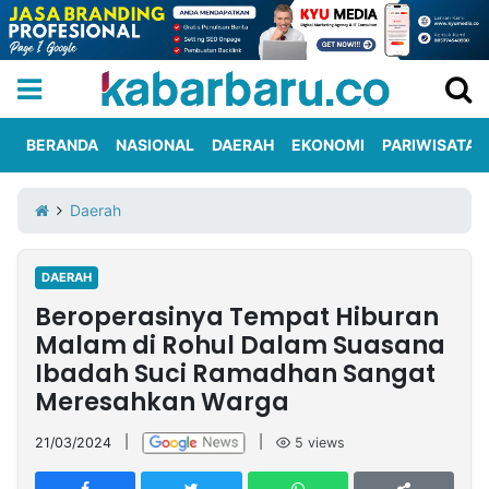
BERANDA
NASIONAL
DAERAH
EKONOMI
PARIWISATA
Informasi
KabarbaruTV
Kirim
Tentang
Daerah
Iklan
Berita
Kami
DAERAH
Berita
Beroperasinya Tempat Hiburan
Nasional
International
Olahraga
Entertainment
Daerah
Pariwisata
Kuliner
Kolom
Malam di Rohul Dalam Suasana
Ibadah Suci Ramadhan Sangat
Meresahkan Warga
Network
21/03/2024
|
|
5
views
PT
TREETAN