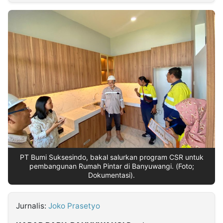
MULTIMEDIA
INDONESIA
Partner
Insight
Suara
Lens
Daily
Jalan
Idealita
Kita
Radar
Seedbacklink
NTB
Time
IDN
Jogja
Rakyat
News
Notice
Baru
Follow
Kabarbaru
PT Bumi Suksesindo, bakal salurkan program CSR untuk
pembangunan Rumah Pintar di Banyuwangi. (Foto;
Dokumentasi).
Jurnalis:
Joko Prasetyo