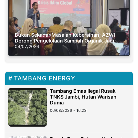
Bukan Sekadar Masalah Kebersihan, AZWI
Dorong Pengelolaan Sampah Organik Jadi
Solusi Krisis Iklim
04/07/2026
TAMBANG ENERGY
Tambang Emas Ilegal Rusak
TNKS Jambi, Hutan Warisan
Dunia
06/08/2026 - 16:23