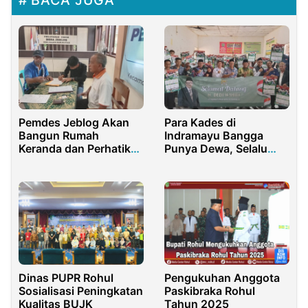
BACA JUGA
Pemdes Jeblog Akan
Para Kades di
Bangun Rumah
Indramayu Bangga
Keranda dan Perhatikan
Punya Dewa, Selalu
RTLH
Hadir Membangun
Desa
Dinas PUPR Rohul
Pengukuhan Anggota
Sosialisasi Peningkatan
Paskibraka Rohul
Kualitas BUJK
Tahun 2025