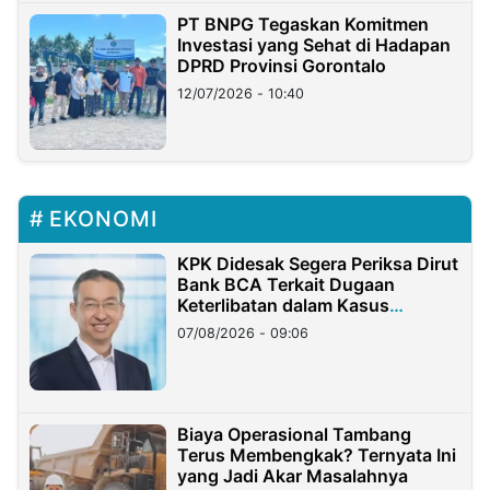
PT BNPG Tegaskan Komitmen
Investasi yang Sehat di Hadapan
DPRD Provinsi Gorontalo
12/07/2026 - 10:40
EKONOMI
KPK Didesak Segera Periksa Dirut
Bank BCA Terkait Dugaan
Keterlibatan dalam Kasus
Hilangnya Dana Nasabah Rp2,58
07/08/2026 - 09:06
Miliar
Biaya Operasional Tambang
Terus Membengkak? Ternyata Ini
yang Jadi Akar Masalahnya