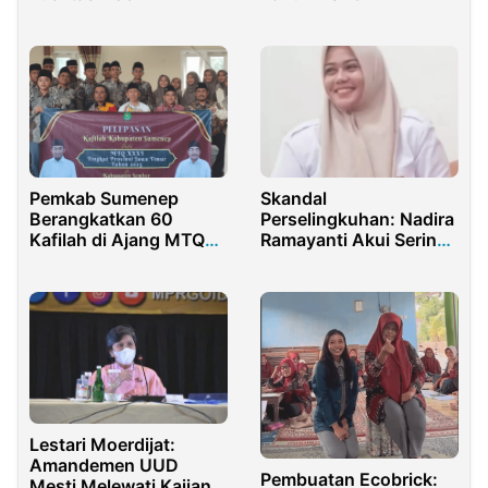
Pemkab Sumenep
Skandal
Berangkatkan 60
Perselingkuhan: Nadira
Kafilah di Ajang MTQ
Ramayanti Akui Sering
XXXI Jatim 2025
Chattingan Dengan
Bupati Dompu
Lestari Moerdijat:
Amandemen UUD
Pembuatan Ecobrick:
Mesti Melewati Kajian