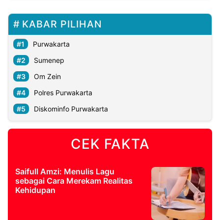
KABAR PILIHAN
Purwakarta
Sumenep
Om Zein
Polres Purwakarta
Diskominfo Purwakarta
CEK FAKTA
Saifull Amzi: Menulis Lagu
sebagai Cara Merekam Realitas
Kehidupan