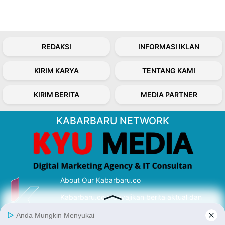
REDAKSI
INFORMASI IKLAN
KIRIM KARYA
TENTANG KAMI
KIRIM BERITA
MEDIA PARTNER
KABARBARU NETWORK
About Our Kabarbaru.co
Kabarbaru.co menyajikan berita aktual dan
inspiratif dari sudut pandang berbaik sangka
serta terverifikasi dari sumber yang tepat.