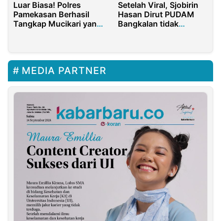
Luar Biasa! Polres
Setelah Viral, Sjobirin
Pamekasan Berhasil
Hasan Dirut PUDAM
Tangkap Mucikari yang
Bangkalan tidak
Jual Perempuan di
Mendapatkan Sanksi
Aplikasi MiChat
oleh PJ Bupati
Bangkalan
MEDIA PARTNER