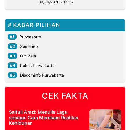
08/08/2026 - 17:35
KABAR PILIHAN
Purwakarta
Sumenep
Om Zein
Polres Purwakarta
Diskominfo Purwakarta
CEK FAKTA
Saifull Amzi: Menulis Lagu
sebagai Cara Merekam Realitas
Kehidupan