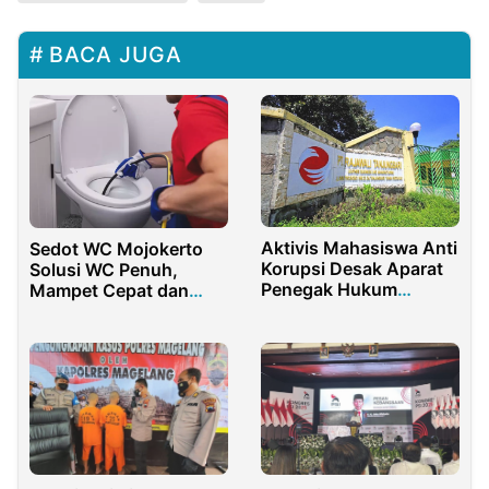
BACA JUGA
Aktivis Mahasiswa Anti
Sedot WC Mojokerto
Korupsi Desak Aparat
Solusi WC Penuh,
Penegak Hukum
Mampet Cepat dan
Selidiki Aset PT
Profesional
Rajawali Tanjungsari
Enjiniring