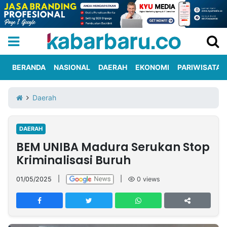
BERANDA
NASIONAL
DAERAH
EKONOMI
PARIWISATA
Informasi
KabarbaruTV
Kirim
Tentang
Daerah
Iklan
Berita
Kami
DAERAH
Berita
BEM UNIBA Madura Serukan Stop
Nasional
International
Olahraga
Entertainment
Daerah
Pariwisata
Kuliner
Kolom
Kriminalisasi Buruh
01/05/2025
|
|
0
views
Network
PT
TREETAN