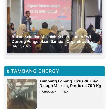
Bukan Sekadar Masalah Kebersihan, AZWI
Dorong Pengelolaan Sampah Organik Jadi
Solusi Krisis Iklim
04/07/2026
TAMBANG ENERGY
Tambang Lobang Tikus di Tilek
Diduga Milik Iin, Produksi 700 Kg
07/08/2026 - 19:02