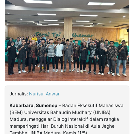
MULTIMEDIA
INDONESIA
Partner
Insight
Suara
Lens
Daily
Jalan
Idealita
Kita
Dinamikapost.com
Radar
Seedbacklink
NTB
Time
IDN
Jogja
Rakyat
News
Notice
Baru
Follow
Kabarbaru
Jurnalis:
Nurisul Anwar
Kabarbaru, Sumenep
– Badan Eksekutif Mahasiswa
(BEM) Universitas Bahaudin Mudhary (UNIBA)
Madura, menggelar Dialog Interaktif dalam rangka
memperingati Hari Buruh Nasional di Aula Jeghe
Tembhe UNIBA Madura, Kamis (1/5).