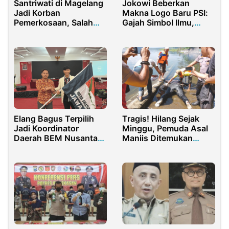
Santriwati di Magelang
Jokowi Beberkan
Jadi Korban
Makna Logo Baru PSI:
Pemerkosaan, Salah
Gajah Simbol Ilmu,
Satu Pelaku Berstatus
Kebijaksanaan, dan
Pelajar
Kekuatan
Elang Bagus Terpilih
Tragis! Hilang Sejak
Jadi Koordinator
Minggu, Pemuda Asal
Daerah BEM Nusantara
Maniis Ditemukan
Jawa Timur
Tewas di Waduk Cirata