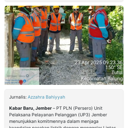
MULTIMEDIA
INDONESIA
Partner
Insight
Suara
Lens
Daily
Jalan
Idealita
Kita
Dinamikapost.com
Radar
Seedbacklink
NTB
Time
IDN
Jogja
Rakyat
News
Notice
Baru
Follow
Kabarbaru
Jurnalis:
Azzahra Bahiyyah
Kabar Baru,
Jember
– PT PLN (Persero) Unit
Pelaksana Pelayanan Pelanggan (UP3) Jember
menunjukkan komitmennya dalam menjaga
keandalan pasokan listrik dengan menggelar Lintas