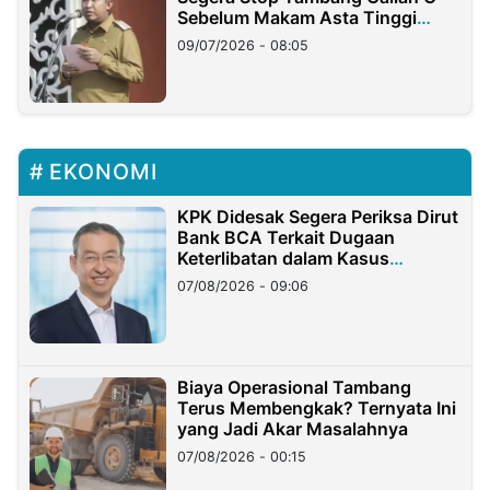
Sebelum Makam Asta Tinggi
Longsor
09/07/2026 - 08:05
EKONOMI
KPK Didesak Segera Periksa Dirut
Bank BCA Terkait Dugaan
Keterlibatan dalam Kasus
Hilangnya Dana Nasabah Rp2,58
07/08/2026 - 09:06
Miliar
Biaya Operasional Tambang
Terus Membengkak? Ternyata Ini
yang Jadi Akar Masalahnya
07/08/2026 - 00:15