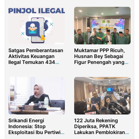
Terpadu Polres
Purwakarta
Muktamar PPP Ricuh,
Satgas Pemberantasan
Husnan Bey Sebagai
Aktivitas Keuangan
Figur Penengah yang
Ilegal Temukan 434
Sejuk
Tawaran Pinjol Ilegal
Srikandi Energi
122 Juta Rekening
Indonesia: Stop
Diperiksa, PPATK
Eksploitasi Ibu Pertiwi,
Lakukan Pemblokiran
Jangan Gadaikan Raja
Demi Lindungi