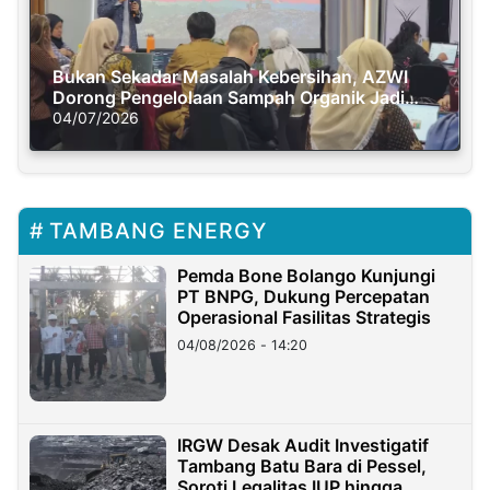
Bukan Sekadar Masalah Kebersihan, AZWI
Dorong Pengelolaan Sampah Organik Jadi
Solusi Krisis Iklim
04/07/2026
TAMBANG ENERGY
Pemda Bone Bolango Kunjungi
PT BNPG, Dukung Percepatan
Operasional Fasilitas Strategis
04/08/2026 - 14:20
IRGW Desak Audit Investigatif
Tambang Batu Bara di Pessel,
Soroti Legalitas IUP hingga