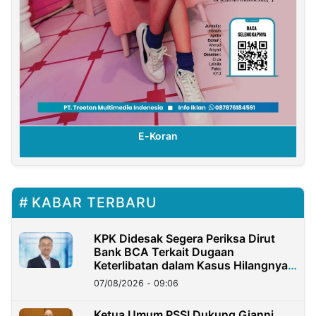
E-Koran
KABAR TERBARU
KPK Didesak Segera Periksa Dirut
Bank BCA Terkait Dugaan
Keterlibatan dalam Kasus Hilangnya
Dana Nasabah Rp2,58 Miliar
07/08/2026 - 09:06
Ketua Umum PSSI Dukung Gianni