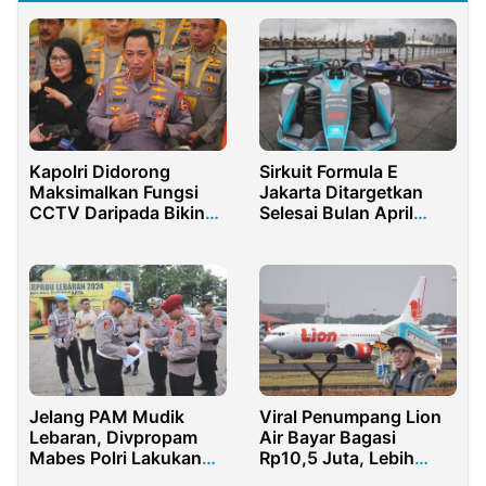
Kapolri Didorong
Sirkuit Formula E
Maksimalkan Fungsi
Jakarta Ditargetkan
CCTV Daripada Bikin
Selesai Bulan April
Program Polisi RW
2022
Jelang PAM Mudik
Viral Penumpang Lion
Lebaran, Divpropam
Air Bayar Bagasi
Mabes Polri Lakukan
Rp10,5 Juta, Lebih
Gaktibplin di Pos
Mahal dari Harga Tiket