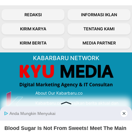
REDAKSI
INFORMASI IKLAN
KIRIM KARYA
TENTANG KAMI
KIRIM BERITA
MEDIA PARTNER
KABARBARU NETWORK
About Our Kabarbaru.co
Kabarbaru.co menyajikan berita aktual dan
inspiratif dari sudut pandang berbaik sangka
serta terverifikasi dari sumber yang tepat.
Follow Kabarbaru