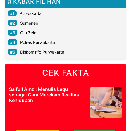
KABAR PILIHAN
Purwakarta
Sumenep
Om Zein
Polres Purwakarta
Diskominfo Purwakarta
CEK FAKTA
Saifull Amzi: Menulis Lagu
sebagai Cara Merekam Realitas
Kehidupan