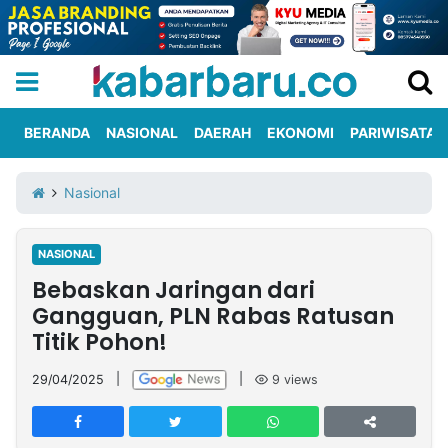
BERANDA
NASIONAL
DAERAH
EKONOMI
PARIWISATA
Informasi
KabarbaruTV
Kirim
Tentang
Nasional
Iklan
Berita
Kami
NASIONAL
Berita
Bebaskan Jaringan dari
Nasional
International
Olahraga
Entertainment
Daerah
Pariwisata
Kuliner
Kolom
Gangguan, PLN Rabas Ratusan
Titik Pohon!
Network
29/04/2025
|
|
9
views
PT
TREETAN