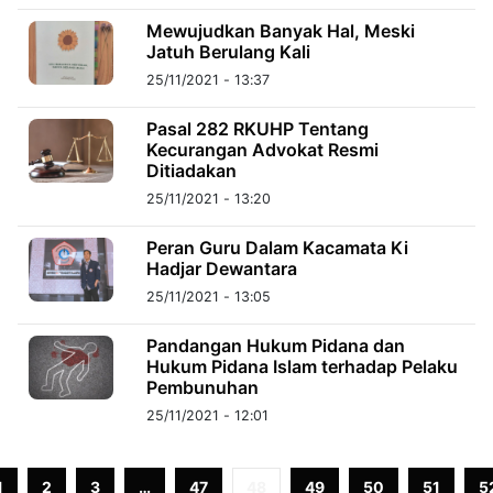
Mewujudkan Banyak Hal, Meski
Jatuh Berulang Kali
©
Kabarbaru.co
25/11/2021 - 13:37
-
2026
Pasal 282 RKUHP Tentang
Kecurangan Advokat Resmi
PT.
Ditiadakan
Kabarbaru
Media
Holding
25/11/2021 - 13:20
Peran Guru Dalam Kacamata Ki
Hadjar Dewantara
25/11/2021 - 13:05
Pandangan Hukum Pidana dan
Hukum Pidana Islam terhadap Pelaku
Pembunuhan
25/11/2021 - 12:01
1
2
3
…
47
48
49
50
51
5