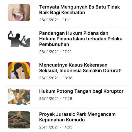
MULTIMEDIA
INDONESIA
Ternyata Mengunyah Es Batu Tidak
Baik Bagi Kesehatan
28/11/2021 - 11:11
Partner
Pandangan Hukum Pidana dan
Hukum Pidana Islam terhadap Pelaku
Insight
Suara
Lens
Daily
Jalan
Idealita
Kita
Dinamikapost.com
Radar
Seedbacklink
Pembunuhan
NTB
Time
IDN
Jogja
Rakyat
News
Notice
Baru
26/11/2021 - 17:21
Follow
Mencuatnya Kasus Kekerasan
Kabarbaru
Seksual, Indonesia Semakin Darurat!
26/11/2021 - 13:38
Hukum Potong Tangan bagi Koruptor
25/11/2021 - 17:28
Proyek Jurassic Park Mengancam
Kepunahan Komodo
25/11/2021 - 14:03