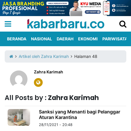
BERANDA
NASIONAL
DAERAH
EKONOMI
PARIWISATA
Informasi
KabarbaruTV
Kirim
Tentang
Artikel oleh Zahra Karimah
Halaman 48
Iklan
Berita
Kami
Zahra Karimah
Berita
Nasional
International
Olahraga
Entertainment
Daerah
Pariwisata
Kuliner
Kolom
All Posts by :
Zahra Karimah
Network
Sanksi yang Menanti bagi Pelanggar
Aturan Karantina
PT
TREETAN
28/11/2021 - 20:48