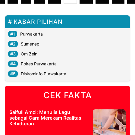
KABAR PILIHAN
Purwakarta
Sumenep
Om Zein
Polres Purwakarta
Diskominfo Purwakarta
CEK FAKTA
Saifull Amzi: Menulis Lagu
sebagai Cara Merekam Realitas
Kehidupan