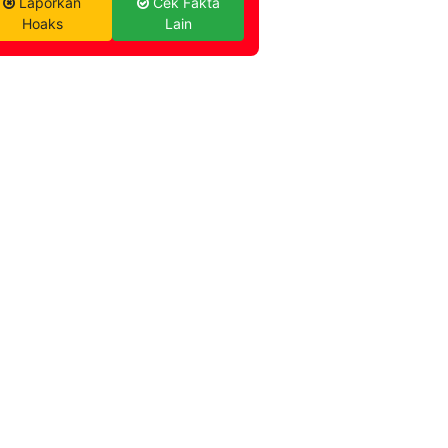
Laporkan
Cek Fakta
Hoaks
Lain