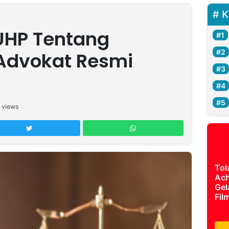
K
UHP Tentang
Advokat Resmi
views
Tol
Ach
Gel
Fil