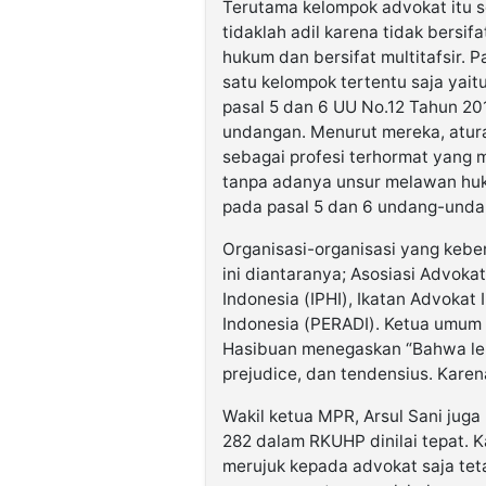
Terutama kelompok advokat itu s
tidaklah adil karena tidak bersif
hukum dan bersifat multitafsir. 
satu kelompok tertentu saja yait
pasal 5 dan 6 UU No.12 Tahun 2
undangan. Menurut mereka, aturan
sebagai profesi terhormat yang 
tanpa adanya unsur melawan huk
pada pasal 5 dan 6 undang-unda
Organisasi-organisasi yang keb
ini diantaranya; Asosiasi Advoka
Indonesia (IPHI), Ikatan Advokat
Indonesia (PERADI). Ketua umum
Hasibuan menegaskan “Bahwa lebih 
prejudice, dan tendensius. Kare
Wakil ketua MPR, Arsul Sani ju
282 dalam RKUHP dinilai tepat. 
merujuk kepada advokat saja tet