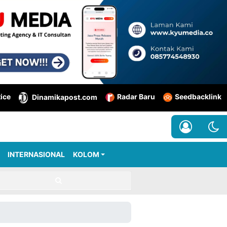
tice
Radar Baru
Seedbacklink
Dinamikapost.com
INTERNASIONAL
KOLOM