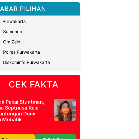
ABAR PILIHAN
Purwakarta
Sumenep
Om Zein
Polres Purwakarta
Diskominfo Purwakarta
CEK FAKTA
ak Pakai Stuntman,
a Septriasa Rela
antungan Demi
m Munafik