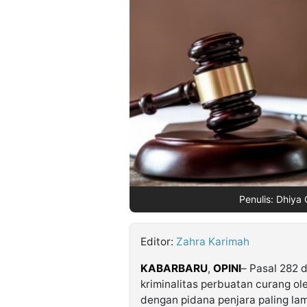
©
Kabarbaru.co
-
2026
PT.
Kabarbaru
Media
Holding
Penulis: Dhiya 
Editor:
Zahra Karimah
KABARBARU
,
OPINI
– Pasal 282 
kriminalitas perbuatan curang o
dengan pidana penjara paling lam