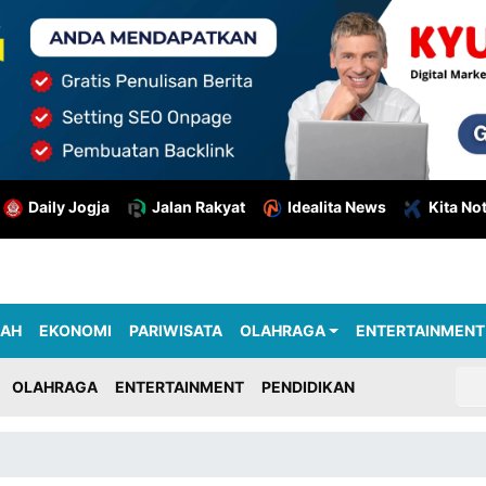
Daily Jogja
Jalan Rakyat
Idealita News
Kita No
RAH
EKONOMI
PARIWISATA
OLAHRAGA
ENTERTAINMENT
OLAHRAGA
ENTERTAINMENT
PENDIDIKAN