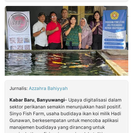
MULTIMEDIA
INDONESIA
Partner
Insight
Suara
Lens
Daily
Jalan
Idealita
Kita
Dinamikapost.com
Radar
Seedbacklink
NTB
Time
IDN
Jogja
Rakyat
News
Notice
Baru
Follow
Kabarbaru
Jurnalis:
Azzahra Bahiyyah
Kabar Baru, Banyuwangi
– Upaya digitalisasi dalam
sektor perikanan semakin menunjukkan hasil positif.
Sinyo Fish Farm, usaha budidaya ikan koi milik Hadi
Gunawan, berkesempatan untuk mencoba aplikasi
manajemen budidaya yang dirancang untuk