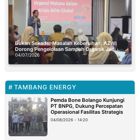
Bukan Sekadar Masalah Kebersihan, AZWI
Dorong Pengelolaan Sampah Organik Jadi
Solusi Krisis Iklim
04/07/2026
TAMBANG ENERGY
Pemda Bone Bolango Kunjungi
PT BNPG, Dukung Percepatan
Operasional Fasilitas Strategis
04/08/2026 - 14:20