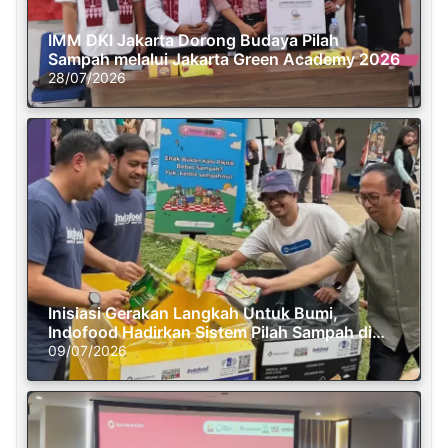
IMM DKI Jakarta Dorong Budaya Pilah
Sampah melalui Jakarta Green Academy 2026
28/07/2026
Inisiasi Gerakan Langkah Untuk Bumi,
Indofood Hadirkan Sistem Pilah Sampah di
Semasa Piknik
09/07/2026