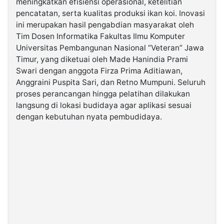
meningkatkan efisiensi operasional, ketelitian
pencatatan, serta kualitas produksi ikan koi. Inovasi
ini merupakan hasil pengabdian masyarakat oleh
©
Kabarbaru.co
Tim Dosen Informatika Fakultas Ilmu Komputer
-
2026
Universitas Pembangunan Nasional “Veteran” Jawa
Timur, yang diketuai oleh Made Hanindia Prami
Swari dengan anggota Firza Prima Aditiawan,
PT.
Kabarbaru
Anggraini Puspita Sari, dan Retno Mumpuni. Seluruh
Media
Holding
proses perancangan hingga pelatihan dilakukan
langsung di lokasi budidaya agar aplikasi sesuai
dengan kebutuhan nyata pembudidaya.