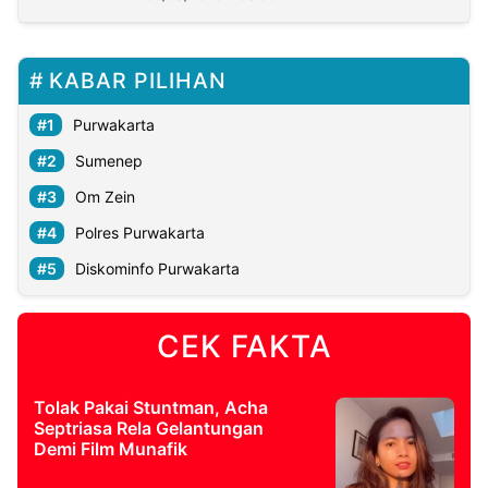
KABAR PILIHAN
Purwakarta
Sumenep
Om Zein
Polres Purwakarta
Diskominfo Purwakarta
CEK FAKTA
Tolak Pakai Stuntman, Acha
Septriasa Rela Gelantungan
Demi Film Munafik