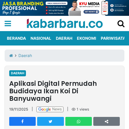
BERANDA
NASIONAL
DAERAH
EKONOMI
PARIWISATA
Informasi
KabarbaruTV
Kirim
Tentang
Daerah
Iklan
Berita
Kami
DAERAH
Berita
Aplikasi Digital Permudah
Nasional
International
Olahraga
Entertainment
Daerah
Pariwisata
Kuliner
Kolom
Budidaya Ikan Koi Di
Banyuwangi
Network
19/11/2025
|
|
1
views
PT
TREETAN