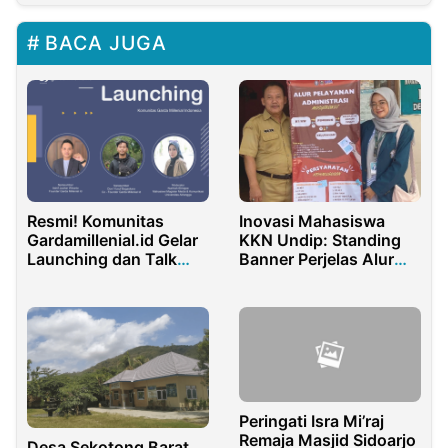
BACA JUGA
Resmi! Komunitas
Inovasi Mahasiswa
Gardamillenial.id Gelar
KKN Undip: Standing
Launching dan Talk
Banner Perjelas Alur
Show
Pelayanan di Balai Desa
Repaking
Peringati Isra Mi’raj
Remaja Masjid Sidoarjo
Desa Sekotong Barat