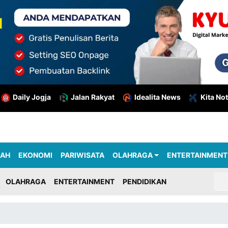
Daily Jogja
Jalan Rakyat
Idealita News
Kita Not
RAH
EKONOMI
PARIWISATA
OLAHRAGA
ENTERTAINMENT
OLAHRAGA
ENTERTAINMENT
PENDIDIKAN