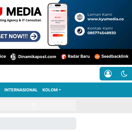
ice
Radar Baru
Seedbacklink
Dinamikapost.com
INTERNASIONAL
KOLOM