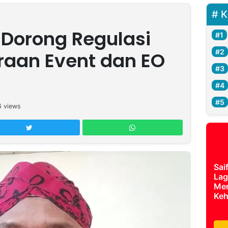
K
Dorong Regulasi
aan Event dan EO
6
views
Sai
Lag
Mer
Keh