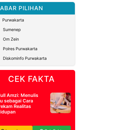
ABAR PILIHAN
Purwakarta
Sumenep
Om Zein
Polres Purwakarta
Diskominfo Purwakarta
CEK FAKTA
full Amzi: Menulis
u sebagai Cara
ekam Realitas
idupan