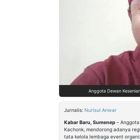
©
Kabarbaru.co
-
2026
PT.
Kabarbaru
Media
Holding
Anggota Dewan Kesenian
Jurnalis:
Nurisul Anwar
Kabar Baru, Sumenep
– Anggota
Kachonk, mendorong adanya regu
tata kelola lembaga event organ