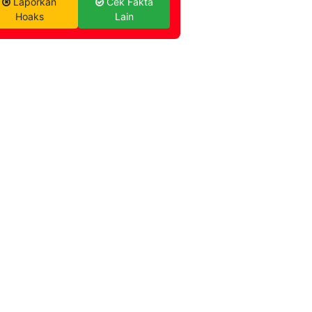
Laporkan
Cek Fakta
Hoaks
Lain