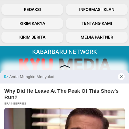
REDAKSI
INFORMASI IKLAN
KIRIM KARYA
TENTANG KAMI
KIRIM BERITA
MEDIA PARTNER
KABARBARU NETWORK
About Our Kabarbaru.co
Kabarbaru.co menyajikan berita aktual dan
inspiratif dari sudut pandang berbaik sangka
serta terverifikasi dari sumber yang tepat.
Follow Kabarbaru