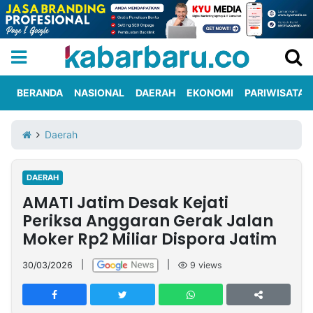
BERANDA
NASIONAL
DAERAH
EKONOMI
PARIWISATA
Informasi
KabarbaruTV
Kirim
Tentang
Daerah
Iklan
Berita
Kami
DAERAH
Berita
AMATI Jatim Desak Kejati
Nasional
International
Olahraga
Entertainment
Daerah
Pariwisata
Kuliner
Kolom
Periksa Anggaran Gerak Jalan
Moker Rp2 Miliar Dispora Jatim
Network
30/03/2026
|
|
9
views
PT
TREETAN