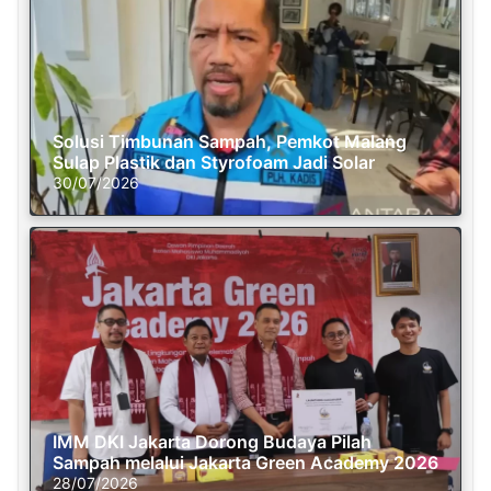
Solusi Timbunan Sampah, Pemkot Malang
Sulap Plastik dan Styrofoam Jadi Solar
30/07/2026
IMM DKI Jakarta Dorong Budaya Pilah
Sampah melalui Jakarta Green Academy 2026
28/07/2026