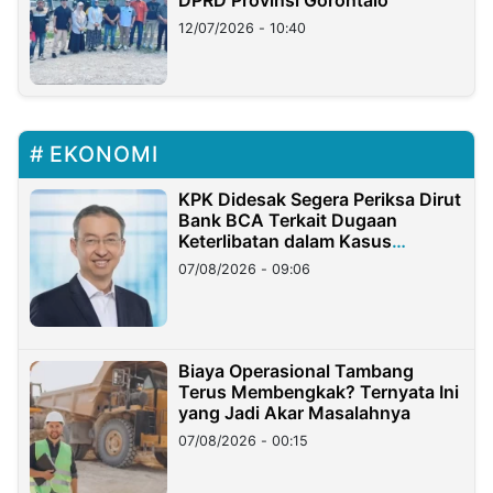
12/07/2026 - 10:40
EKONOMI
KPK Didesak Segera Periksa Dirut
Bank BCA Terkait Dugaan
Keterlibatan dalam Kasus
Hilangnya Dana Nasabah Rp2,58
07/08/2026 - 09:06
Miliar
Biaya Operasional Tambang
Terus Membengkak? Ternyata Ini
yang Jadi Akar Masalahnya
07/08/2026 - 00:15