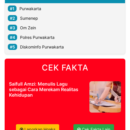
Purwakarta
Sumenep
Om Zein
Polres Purwakarta
Diskominfo Purwakarta
CEK FAKTA
Saifull Amzi: Menulis Lagu
sebagai Cara Merekam Realitas
Kehidupan
Laporkan Hoaks
Cek Fakta Lain