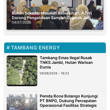
Bukan Sekadar Masalah Kebersihan, AZWI
Dorong Pengelolaan Sampah Organik Jadi
Solusi Krisis Iklim
04/07/2026
TAMBANG ENERGY
Tambang Emas Ilegal Rusak
TNKS Jambi, Hutan Warisan
Dunia
06/08/2026 - 16:23
Pemda Bone Bolango Kunjungi
PT BNPG, Dukung Percepatan
Operasional Fasilitas Strategis