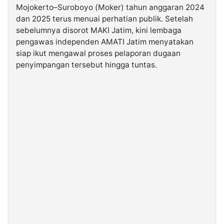
Mojokerto–Suroboyo (Moker) tahun anggaran 2024
dan 2025 terus menuai perhatian publik. Setelah
©
sebelumnya disorot MAKI Jatim, kini lembaga
Kabarbaru.co
-
pengawas independen AMATI Jatim menyatakan
2026
siap ikut mengawal proses pelaporan dugaan
penyimpangan tersebut hingga tuntas.
PT.
Kabarbaru
Media
Holding