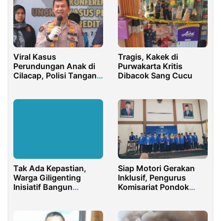
Tragis, Kakek di
Viral Kasus
Purwakarta Kritis
Perundungan Anak di
Dibacok Sang Cucu
Cilacap, Polisi Tangani
Sesuai Aturan yang
Berlaku
Tak Ada Kepastian,
Siap Motori Gerakan
Warga Giligenting
Inklusif, Pengurus
Inisiatif Bangun
Komisariat Pondok
Swadaya Jembatan
Sahabat UIN SUKA
Ambruk
Resmi Dilantik