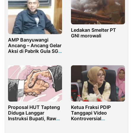
Ledakan Smelter PT
GNI morowali
AMP Banyuwangi
Ancang – Ancang Gelar
Aksi di Pabrik Gula SGN
Glenmore
Proposal HUT Tapteng
Ketua Fraksi PDIP
Diduga Langgar
Tanggapi Video
Instruksi Bupati, Rawan
Kontroversial
Pungli dan Korupsi
Wahyudin Moridu