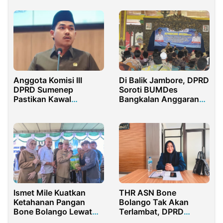
KNPI Purwakarta
Anggota Komisi III
Di Balik Jambore, DPRD
DPRD Sumenep
Soroti BUMDes
Pastikan Kawal
Bangkalan Anggaran
Pembangunan
Ada, Dampak ke Desa
Jembatan Giligenting
Belum Terasa
Ismet Mile Kuatkan
THR ASN Bone
Ketahanan Pangan
Bolango Tak Akan
Bone Bolango Lewat
Terlambat, DPRD
Bantuan
Pastikan Proses