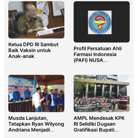
Ketua DPD RI Sambut
Profil Persatuan Ahli
Baik Vaksin untuk
Farmasi Indonesia
Anak-anak
(PAFI) NUSA
TENGGARA TIMUR
Musda Lanjutan,
AMPL Mendesak KPK
Tetapkan Ryan Wilyong
RI Selidiki Dugaan
Andriana Menjadi
Gratifikasi Bupati
Ketua Terpilih DPD
Lampung Utara