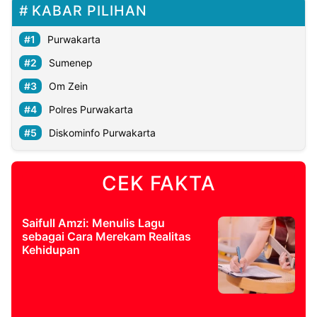
KABAR PILIHAN
Purwakarta
Sumenep
Om Zein
Polres Purwakarta
Diskominfo Purwakarta
CEK FAKTA
Saifull Amzi: Menulis Lagu
sebagai Cara Merekam Realitas
Kehidupan