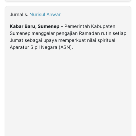
MULTIMEDIA
INDONESIA
Jurnalis:
Nurisul Anwar
Kabar Baru, Sumenep
– Pemerintah Kabupaten
Partner
Sumenep menggelar pengajian Ramadan rutin setiap
Jumat sebagai upaya memperkuat nilai spiritual
Insight
Suara
Lens
Daily
Jalan
Idealita
Kita
Dinamikapost.com
Radar
Seedbacklink
Aparatur Sipil Negara (ASN).
NTB
Time
IDN
Jogja
Rakyat
News
Notice
Baru
Follow
Kabarbaru