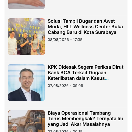
Solusi Tampil Bugar dan Awet
Muda, HLL Wellness Center Buka
Cabang Baru di Kota Surabaya
08/08/2026 - 17:35
KPK Didesak Segera Periksa Dirut
Bank BCA Terkait Dugaan
Keterlibatan dalam Kasus
Hilangnya Dana Nasabah Rp2,58
07/08/2026 - 09:06
Miliar
Biaya Operasional Tambang
Terus Membengkak? Ternyata Ini
yang Jadi Akar Masalahnya
07/08/2026 - 00:15