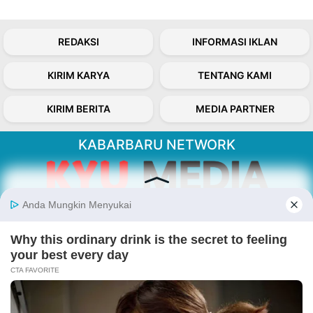
REDAKSI
INFORMASI IKLAN
KIRIM KARYA
TENTANG KAMI
KIRIM BERITA
MEDIA PARTNER
KABARBARU NETWORK
About Our Kabarbaru.co
Kabarbaru.co menyajikan berita aktual dan
inspiratif dari sudut pandang berbaik sangka
serta terverifikasi dari sumber yang tepat.
Follow Kabarbaru