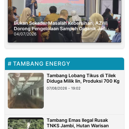
Bukan Sekadar Masalah Kebersihan, AZWI
Dorong Pengelolaan Sampah Organik Jadi
Solusi Krisis Iklim
04/07/2026
TAMBANG ENERGY
Tambang Lobang Tikus di Tilek
Diduga Milik Iin, Produksi 700 Kg
07/08/2026 - 19:02
Tambang Emas Ilegal Rusak
TNKS Jambi, Hutan Warisan