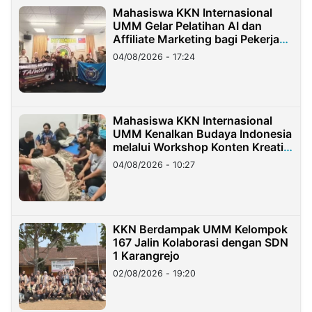
Mahasiswa KKN Internasional
UMM Gelar Pelatihan AI dan
Affiliate Marketing bagi Pekerja
Migran Indonesia di Taiwan
04/08/2026 - 17:24
Mahasiswa KKN Internasional
UMM Kenalkan Budaya Indonesia
melalui Workshop Konten Kreatif
di Taiwan
04/08/2026 - 10:27
KKN Berdampak UMM Kelompok
167 Jalin Kolaborasi dengan SDN
1 Karangrejo
02/08/2026 - 19:20