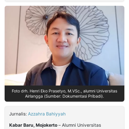
MULTIMEDIA
INDONESIA
Partner
Insight
Suara
Lens
Daily
Jalan
Idealita
Kita
Dinamikapost.com
Radar
Seedbacklink
NTB
Time
IDN
Jogja
Rakyat
News
Notice
Baru
Follow
Kabarbaru
Foto drh. Henri Eko Prasetyo, M.VSc., alumni Universitas
Airlangga (Sumber: Dokumentasi Pribadi).
Jurnalis:
Azzahra Bahiyyah
Kabar Baru, Mojokerto
– Alumni Universitas