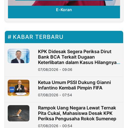
E-Koran
KABAR TERBARU
KPK Didesak Segera Periksa Dirut
Bank BCA Terkait Dugaan
Keterlibatan dalam Kasus Hilangnya
Dana Nasabah Rp2,58 Miliar
07/08/2026 - 09:06
Ketua Umum PSSI Dukung Gianni
Infantino Kembali Pimpin FIFA
07/08/2026 - 07:54
Rampok Uang Negara Lewat Ternak
Pita Cukai, Mahasiswa Desak KPK
Periksa Pengusaha Rokok Sumenep
07/08/2026 - 00:54