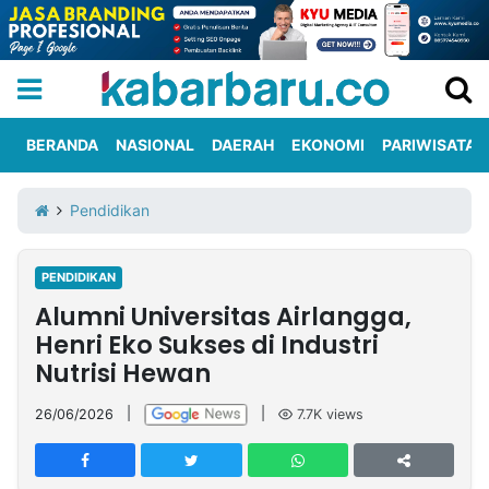
BERANDA
NASIONAL
DAERAH
EKONOMI
PARIWISATA
Informasi
KabarbaruTV
Kirim
Tentang
Pendidikan
Iklan
Berita
Kami
PENDIDIKAN
Berita
Alumni Universitas Airlangga,
Nasional
International
Olahraga
Entertainment
Daerah
Pariwisata
Kuliner
Kolom
Henri Eko Sukses di Industri
Nutrisi Hewan
Network
26/06/2026
|
|
7.7K
views
PT
TREETAN