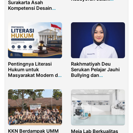
Surakarta Asah
Pembelajaran Nyata di
Kompetensi Desain
Purwakarta
Interior Lewat Program
Magang
Rakhmatiyah Deu
Pentingnya Literasi
Serukan Pelajar Jauhi
Hukum untuk
Bullying dan
Masyarakat Modern di
Berprestasi
Indonesia
KKN Berdampak UMM
Meja Lab Berkualitas