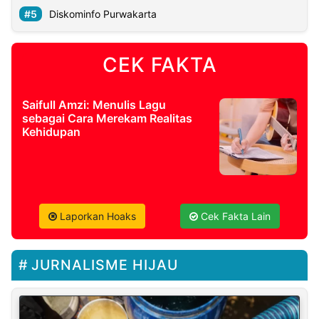
Diskominfo Purwakarta
CEK FAKTA
Saifull Amzi: Menulis Lagu
sebagai Cara Merekam Realitas
Kehidupan
Laporkan Hoaks
Cek Fakta Lain
JURNALISME HIJAU