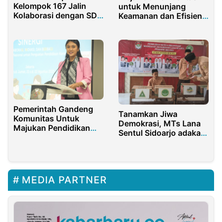
Kelompok 167 Jalin
untuk Menunjang
Kolaborasi dengan SDN
Keamanan dan Efisiensi
1 Karangrejo
Laboratorium Modern
Pemerintah Gandeng
Tanamkan Jiwa
Komunitas Untuk
Demokrasi, MTs Lana
Majukan Pendidikan
Sentul Sidoarjo adakan
Indonesia
Pemilu Raya 2023
MEDIA PARTNER