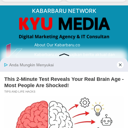
KABARBARU NETWORK
About Our Kabarbaru.co
Kabarbaru.co menyajikan berita aktual dan
inspiratif dari sudut pandang berbaik sangka
serta terverifikasi dari sumber yang tepat.
Follow Kabarbaru
Kabarbaru.co