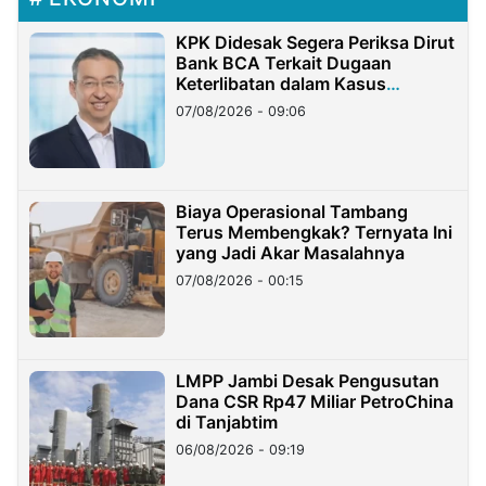
KPK Didesak Segera Periksa Dirut
Bank BCA Terkait Dugaan
Keterlibatan dalam Kasus
Hilangnya Dana Nasabah Rp2,58
07/08/2026 - 09:06
Miliar
Biaya Operasional Tambang
Terus Membengkak? Ternyata Ini
yang Jadi Akar Masalahnya
07/08/2026 - 00:15
LMPP Jambi Desak Pengusutan
Dana CSR Rp47 Miliar PetroChina
di Tanjabtim
06/08/2026 - 09:19