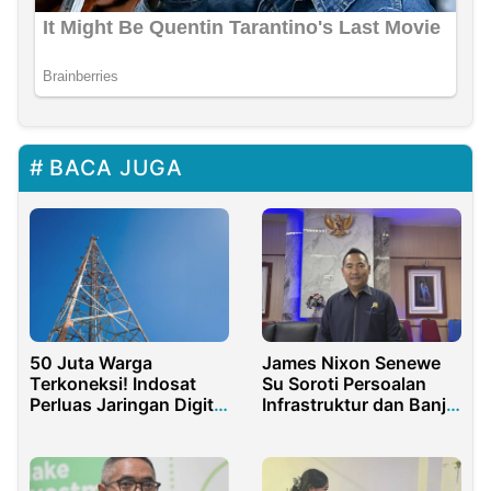
BACA JUGA
50 Juta Warga
James Nixon Senewe
Terkoneksi! Indosat
Su Soroti Persoalan
Perluas Jaringan Digital
Infrastruktur dan Banjir
di Jawa Barat
di Dapil III Kota Sorong