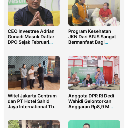
CEO Investree Adrian
Program Kesehatan
Gunadi Masuk Daftar
JKN Dari BPJS Sangat
DPO Sejak Februari
Bermanfaat Bagi
2025
Masyarakat di Daerah
Witel Jakarta Centrum
Anggota DPR RI Dedi
dan PT Hotel Sahid
Wahidi Gelontorkan
Jaya International Tbk
Anggaran Rp8,9 M
Mengadakan Diskusi
untuk Bangun Dua
Kolaborasi
Desa di Indramayu Ini