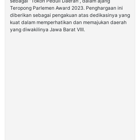
sebagai “Tokoh Peduli Daerah”, dalam ajang
Teropong Parlemen Award 2023. Penghargaan ini
diberikan sebagai pengakuan atas dedikasinya yang
©
Kabarbaru.co
kuat dalam memperhatikan dan memajukan daerah
-
2026
yang diwakilinya Jawa Barat VIII.
PT.
Kabarbaru
Media
Holding