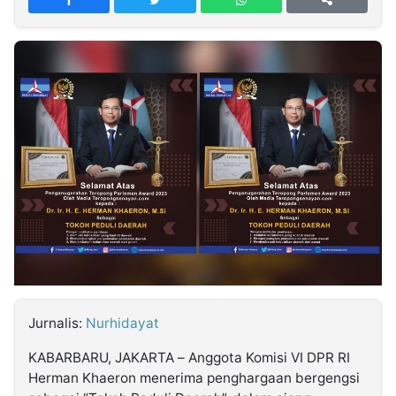
MULTIMEDIA
INDONESIA
Partner
Insight
Suara
Lens
Daily
Jalan
Idealita
Kita
Dinamikapost.com
Radar
Seedbacklink
NTB
Time
IDN
Jogja
Rakyat
News
Notice
Baru
Follow
Kabarbaru
Jurnalis:
Nurhidayat
KABARBARU, JAKARTA – Anggota Komisi VI DPR RI
Herman Khaeron menerima penghargaan bergengsi