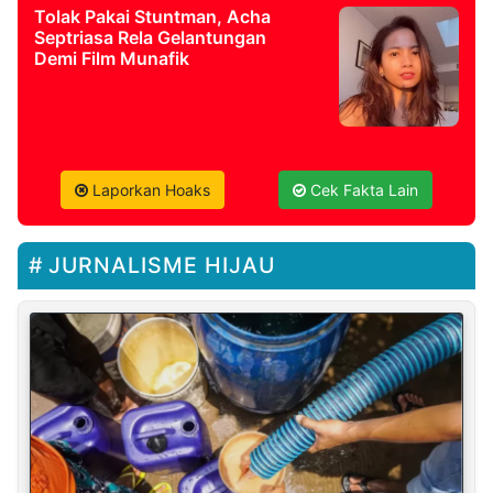
Tolak Pakai Stuntman, Acha
Septriasa Rela Gelantungan
Demi Film Munafik
Laporkan Hoaks
Cek Fakta Lain
JURNALISME HIJAU