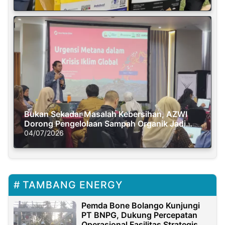
Bukan Sekadar Masalah Kebersihan, AZWI
Dorong Pengelolaan Sampah Organik Jadi
Solusi Krisis Iklim
04/07/2026
TAMBANG ENERGY
Pemda Bone Bolango Kunjungi
PT BNPG, Dukung Percepatan
Operasional Fasilitas Strategis