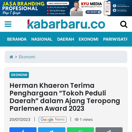
BERANDA
NASIONAL
DAERAH
EKONOMI
PARIWISATA
Informasi
KabarbaruTV
Kirim
Tentang
Ekonomi
Iklan
Berita
Kami
EKONOMI
Berita
Herman Khaeron Terima
Nasional
International
Olahraga
Entertainment
Daerah
Pariwisata
Kuliner
Kolom
Penghargaan “Tokoh Peduli
Daerah” dalam Ajang Teropong
Parlemen Award 2023
Network
20/07/2023
|
|
1
views
PT
TREETAN