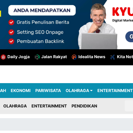
Daily Jogja
Jalan Rakyat
Idealita News
Kita Not
RAH
EKONOMI
PARIWISATA
OLAHRAGA
ENTERTAINMENT
OLAHRAGA
ENTERTAINMENT
PENDIDIKAN