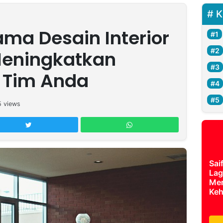
K
ama Desain Interior
Meningkatkan
s Tim Anda
5
views
Sai
Lag
Mer
Keh