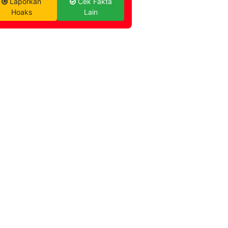
Laporkan
Cek Fakta
Hoaks
Lain