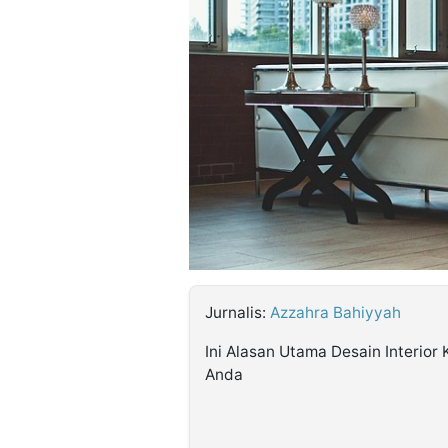
©
Kabarbaru.co
-
2026
PT.
Kabarbaru
Media
Holding
Jurnalis:
Azzahra Bahiyyah
Ini Alasan Utama Desain Interior
Anda