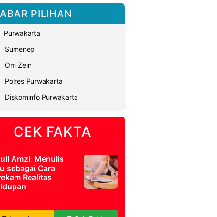
ABAR PILIHAN
Purwakarta
Sumenep
Om Zein
Polres Purwakarta
Diskominfo Purwakarta
CEK FAKTA
full Amzi: Menulis
u sebagai Cara
ekam Realitas
idupan