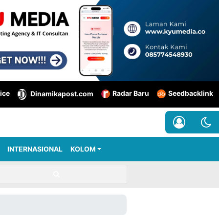
ice
Radar Baru
Seedbacklink
Dinamikapost.com
INTERNASIONAL
KOLOM