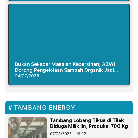
Bukan Sekadar Masalah Kebersihan, AZWI
Dorong Pengelolaan Sampah Organik Jadi
Solusi Krisis Iklim
04/07/2026
TAMBANG ENERGY
Tambang Lobang Tikus di Tilek
Diduga Milik Iin, Produksi 700 Kg
07/08/2026 - 19:02