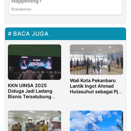
BACA JUGA
Wali Kota Pekanbaru
KKN UINSA 2025
Lantik Ingot Ahmad
Diduga Jadi Ladang
Hutasuhut sebagai Pj
Bisnis Terselubung
Sekdako
ATR/BPN Jatim dan
Kampus