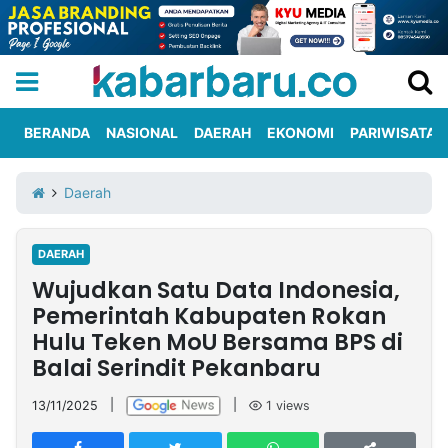
BERANDA
NASIONAL
DAERAH
EKONOMI
PARIWISATA
Informasi
KabarbaruTV
Kirim
Tentang
Daerah
Iklan
Berita
Kami
DAERAH
Berita
Wujudkan Satu Data Indonesia,
Nasional
International
Olahraga
Entertainment
Daerah
Pariwisata
Kuliner
Kolom
Pemerintah Kabupaten Rokan
Hulu Teken MoU Bersama BPS di
Balai Serindit Pekanbaru
Network
13/11/2025
|
|
1
views
PT
TREETAN