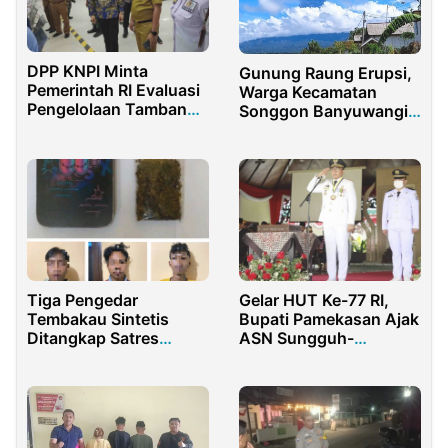
DPP KNPI Minta
Gunung Raung Erupsi,
Pemerintah RI Evaluasi
Warga Kecamatan
Pengelolaan Tambang
Songgon Banyuwangi
PT GNI di Sulteng
Diminta Waspada
Tiga Pengedar
Gelar HUT Ke-77 RI,
Tembakau Sintetis
Bupati Pamekasan Ajak
Ditangkap Satres
ASN Sungguh-
Narkoba Polres
sungguh Bekerja
Purwakarta