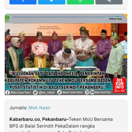
MULTIMEDIA
INDONESIA
Partner
Insight
Suara
Lens
Daily
Jalan
Idealita
Kita
Dinamikapost.com
Radar
Seedbacklink
NTB
Time
IDN
Jogja
Rakyat
News
Notice
Baru
Follow
Kabarbaru
Jurnalis:
Moh Nasir
Kabarbaru.co, Pekanbaru–
Teken MoU Bersama
BPS di Balai Serindit PekaDalam rangka