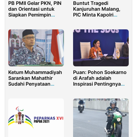
PB PMII Gelar PKN, PIN
Buntut Tragedi
dan Orientasi untuk
Kanjuruhan Malang,
Siapkan Pemimpin
PIC Minta Kapolri
Masa Depan
Copot Kapolda Jatim
dan Kapolres Malang
Ketum Muhammadiyah
Puan: Pohon Soekarno
Sarankan Mahathir
di Arafah adalah
Sudahi Penyataan
Inspirasi Pentingnya
Memicu Ketegangan
Menjaga Bumi
Dengan RI