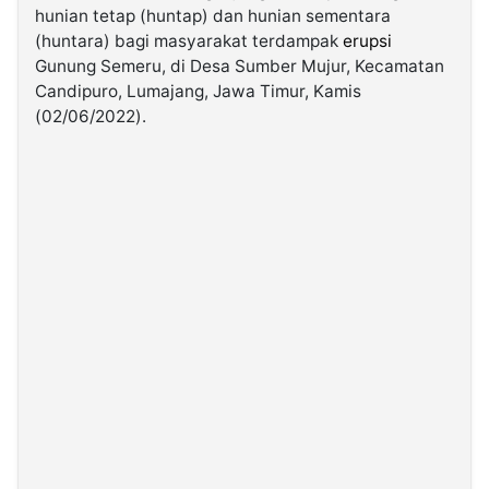
hunian tetap (huntap) dan hunian sementara
(huntara) bagi masyarakat terdampak
erupsi
©
Gunung Semeru, di Desa Sumber Mujur, Kecamatan
Kabarbaru.co
-
Candipuro, Lumajang, Jawa Timur, Kamis
2026
(02/06/2022).
PT.
Kabarbaru
Media
Holding