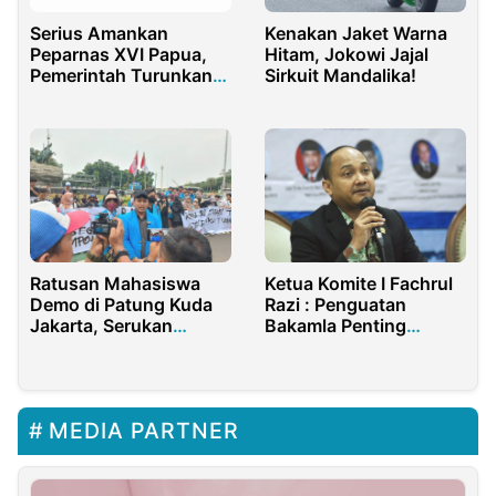
Serius Amankan
Kenakan Jaket Warna
Peparnas XVI Papua,
Hitam, Jokowi Jajal
Pemerintah Turunkan
Sirkuit Mandalika!
1.400 Personel
Ratusan Mahasiswa
Ketua Komite I Fachrul
Demo di Patung Kuda
Razi : Penguatan
Jakarta, Serukan
Bakamla Penting
Pemilu Damai!
Menjaga Kedaulatan
Bangsa
MEDIA PARTNER