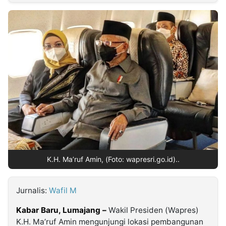
MULTIMEDIA
INDONESIA
Partner
Insight
Suara
Lens
Daily
Jalan
Idealita
Kita
Dinamikapost.com
Radar
Seedbacklink
NTB
Time
IDN
Jogja
Rakyat
News
Notice
Baru
Follow
Kabarbaru
K.H. Ma’ruf Amin, (Foto: wapresri.go.id)..
Jurnalis:
Wafil M
Kabar Baru, Lumajang –
Wakil Presiden (Wapres)
K.H. Ma’ruf Amin mengunjungi lokasi pembangunan