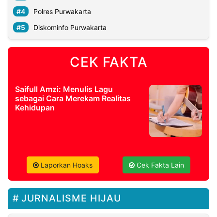
Polres Purwakarta
Diskominfo Purwakarta
CEK FAKTA
Saifull Amzi: Menulis Lagu
sebagai Cara Merekam Realitas
Kehidupan
Laporkan Hoaks
Cek Fakta Lain
JURNALISME HIJAU