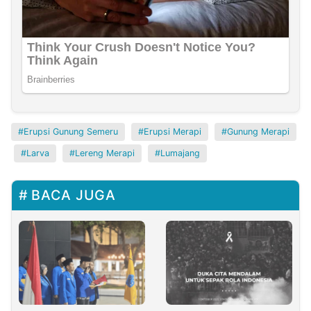
Erupsi Gunung Semeru
Erupsi Merapi
Gunung Merapi
Larva
Lereng Merapi
Lumajang
BACA JUGA