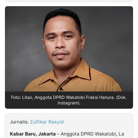
MULTIMEDIA
INDONESIA
Partner
Insight
Suara
Lens
Daily
Jalan
Idealita
Kita
Radar
Seedbacklink
NTB
Time
IDN
Jogja
Rakyat
News
Notice
Baru
Follow
Kabarbaru
Foto: Litao, Anggota DPRD Wakatobi Fraksi Hanura. (Dok.
Instagram).
Jurnalis:
Zulfikar Rasyid
Kabar Baru, Jakarta
– Anggota DPRD Wakatobi, La