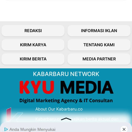
REDAKSI
INFORMASI IKLAN
KIRIM KARYA
TENTANG KAMI
KIRIM BERITA
MEDIA PARTNER
KABARBARU NETWORK
About Our Kabarbaru.co
Kabarbaru.co menyajikan berita aktual dan
inspiratif dari sudut pandang berbaik sangka
serta terverifikasi dari sumber yang tepat.