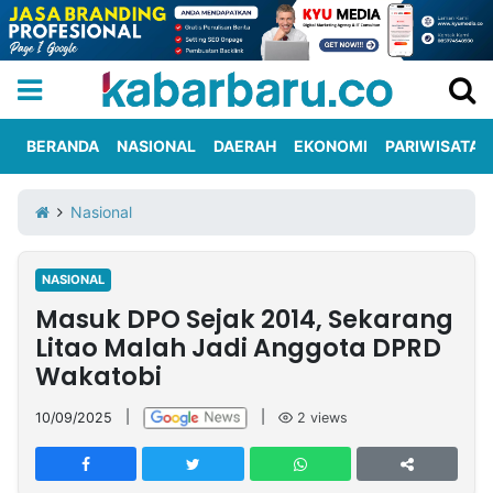
BERANDA
NASIONAL
DAERAH
EKONOMI
PARIWISATA
Informasi
KabarbaruTV
Kirim
Tentang
Nasional
Iklan
Berita
Kami
NASIONAL
Berita
Masuk DPO Sejak 2014, Sekarang
Nasional
International
Olahraga
Entertainment
Daerah
Pariwisata
Kuliner
Kolom
Litao Malah Jadi Anggota DPRD
Wakatobi
Network
10/09/2025
|
|
2
views
PT
TREETAN