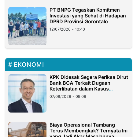
PT BNPG Tegaskan Komitmen
Investasi yang Sehat di Hadapan
DPRD Provinsi Gorontalo
12/07/2026 - 10:40
EKONOMI
KPK Didesak Segera Periksa Dirut
Bank BCA Terkait Dugaan
Keterlibatan dalam Kasus
Hilangnya Dana Nasabah Rp2,58
07/08/2026 - 09:06
Miliar
Biaya Operasional Tambang
Terus Membengkak? Ternyata Ini
yang Jadi Akar Masalahnya