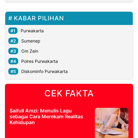
KABAR PILIHAN
Purwakarta
Sumenep
Om Zein
Polres Purwakarta
Diskominfo Purwakarta
CEK FAKTA
Saifull Amzi: Menulis Lagu
sebagai Cara Merekam Realitas
Kehidupan