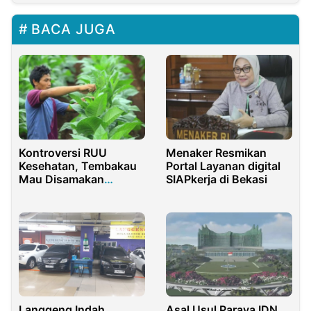
BACA JUGA
Kontroversi RUU
Menaker Resmikan
Kesehatan, Tembakau
Portal Layanan digital
Mau Disamakan
SIAPkerja di Bekasi
Dengan Narkoba
Langgeng Indah
Asal Usul Paraya IDN,