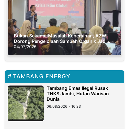
Bukan Sekadar Masalah Kebersihan, AZWI
Dorong Pengelolaan Sampah Organik Jadi
Solusi Krisis Iklim
04/07/2026
TAMBANG ENERGY
Tambang Emas Ilegal Rusak
TNKS Jambi, Hutan Warisan
Dunia
06/08/2026 - 16:23