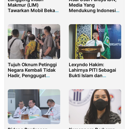
Makmur (LIM)
Media Yang
Tawarkan Mobil Bekas
Mendukung Indonesia
Termurah dengan
Emas 2045
Kualitas Terbaik di
Jakarta
Tujuh Oknum Petinggi
Lexyndo Hakim:
Negara Kembali Tidak
Lahirnya PITI Sebagai
Hadir, Penggugat
Bukti Islam dan
Merasa Geram!
Tionghoa Sangat Dekat