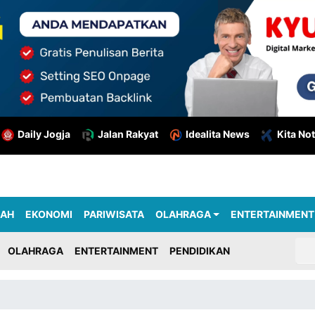
Daily Jogja
Jalan Rakyat
Idealita News
Kita Not
RAH
EKONOMI
PARIWISATA
OLAHRAGA
ENTERTAINMENT
OLAHRAGA
ENTERTAINMENT
PENDIDIKAN