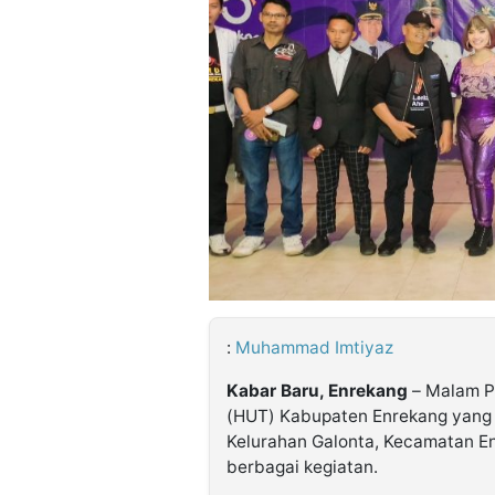
©
Kabarbaru.co
-
2026
PT.
Kabarbaru
Media
Holding
:
Muhammad Imtiyaz
Kabar Baru, Enrekang
– Malam P
(HUT) Kabupaten Enrekang yang 
Kelurahan Galonta, Kecamatan E
berbagai kegiatan.