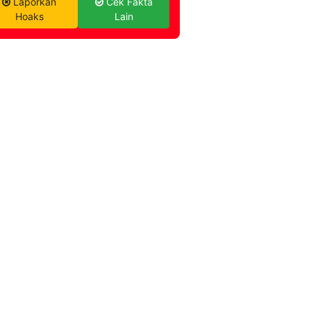
Laporkan
Cek Fakta
Hoaks
Lain