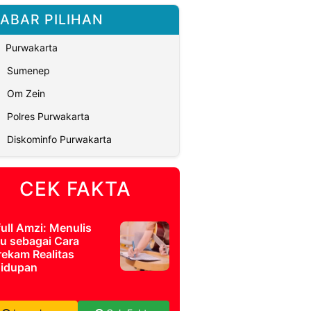
ABAR PILIHAN
Purwakarta
Sumenep
Om Zein
Polres Purwakarta
Diskominfo Purwakarta
CEK FAKTA
full Amzi: Menulis
u sebagai Cara
ekam Realitas
idupan