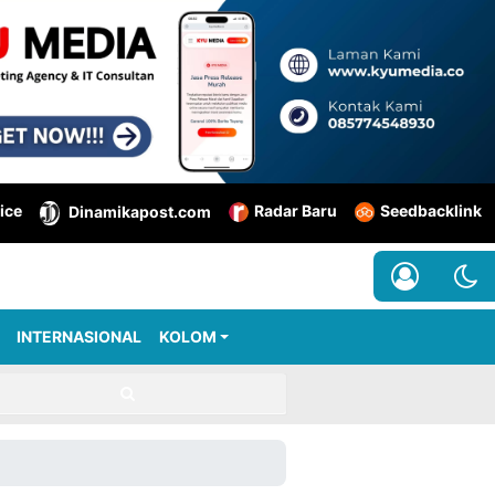
ice
Radar Baru
Seedbacklink
Dinamikapost.com
INTERNASIONAL
KOLOM