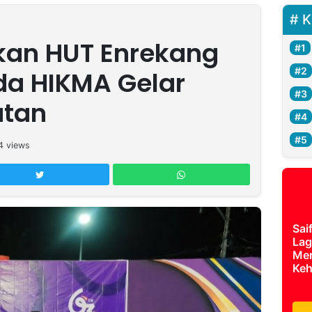
K
kan HUT Enrekang
da HIKMA Gelar
atan
4
views
Sai
Lag
Mer
Keh