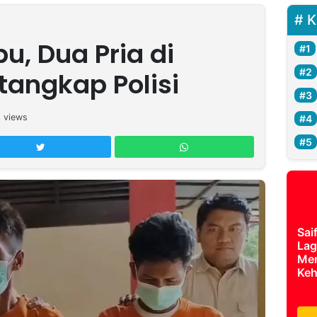
K
u, Dua Pria di
tangkap Polisi
3
views
Sai
Lag
Mer
Keh