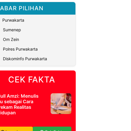
ABAR PILIHAN
Purwakarta
Sumenep
Om Zein
Polres Purwakarta
Diskominfo Purwakarta
CEK FAKTA
full Amzi: Menulis
u sebagai Cara
ekam Realitas
idupan