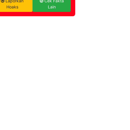
Laporkan
Cek Fakta
Hoaks
Lain