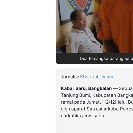
©
Kabarbaru.co
-
2026
PT.
Kabarbaru
Media
Holding
Dua tersangka barang hara
Jurnalis:
Khotibul Umam
Kabar
Baru
,
Bangkalan
— Sebuah
Tanjung Bumi, Kabupaten Bangka
ramai pada Jumat, (12/12) lalu. 
oleh aparat Satresnarkoba Polr
narkotika jenis sabu.