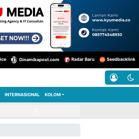
ice
Radar Baru
Seedbacklink
Dinamikapost.com
INTERNASIONAL
KOLOM