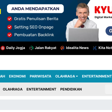
Daily Jogja
Jalan Rakyat
Idealita News
Kita Not
RAH
EKONOMI
PARIWISATA
OLAHRAGA
ENTERTAINMENT
OLAHRAGA
ENTERTAINMENT
PENDIDIKAN