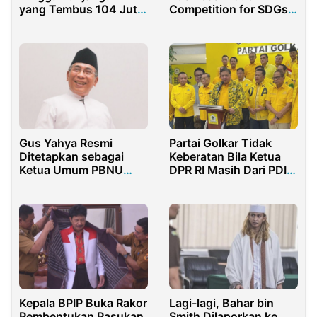
Competition for SDGs
yang Tembus 104 Juta
2024: Celebrating
Per Bulan
Sustainable
Innovations, Awarded
USD 10,000 by Korea
and Indonesia’s
Ministries of SMEs
Gus Yahya Resmi
Partai Golkar Tidak
Ditetapkan sebagai
Keberatan Bila Ketua
Ketua Umum PBNU
DPR RI Masih Dari PDI
Periode 2021-2026
Perjuangan
Kepala BPIP Buka Rakor
Lagi-lagi, Bahar bin
Pembentukan Pasukan
Smith Dilaporkan ke