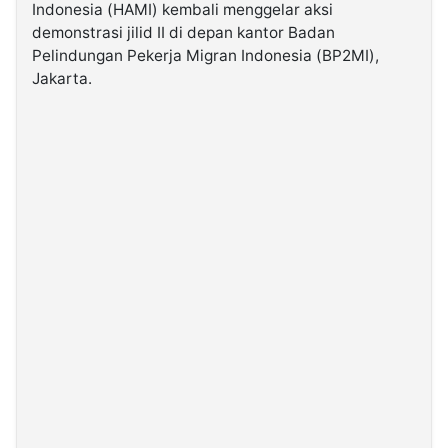
Indonesia (HAMI) kembali menggelar aksi
demonstrasi jilid II di depan kantor Badan
©
Pelindungan Pekerja Migran Indonesia (BP2MI),
Kabarbaru.co
-
Jakarta.
2026
PT.
Kabarbaru
Media
Holding