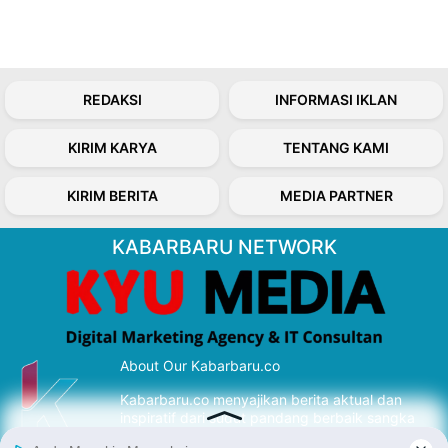
REDAKSI
INFORMASI IKLAN
KIRIM KARYA
TENTANG KAMI
KIRIM BERITA
MEDIA PARTNER
KABARBARU NETWORK
About Our Kabarbaru.co
Kabarbaru.co menyajikan berita aktual dan
inspiratif dari sudut pandang berbaik sangka
serta terverifikasi dari sumber yang tepat.