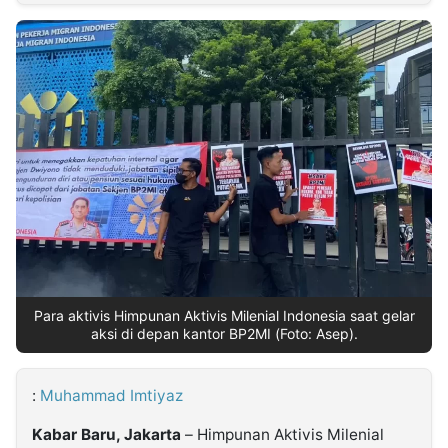
MULTIMEDIA
INDONESIA
Partner
Insight
Suara
Lens
Daily
Jalan
Idealita
Kita
Dinamikapost.com
Radar
Seedbacklink
NTB
Time
IDN
Jogja
Rakyat
News
Notice
Baru
Follow
Kabarbaru
Para aktivis Himpunan Aktivis Milenial Indonesia saat gelar
aksi di depan kantor BP2MI (Foto: Asep).
:
Muhammad Imtiyaz
Kabar Baru, Jakarta
– Himpunan Aktivis Milenial