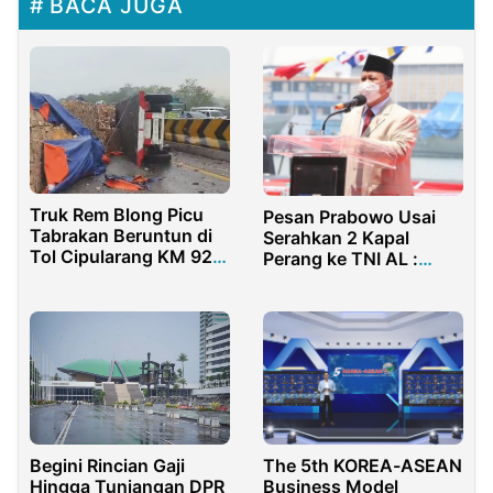
BACA JUGA
Truk Rem Blong Picu
Pesan Prabowo Usai
Tabrakan Beruntun di
Serahkan 2 Kapal
Tol Cipularang KM 92,
Perang ke TNI AL :
Satu Korban Tewas
Tolong Dijaga!
The 5th KOREA-ASEAN
Begini Rincian Gaji
Business Model
Hingga Tunjangan DPR