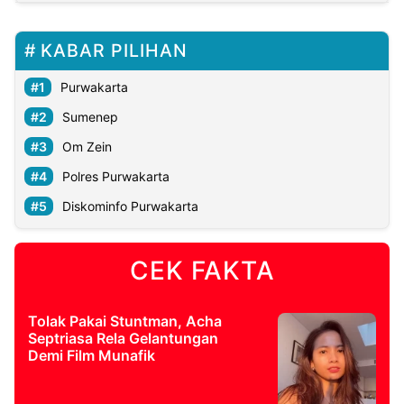
KABAR PILIHAN
Purwakarta
Sumenep
Om Zein
Polres Purwakarta
Diskominfo Purwakarta
CEK FAKTA
Tolak Pakai Stuntman, Acha
Septriasa Rela Gelantungan
Demi Film Munafik