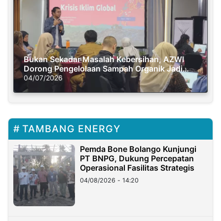
Bukan Sekadar Masalah Kebersihan, AZWI
Dorong Pengelolaan Sampah Organik Jadi
Solusi Krisis Iklim
04/07/2026
TAMBANG ENERGY
Pemda Bone Bolango Kunjungi
PT BNPG, Dukung Percepatan
Operasional Fasilitas Strategis
04/08/2026 - 14:20