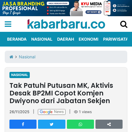
BERANDA
NASIONAL
DAERAH
EKONOMI
PARIWISATA
Informasi
KabarbaruTV
Kirim
Tentang
Nasional
Iklan
Berita
Kami
NASIONAL
Berita
Tak Patuhi Putusan MK, Aktivis
Nasional
International
Olahraga
Entertainment
Daerah
Pariwisata
Kuliner
Kolom
Desak BP2MI Copot Komjen
Dwiyono dari Jabatan Sekjen
Network
26/11/2025
|
|
1
views
PT
TREETAN