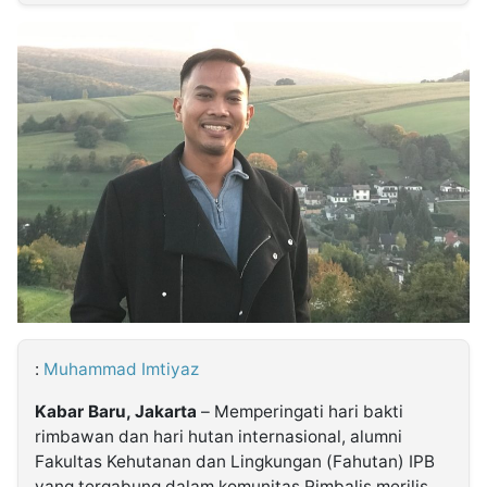
MULTIMEDIA
INDONESIA
Partner
Insight
Suara
Lens
Daily
Jalan
Idealita
Kita
Dinamikapost.com
Radar
Seedbacklink
NTB
Time
IDN
Jogja
Rakyat
News
Notice
Baru
Follow
Kabarbaru
:
Muhammad Imtiyaz
Kabar Baru, Jakarta
– Memperingati hari bakti
rimbawan dan hari hutan internasional, alumni
Fakultas Kehutanan dan Lingkungan (Fahutan) IPB
yang tergabung dalam komunitas Rimbalis merilis