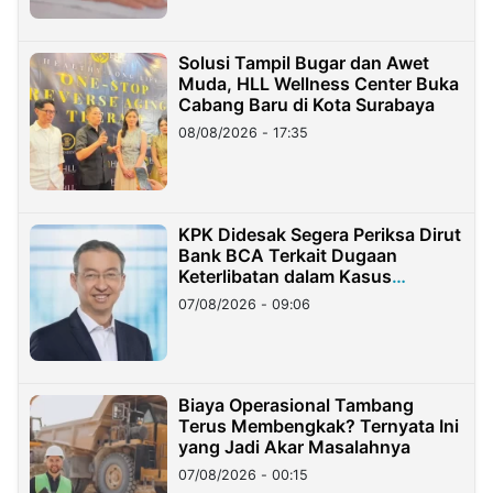
Solusi Tampil Bugar dan Awet
Muda, HLL Wellness Center Buka
Cabang Baru di Kota Surabaya
08/08/2026 - 17:35
KPK Didesak Segera Periksa Dirut
Bank BCA Terkait Dugaan
Keterlibatan dalam Kasus
Hilangnya Dana Nasabah Rp2,58
07/08/2026 - 09:06
Miliar
Biaya Operasional Tambang
Terus Membengkak? Ternyata Ini
yang Jadi Akar Masalahnya
07/08/2026 - 00:15