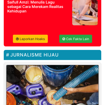
Saifull Amzi: Menulis Lagu
sebagai Cara Merekam Realitas
Kehidupan
Laporkan Hoaks
Cek Fakta Lain
JURNALISME HIJAU