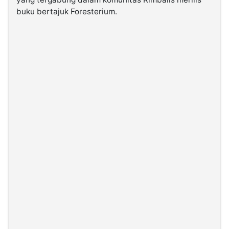
buku bertajuk Foresterium.
©
Kabarbaru.co
-
2026
PT.
Kabarbaru
Media
Holding