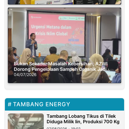
Bukan Sekadar Masalah Kebersihan, AZWI
Dorong Pengelolaan Sampah Organik Jadi
Solusi Krisis Iklim
04/07/2026
TAMBANG ENERGY
Tambang Lobang Tikus di Tilek
Diduga Milik Iin, Produksi 700 Kg
07/08/2026 - 19:02