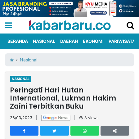
BERANDA
NASIONAL
DAERAH
EKONOMI
PARIWISATA
Informasi
KabarbaruTV
Kirim
Tentang
Nasional
Iklan
Berita
Kami
NASIONAL
Berita
Peringati Hari Hutan
Nasional
International
Olahraga
Entertainment
Daerah
Pariwisata
Kuliner
Kolom
International, Lukman Hakim
Zaini Terbitkan Buku
Network
26/03/2023
|
|
8
views
PT
TREETAN