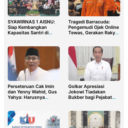
SYAWIRNAS 1 AISNU:
Tragedi Barracuda:
Siap Kembangkan
Pengemudi Ojek Online
Kapasitas Santri di
Tewas, Gerakan Rakyat
Bidang Teknologi
Desak Investigasi
Independen
Perseteruan Cak Imin
Golkar Apresiasi
dan Yenny Wahid, Gus
Jokowi Tiadakan
Yahya: Harusnya
Bukber bagi Pejabat
Diselesaikan Secara
dan ASN
Pribadi
selama Ramadan