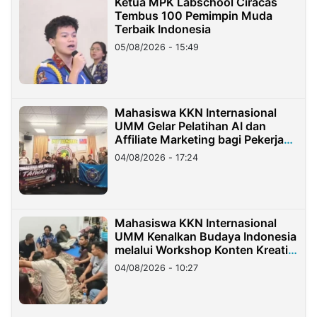
Ketua MPK Labschool Ciracas
Tembus 100 Pemimpin Muda
Terbaik Indonesia
05/08/2026 - 15:49
Mahasiswa KKN Internasional
UMM Gelar Pelatihan AI dan
Affiliate Marketing bagi Pekerja
Migran Indonesia di Taiwan
04/08/2026 - 17:24
Mahasiswa KKN Internasional
UMM Kenalkan Budaya Indonesia
melalui Workshop Konten Kreatif
di Taiwan
04/08/2026 - 10:27